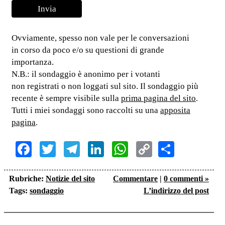
Ovviamente, spesso non vale per le conversazioni
in corso da poco e/o su questioni di grande
importanza.
N.B.: il sondaggio è anonimo per i votanti
non registrati o non loggati sul sito. Il sondaggio più
recente è sempre visibile sulla
prima pagina del sito
.
Tutti i miei sondaggi sono raccolti su una
apposita
pagina
.
Facebook
Twitter
Telegram
LinkedIn
WhatsApp
Copy
Share
Link
Rubriche:
Notizie del sito
Commentare
|
0 commenti »
Tags:
sondaggio
L’indirizzo del post