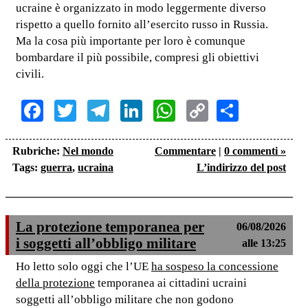
ucraine è organizzato in modo leggermente diverso
rispetto a quello fornito all’esercito russo in Russia.
Ma la cosa più importante per loro è comunque
bombardare il più possibile, compresi gli obiettivi
civili.
Facebook
Twitter
Telegram
LinkedIn
WhatsApp
Copy
Share
Link
Rubriche:
Nel mondo
Commentare
|
0 commenti »
Tags:
guerra
,
ucraina
L’indirizzo del post
La protezione temporanea per
06/08/2026
i soggetti all’obbligo militare
alle 13:25
Ho letto solo oggi che l’UE
ha sospeso la concessione
della protezione
temporanea ai cittadini ucraini
soggetti all’obbligo militare che non godono