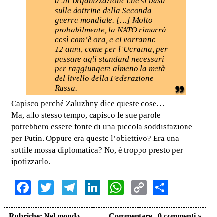
a un’organizzazione che si basa
sulle dottrine della Seconda
guerra mondiale. […] Molto
probabilmente, la NATO rimarrà
così com’è ora, e ci vorranno
12 anni, come per l’Ucraina, per
passare agli standard necessari
per raggiungere almeno la metà
del livello della Federazione
Russa.
Capisco perché Zaluzhny dice queste cose…
Ma, allo stesso tempo, capisco le sue parole
potrebbero essere fonte di una piccola soddisfazione
per Putin. Oppure era questo l’obiettivo? Era una
sottile mossa diplomatica? No, è troppo presto per
ipotizzarlo.
Facebook
Twitter
Telegram
LinkedIn
WhatsApp
Copy
Share
Link
Rubriche:
Nel mondo
Commentare
|
0 commenti »