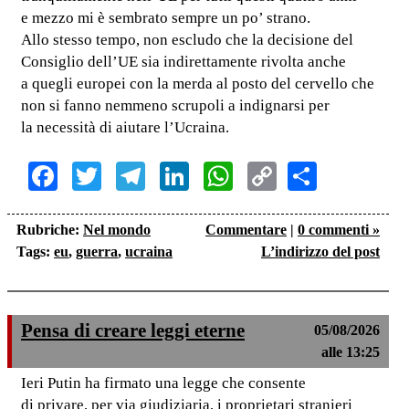
e mezzo mi è sembrato sempre un po’ strano.
Allo stesso tempo, non escludo che la decisione del
Consiglio dell’UE sia indirettamente rivolta anche
a quegli europei con la merda al posto del cervello che
non si fanno nemmeno scrupoli a indignarsi per
la necessità di aiutare l’Ucraina.
Facebook
Twitter
Telegram
LinkedIn
WhatsApp
Copy
Share
Link
Rubriche:
Nel mondo
Commentare
|
0 commenti »
Tags:
eu
,
guerra
,
ucraina
L’indirizzo del post
Pensa di creare leggi eterne
05/08/2026
alle 13:25
Ieri Putin ha firmato una legge che consente
di privare, per via giudiziaria, i proprietari stranieri