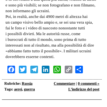
e sono più visibili; se non fotografano e non filmano,
non informano gli ucraini.
Poi, in realtà, anche dai 4900 metri di altezza hai
un campo visivo bello ampio e, se sei una vera spia,
fai le foto e i video di nascosto nonostante tutti
i possibili divieti. Ma le autorità russe, come
i burocrati di tutto il mondo, sono prima di tutto
interessati non al risultato, ma alla possibilità di dire
«abbiamo fatto tutto il possibile». I militari ucraini
dovrebbero esserne contenti.
Facebook
Twitter
Telegram
LinkedIn
WhatsApp
Copy
Share
Link
Rubriche:
Russia
Commentare
|
0 commenti »
Tags:
aerei
,
guerra
L’indirizzo del post