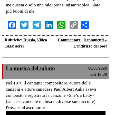
ma questa è solo una mia ipotesi misantropica. Siate
più buoni di me.
Facebook
Twitter
Telegram
LinkedIn
WhatsApp
Copy
Share
Link
Rubriche:
Russia
,
Video
Commentare
|
0 commenti »
Tags:
aerei
L’indirizzo del post
La musica del sabato
08/08/2026
alle 18:30
Nel 1970 il cantante, compositore, autore delle
canzoni e attore canadese
Paul Albert Anka
aveva
composto e registrato la canzone «She’s a Lady»
(successivamente inclusa in diverse sue raccolte).
Provate ad ascoltarla: