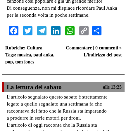
canzone così popolare è già un grande merito!
Di conseguenza, non mi dispiace ricordare Paul Anka
per la seconda volta in poche settimane.
Facebook
Twitter
Telegram
LinkedIn
WhatsApp
Copy
Share
Link
Rubriche:
Cultura
Commentare
|
0 commenti »
Tags:
musica
,
paul anka
,
L’indirizzo del post
pop
,
tom jones
La lettura del sabato
alle 13:25
L’articolo segnalato questo sabato è strettamente
legato a quello
segnalato una settimana fa
che
raccontava del fatto che la Russia sta imparando
a produrre in serie motori per droni.
L’
articolo di oggi
racconta che la Russia sta