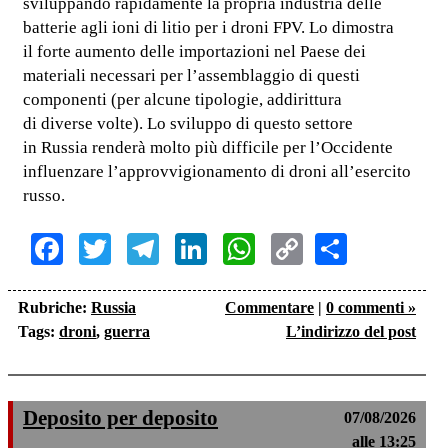
sviluppando rapidamente la propria industria delle
batterie agli ioni di litio per i droni FPV. Lo dimostra
il forte aumento delle importazioni nel Paese dei
materiali necessari per l’assemblaggio di questi
componenti (per alcune tipologie, addirittura
di diverse volte). Lo sviluppo di questo settore
in Russia renderà molto più difficile per l’Occidente
influenzare l’approvvigionamento di droni all’esercito
russo.
Facebook
Twitter
Telegram
LinkedIn
WhatsApp
Copy
Share
Link
Rubriche:
Russia
Commentare
|
0 commenti »
Tags:
droni
,
guerra
L’indirizzo del post
Deposito per deposito
07/08/2026
alle 13:25