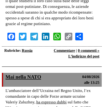
il quale studierà il loro caso sulla base delle leggi
ormai post-putiniane. Di conseguenza, le aziende
occidentali saranno in qualche modo ricompensate:
spesso a spese di chi si era appropriato dei loro beni
grazie al regime putiniano.
Facebook
Twitter
Telegram
LinkedIn
WhatsApp
Copy
Share
Link
Rubriche:
Russia
Commentare
|
0 commenti »
L’indirizzo del post
Mai nella NATO
04/08/2026
alle 13:25
L’ambasciatore dell’Ucraina nel Regno Unito, l’ex
comandante in capo delle Forze armate ucraine
Valeriy Zaluzhny,
ha espresso dubbi
sul fatto che