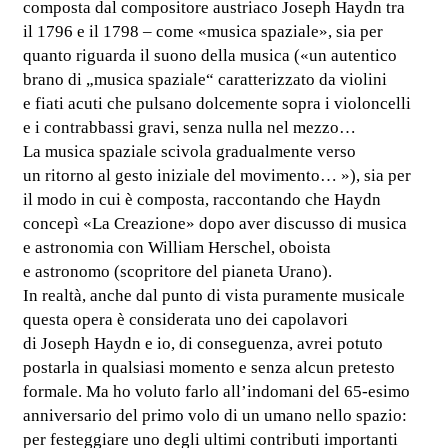
composta dal compositore austriaco Joseph Haydn tra
il 1796 e il 1798 – come «musica spaziale», sia per
quanto riguarda il suono della musica («un autentico
brano di „musica spaziale“ caratterizzato da violini
e fiati acuti che pulsano dolcemente sopra i violoncelli
e i contrabbassi gravi, senza nulla nel mezzo…
La musica spaziale scivola gradualmente verso
un ritorno al gesto iniziale del movimento… »), sia per
il modo in cui è composta, raccontando che Haydn
concepì «La Creazione» dopo aver discusso di musica
e astronomia con William Herschel, oboista
e astronomo (scopritore del pianeta Urano).
In realtà, anche dal punto di vista puramente musicale
questa opera è considerata uno dei capolavori
di Joseph Haydn e io, di conseguenza, avrei potuto
postarla in qualsiasi momento e senza alcun pretesto
formale. Ma ho voluto farlo all’indomani del 65-esimo
anniversario del primo volo di un umano nello spazio:
per festeggiare uno degli ultimi contributi importanti