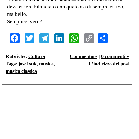
deve essere bilanciato con qualcosa di sempre estivo,
ma bello.
Semplice, vero?
Facebook
Twitter
Telegram
LinkedIn
WhatsApp
Copy
Share
Link
Rubriche:
Cultura
Commentare
|
0 commenti »
Tags:
josef suk
,
musica
,
L’indirizzo del post
musica classica