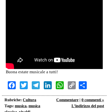
Buona estate musicale a tutti!
Facebook
Twitter
Telegram
LinkedIn
WhatsApp
Copy
Share
Link
Rubriche:
Cultura
Commentare
|
0 commenti »
Tags:
musica
,
musica
L’indirizzo del post
classica
,
vivaldi