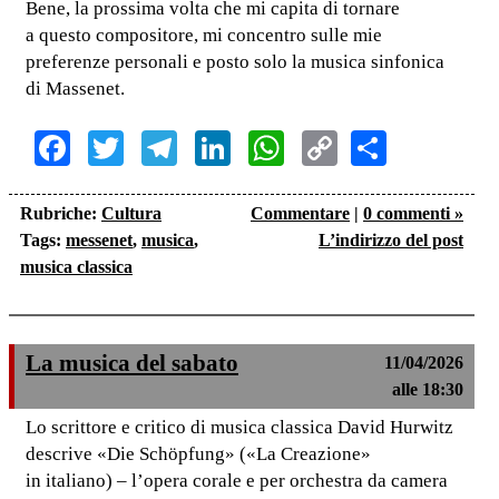
Bene, la prossima volta che mi capita di tornare
a questo compositore, mi concentro sulle mie
preferenze personali e posto solo la musica sinfonica
di Massenet.
Facebook
Twitter
Telegram
LinkedIn
WhatsApp
Copy
Share
Link
Rubriche:
Cultura
Commentare
|
0 commenti »
Tags:
messenet
,
musica
,
L’indirizzo del post
musica classica
La musica del sabato
11/04/2026
alle 18:30
Lo scrittore e critico di musica classica David Hurwitz
descrive «Die Schöpfung» («La Creazione»
in italiano) – l’opera corale e per orchestra da camera