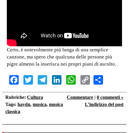
Certo, è notevolmente più lunga di una semplice
canzone, ma spero che qualcuna delle persone più
pigre almeno la inserisca nei propri piani di ascolto.
Facebook
Twitter
Telegram
LinkedIn
WhatsApp
Copy
Share
Link
Rubriche:
Cultura
Commentare
|
0 commenti »
Tags:
haydn
,
musica
,
musica
L’indirizzo del post
classica