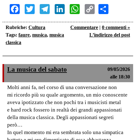
Facebook
Twitter
Telegram
LinkedIn
WhatsApp
Copy
Share
Link
Rubriche:
Cultura
Commentare
|
0 commenti »
Tags:
faure
,
musica
,
musica
L’indirizzo del post
classica
La musica del sabato
09/05/2026
alle 18:30
Molti anni fa, nel corso di una conversazione non
mi ricordo più su quale argomento, un mio conoscente
aveva ipotizzato che non pochi tra i musicisti metal
e hard rock fossero in realtà dei grandi appassionati
della musica classica. Degli appassionati segreti
però…
In quel momento mi era sembrata solo una simpatica
battuta e mi ero dimenticato di essa abbastanza