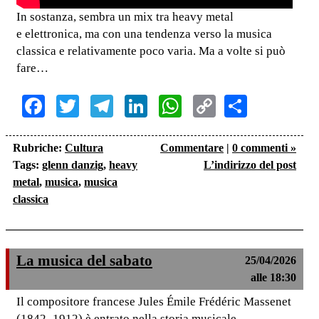
In sostanza, sembra un mix tra heavy metal
e elettronica, ma con una tendenza verso la musica
classica e relativamente poco varia. Ma a volte si può
fare…
Facebook
Twitter
Telegram
LinkedIn
WhatsApp
Copy
Share
Link
Rubriche:
Cultura
Commentare
|
0 commenti »
Tags:
glenn danzig
,
heavy
L’indirizzo del post
metal
,
musica
,
musica
classica
La musica del sabato
25/04/2026
alle 18:30
Il compositore francese Jules Émile Frédéric Massenet
(1842–1912) è entrato nella storia musicale