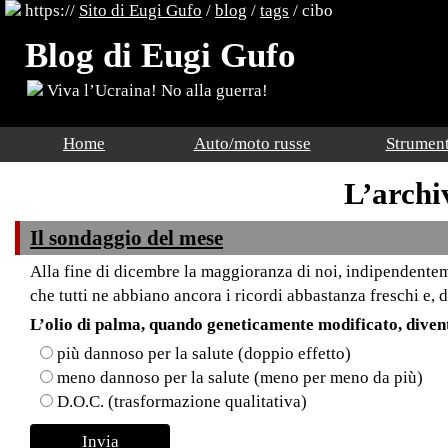
https://
Sito di Eugi Gufo
/
blog
/
tags
/ cibo
Blog di Eugi Gufo
Viva l’Ucraina! No alla guerra!
Home
Auto/moto russe
Strument
L’archi
Il sondaggio del mese
Alla fine di dicembre la maggioranza di noi, indipendenteme
che tutti ne abbiano ancora i ricordi abbastanza freschi e, 
L’olio di palma, quando geneticamente modificato, divent
più dannoso per la salute (doppio effetto)
meno dannoso per la salute (meno per meno da più)
D.O.C. (trasformazione qualitativa)