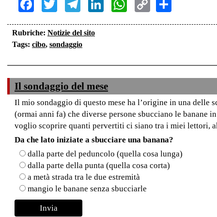
Facebook
Twitter
Telegram
LinkedIn
WhatsApp
Copy
Share
Link
Rubriche:
Notizie del sito
Tags:
cibo
,
sondaggio
Il sondaggio del mese
Il mio sondaggio di questo mese ha l’origine in una delle s
(ormai anni fa) che diverse persone sbucciano le banane 
voglio scoprire quanti pervertiti ci siano tra i miei lettori,
Da che lato iniziate a sbucciare una banana?
dalla parte del peduncolo (quella cosa lunga)
dalla parte della punta (quella cosa corta)
a metà strada tra le due estremità
mangio le banane senza sbucciarle