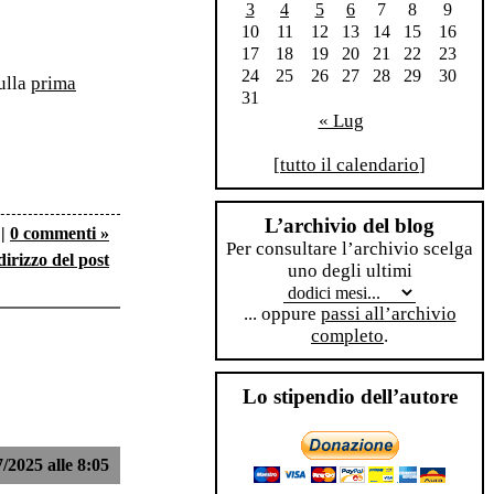
3
4
5
6
7
8
9
10
11
12
13
14
15
16
17
18
19
20
21
22
23
24
25
26
27
28
29
30
sulla
prima
31
« Lug
[
tutto il calendario
]
L’archivio del blog
|
0 commenti »
Per consultare l’archivio scelga
dirizzo del post
uno degli ultimi
... oppure
passi all’archivio
completo
.
Lo stipendio dell’autore
7/2025 alle 8:05