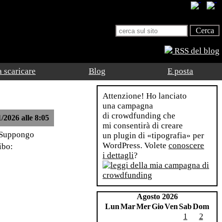
RSS del blog
 scaricare
Blog
E posta
Attenzione! Ho lanciato
una campagna
di crowdfunding che
/2026 alle 8:05
mi consentirà di creare
. Suppongo
un plugin di «tipografia» per
WordPress. Volete
conoscere
ibo:
i dettagli
?
Agosto 2026
Lun
Mar
Mer
Gio
Ven
Sab
Dom
1
2