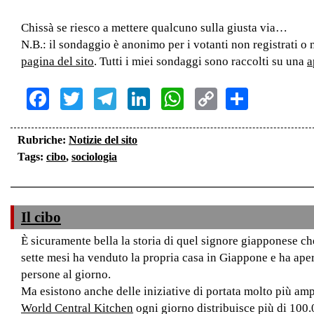
Chissà se riesco a mettere qualcuno sulla giusta via…
N.B.: il sondaggio è anonimo per i votanti non registrati o 
pagina del sito
. Tutti i miei sondaggi sono raccolti su una
a
Facebook
Twitter
Telegram
LinkedIn
WhatsApp
Copy
Share
Link
Rubriche:
Notizie del sito
Tags:
cibo
,
sociologia
Il cibo
È sicuramente bella la storia di quel signore giapponese che
sette mesi ha venduto la propria casa in Giappone e ha ape
persone al giorno.
Ma esistono anche delle iniziative di portata molto più amp
World Central Kitchen
ogni giorno distribuisce più di 100.0