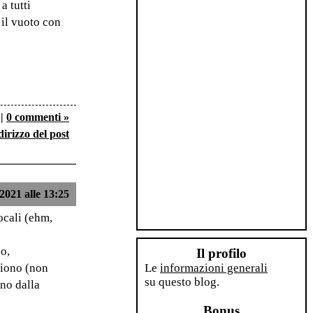
a tutti
 il vuoto con
|
0 commenti »
dirizzo del post
2021 alle 13:25
ocali (ehm,
co,
Il profilo
ciono (non
Le
informazioni generali
su questo blog.
no dalla
Bonus