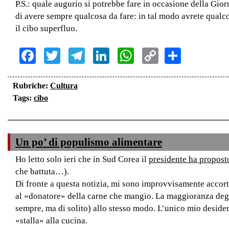
P.S.: quale augurio si potrebbe fare in occasione della Gio
di avere sempre qualcosa da fare: in tal modo avrete qualco
il cibo superfluo.
Facebook
Twitter
Telegram
LinkedIn
WhatsApp
Copy
Share
Link
Rubriche:
Cultura
Tags:
cibo
Un po’ di populismo alimentare
Ho letto solo ieri che in Sud Corea il
presidente ha propost
che battuta…).
Di fronte a questa notizia, mi sono improvvisamente accorto
al «donatore» della carne che mangio. La maggioranza degli
sempre, ma di solito) allo stesso modo. L’unico mio desid
«stalla» alla cucina.