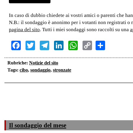
In caso di dubbio chiedete ai vostri amici o parenti che ha
N.B.: il sondaggio è anonimo per i votanti non registrati o 
pagina del sito
. Tutti i miei sondaggi sono raccolti su una
a
Facebook
Twitter
Telegram
LinkedIn
WhatsApp
Copy
Share
Link
Rubriche:
Notizie del sito
Tags:
cibo
,
sondaggio
,
stronzate
Il sondaggio del mese