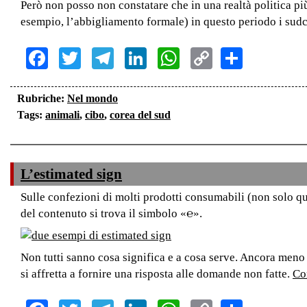
Però non posso non constatare che in una realtà politica più
esempio, l’abbigliamento formale) in questo periodo i sudco
Facebook
Twitter
Telegram
LinkedIn
WhatsApp
Copy
Share
Link
Rubriche:
Nel mondo
Tags:
animali
,
cibo
,
corea del sud
L’estimated sign
Sulle confezioni di molti prodotti consumabili (non solo qu
del contenuto si trova il simbolo «℮».
Non tutti sanno cosa significa e a cosa serve. Ancora meno
si affretta a fornire una risposta alle domande non fatte.
Con