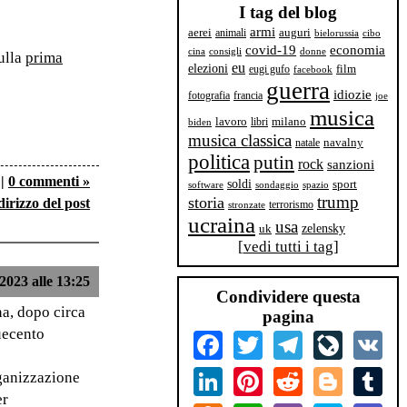
I tag del blog
armi
aerei
animali
auguri
bielorussia
cibo
covid-19
economia
cina
consigli
donne
sulla
prima
eu
elezioni
film
eugi gufo
facebook
guerra
idiozie
fotografia
francia
joe
musica
milano
lavoro
libri
biden
musica classica
navalny
natale
politica
putin
rock
sanzioni
|
0 commenti »
soldi
sport
software
sondaggio
spazio
trump
storia
dirizzo del post
terrorismo
stronzate
ucraina
usa
zelensky
uk
[
vedi tutti i tag
]
2023 alle 13:25
Condividere questa
na, dopo circa
pagina
uecento
Facebook
Twitter
Telegram
LiveJourn
VK
LinkedIn
Pinterest
Reddit
Blogger
Tum
rganizzazione
er