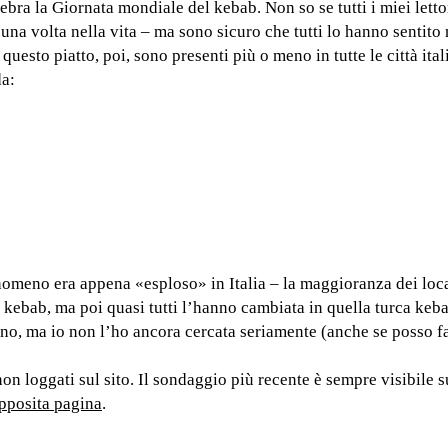
lebra la Giornata mondiale del kebab. Non so se tutti i miei lett
na volta nella vita – ma sono sicuro che tutti lo hanno sentito
 questo piatto, poi, sono presenti più o meno in tutte le città it
da:
enomeno era appena «esploso» in Italia – la maggioranza dei loca
a kebab, ma poi quasi tutti l’hanno cambiata in quella turca keb
no, ma io non l’ho ancora cercata seriamente (anche se posso fa
non loggati sul sito. Il sondaggio più recente è sempre visibile 
pposita pagina
.