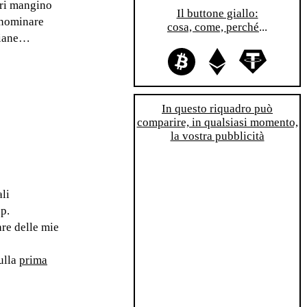
ori mangino
Il buttone giallo:
 nominare
cosa, come, perché
...
aliane…
In questo riquadro può
comparire, in qualsiasi momento,
la vostra pubblicità
li
ap.
re delle mie
sulla
prima