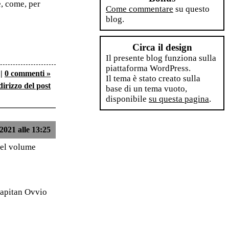
e, come, per
Come commentare
su questo
blog.
Circa il design
Il presente blog funziona sulla
piattaforma WordPress.
|
0 commenti »
Il tema è stato creato sulla
dirizzo del post
base di un tema vuoto,
disponibile
su questa pagina
.
2021 alle 13:25
del volume
Capitan Ovvio