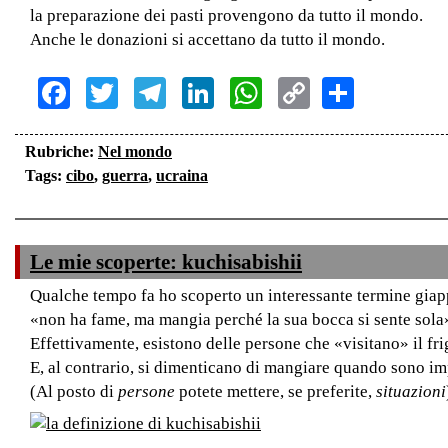
la preparazione dei pasti provengono da tutto il mondo.
Anche le donazioni si accettano da tutto il mondo.
Facebook
Twitter
Telegram
LinkedIn
WhatsApp
Copy
Share
Link
Rubriche:
Nel mondo
Tags:
cibo
,
guerra
,
ucraina
Le mie scoperte: kuchisabishii
Qualche tempo fa ho scoperto un interessante termine gia
«non ha fame, ma mangia perché la sua bocca si sente sola
Effettivamente, esistono delle persone che «visitano» il fri
E, al contrario, si dimenticano di mangiare quando sono im
(Al posto di
persone
potete mettere, se preferite,
situazioni