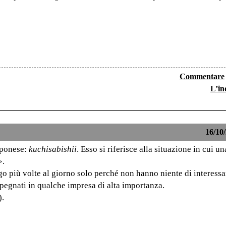
Commentare
L’in
16/10/
pponese:
kuchisabishii
. Esso si riferisce alla situazione in cui u
».
go più volte al giorno solo perché non hanno niente di interessa
pegnati in qualche impresa di alta importanza.
).