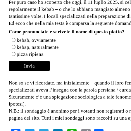
Per puro caso ho scoperto che oggi, il 11 luglio 2025, si ce
regolarmente il kebab – o che lo abbiano mangiato almeno u
tantissime volte. I locali specializzati nella preparazione di
Ed ecco che nella mia testa è comparsa la seguente doman
Come pronunciate e scrivete il nome di questo piatto?
kebab, ovviamente
kebap, naturalmente
pizza ripiena
Non so se vi ricordate, ma inizialmente – quando il loro f
specializzati aveva l’insegna con la parola persiana / curd
Sicuramente c’è una spiegazione sociologica a tale fenome
ipotesi).
N.B.: il sondaggio è anonimo per i votanti non registrati o 
pagina del sito
. Tutti i miei sondaggi sono raccolti su una
a