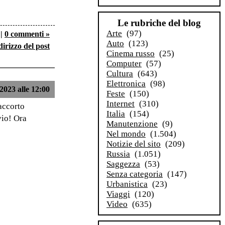
Le rubriche del blog
Arte
(97)
|
0 commenti »
Auto
(123)
dirizzo del post
Cinema russo
(25)
Computer
(57)
Cultura
(643)
Elettronica
(98)
2023 alle 12:00
Feste
(150)
Internet
(310)
 accorto
Italia
(154)
vio! Ora
Manutenzione
(9)
Nel mondo
(1.504)
Notizie del sito
(209)
Russia
(1.051)
Saggezza
(53)
Senza categoria
(147)
Urbanistica
(23)
Viaggi
(120)
Video
(635)