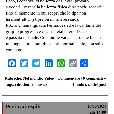
Ecco, i concorsi di bellezza così avrei provato
a vederli. Perché la bellezza fisica dura pochi secondi:
fino al momento in cui scopri che la tipa non
ha nient’altro (i tipi non mi interessano).
P.S.: si chiama Ignacia Fernández ed è la cantante del
gruppo progressive death-metal cileno Decessus;
è passata in finale. Comunque vada, spero che faccia
in tempo a imparare di cantare normalmente, non solo
con la gola.
Facebook
Twitter
Telegram
LinkedIn
WhatsApp
Copy
Share
Link
Rubriche:
Nel mondo
,
Video
Commentare
|
0 commenti »
Tags:
cile
,
donne
,
musica
L’indirizzo del post
Per i cari ospiti
16/06/2024
alle 14:00