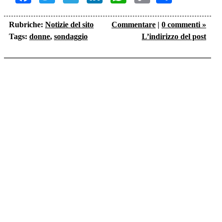
Link
Rubriche:
Notizie del sito
Commentare
|
0 commenti »
Tags:
donne
,
sondaggio
L’indirizzo del post