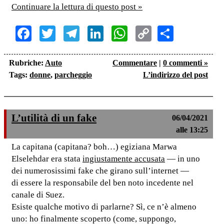
Continuare la lettura di questo post »
Facebook
Twitter
Telegram
LinkedIn
WhatsApp
Copy
Share
Link
Rubriche:
Auto
Commentare
|
0 commenti »
Tags:
donne
,
parcheggio
L’indirizzo del post
L’utilità di un fake
06/04/2021
alle 13:25
La capitana (capitana? boh…) egiziana Marwa
Elselehdar era stata
ingiustamente accusata
— in uno
dei numerosissimi fake che girano sull’internet —
di essere la responsabile del ben noto incedente nel
canale di Suez.
Esiste qualche motivo di parlarne? Sì, ce n’è almeno
uno: ho finalmente scoperto (come, suppongo,