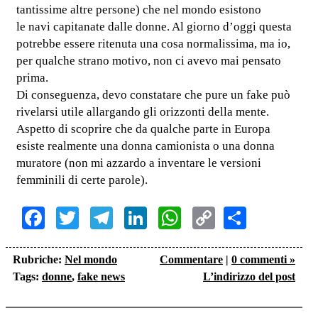
tantissime altre persone) che nel mondo esistono
le navi capitanate dalle donne. Al giorno d’oggi questa
potrebbe essere ritenuta una cosa normalissima, ma io,
per qualche strano motivo, non ci avevo mai pensato
prima.
Di conseguenza, devo constatare che pure un fake può
rivelarsi utile allargando gli orizzonti della mente.
Aspetto di scoprire che da qualche parte in Europa
esiste realmente una donna camionista o una donna
muratore (non mi azzardo a inventare le versioni
femminili di certe parole).
Facebook
Twitter
Telegram
LinkedIn
WhatsApp
Copy
Share
Link
Rubriche:
Nel mondo
Commentare
|
0 commenti »
Tags:
donne
,
fake news
L’indirizzo del post