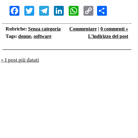
Facebook
Twitter
Telegram
LinkedIn
WhatsApp
Copy
Share
Link
Rubriche:
Senza categoria
Commentare
|
0 commenti »
Tags:
donne
,
software
L’indirizzo del post
« I post più datati