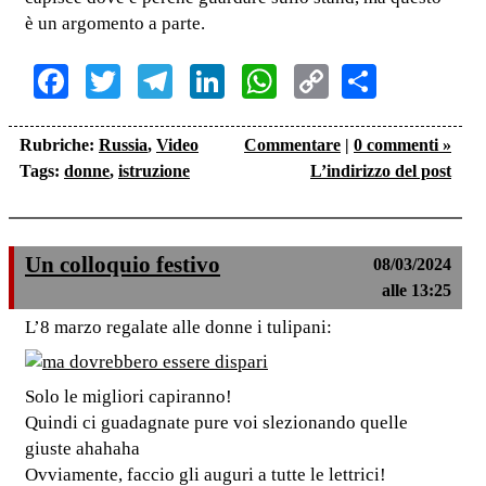
è un argomento a parte.
Facebook
Twitter
Telegram
LinkedIn
WhatsApp
Copy
Share
Link
Rubriche:
Russia
,
Video
Commentare
|
0 commenti »
Tags:
donne
,
istruzione
L’indirizzo del post
Un colloquio festivo
08/03/2024
alle 13:25
L’8 marzo regalate alle donne i tulipani:
Solo le migliori capiranno!
Quindi ci guadagnate pure voi slezionando quelle
giuste ahahaha
Ovviamente, faccio gli auguri a tutte le lettrici!