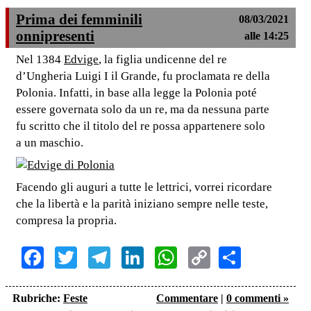
Prima dei femminili
08/03/2021
onnipresenti
alle 14:25
Nel 1384
Edvige
, la figlia undicenne del re
d’Ungheria Luigi I il Grande, fu proclamata re della
Polonia. Infatti, in base alla legge la Polonia poté
essere governata solo da un re, ma da nessuna parte
fu scritto che il titolo del re possa appartenere solo
a un maschio.
Facendo gli auguri a tutte le lettrici, vorrei ricordare
che la libertà e la parità iniziano sempre nelle teste,
compresa la propria.
Facebook
Twitter
Telegram
LinkedIn
WhatsApp
Copy
Share
Link
Rubriche:
Feste
Commentare
|
0 commenti »