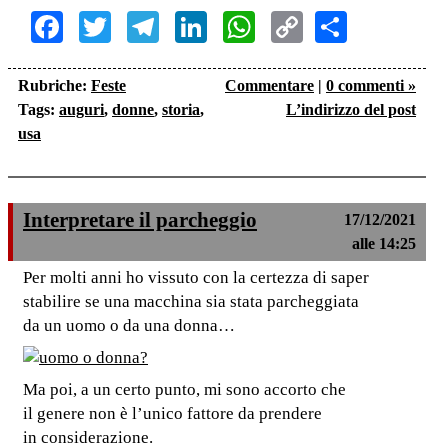
Facebook
Twitter
Telegram
LinkedIn
WhatsApp
Copy
Share
Link
Rubriche:
Feste
Commentare
|
0 commenti »
Tags:
auguri
,
donne
,
storia
,
L’indirizzo del post
usa
Interpretare il parcheggio
17/12/2021
alle 14:25
Per molti anni ho vissuto con la certezza di saper
stabilire se una macchina sia stata parcheggiata
da un uomo o da una donna…
Ma poi, a un certo punto, mi sono accorto che
il genere non è l’unico fattore da prendere
in considerazione.