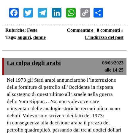
Facebook
Twitter
Telegram
LinkedIn
WhatsApp
Copy
Share
Link
Rubriche:
Feste
Commentare
|
0 commenti »
Tags:
auguri
,
donne
L’indirizzo del post
La colpa degli arabi
08/03/2023
alle 14:25
Nel 1973 gli Stati arabi annunciarono l’interruzione
delle forniture di petrolio all’Occidente in risposta
al sostegno di quest’ultimo all’Israele nella guerra
dello Yom Kippur… No, non volevo cercare
o inventare delle analogie storiche recenti più o meno
deboli. Volevo solo scrivere dei fatti del 1973:
in conseguenza alla decisione araba il prezzo del
petrolio quadruplicò, passando dai tre ai dodici dollari