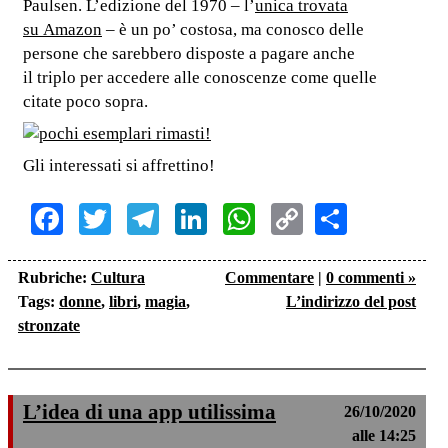
Paulsen. L’edizione del 1970 – l’
unica trovata
su Amazon
– è un po’ costosa, ma conosco delle
persone che sarebbero disposte a pagare anche
il triplo per accedere alle conoscenze come quelle
citate poco sopra.
Gli interessati si affrettino!
Facebook
Twitter
Telegram
LinkedIn
WhatsApp
Copy
Share
Link
Rubriche:
Cultura
Commentare
|
0 commenti »
Tags:
donne
,
libri
,
magia
,
L’indirizzo del post
stronzate
L’idea di una app utilissima
26/10/2020
alle 14:25