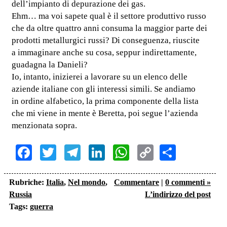
dell’impianto di depurazione dei gas.
Ehm… ma voi sapete qual è il settore produttivo russo
che da oltre quattro anni consuma la maggior parte dei
prodotti metallurgici russi? Di conseguenza, riuscite
a immaginare anche su cosa, seppur indirettamente,
guadagna la Danieli?
Io, intanto, inizierei a lavorare su un elenco delle
aziende italiane con gli interessi simili. Se andiamo
in ordine alfabetico, la prima componente della lista
che mi viene in mente è Beretta, poi segue l’azienda
menzionata sopra.
Facebook
Twitter
Telegram
LinkedIn
WhatsApp
Copy
Share
Link
Rubriche:
Italia
,
Nel mondo
,
Commentare
|
0 commenti »
Russia
L’indirizzo del post
Tags:
guerra