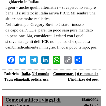
il ghiaccio in Italia».
I geni – anche quelli alternativi – si capiscono sempre
bene. Il risultato: in Italia arriva l’ICE. Mi sembra una
situazione molto realistica.
Nel frattempo, Gregory Bovino
è stato rimosso
da capo dell’ICE e, pare, tra poco sarà pure mandato
in pensione. Ma, considerati i criteri con i quali
si diventa agenti dell’ICE, non penso che qualcosa
cambi radicalmente in meglio. In così poco tempo, poi.
Facebook
Twitter
Telegram
LinkedIn
WhatsApp
Copy
Share
Link
Rubriche:
Italia
,
Nel mondo
Commentare
|
0 commenti »
Tags:
olimpiadi
,
polizia
,
usa
L’indirizzo del post
Come pianifico i viaggi di
15/08/2024
quest’anno
alle 13:25