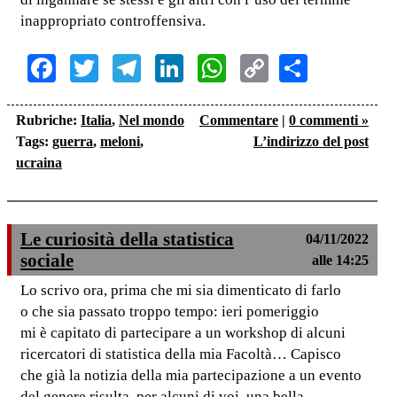
inappropriato controffensiva.
Facebook
Twitter
Telegram
LinkedIn
WhatsApp
Copy
Share
Link
Rubriche:
Italia
,
Nel mondo
Commentare
|
0 commenti »
Tags:
guerra
,
meloni
,
L’indirizzo del post
ucraina
Le curiosità della statistica
04/11/2022
sociale
alle 14:25
Lo scrivo ora, prima che mi sia dimenticato di farlo
o che sia passato troppo tempo: ieri pomeriggio
mi è capitato di partecipare a un workshop di alcuni
ricercatori di statistica della mia Facoltà… Capisco
che già la notizia della mia partecipazione a un evento
del genere risulta, per alcuni di voi, una bella