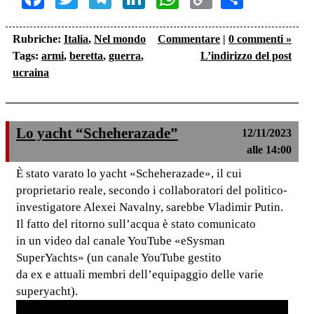
Link
Rubriche:
Italia
,
Nel mondo
Commentare
|
0 commenti »
Tags:
armi
,
beretta
,
guerra
,
L’indirizzo del post
ucraina
Lo yacht “Scheherazade”
12/11/2023
alle 14:00
È stato varato lo yacht «Scheherazade», il cui
proprietario reale, secondo i collaboratori del politico-
investigatore Alexei Navalny, sarebbe Vladimir Putin.
Il fatto del ritorno sull’acqua è stato comunicato
in un video dal canale YouTube «eSysman
SuperYachts» (un canale YouTube gestito
da ex e attuali membri dell’equipaggio delle varie
superyacht).