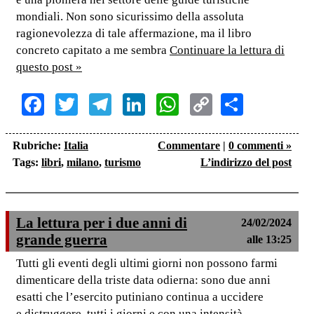
mondiali. Non sono sicurissimo della assoluta
ragionevolezza di tale affermazione, ma il libro
concreto capitato a me sembra
Continuare la lettura di
questo post »
Facebook
Twitter
Telegram
LinkedIn
WhatsApp
Copy
Share
Link
Rubriche:
Italia
Commentare
|
0 commenti »
Tags:
libri
,
milano
,
turismo
L’indirizzo del post
La lettura per i due anni di
24/02/2024
grande guerra
alle 13:25
Tutti gli eventi degli ultimi giorni non possono farmi
dimenticare della triste data odierna: sono due anni
esatti che l’esercito putiniano continua a uccidere
e distruggere, tutti i giorni e con una intensità