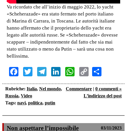
Va ricordato che all’inizio di maggio 2022, lo yacht
«Scheherazade» era stato fermato nel porto italiano
di Marina di Carrara, in Toscana. Le autorità italiane
hanno affermato che il proprietario dello yacht era
legato alle autorità russe. Se «Scheherazade» dovesse
scappare – indipendentemente dal fatto che sia mai
stato utilizzato o meno da Putin – sarà una cosa non
bellissima.
Facebook
Twitter
Telegram
LinkedIn
WhatsApp
Copy
Share
Link
Rubriche:
Italia
,
Nel mondo
,
Commentare
|
0 commenti »
Russia
,
Video
L’indirizzo del post
Tags:
navi
,
politica
,
putin
Non aspettare l’impossibile
03/11/2023