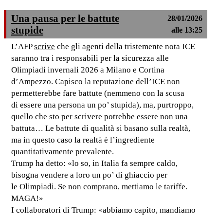
Una pausa per le battute
28/01/2026
stupide
alle 13:25
L’AFP
scrive
che gli agenti della tristemente nota ICE
saranno tra i responsabili per la sicurezza alle
Olimpiadi invernali 2026 a Milano e Cortina
d’Ampezzo. Capisco la reputazione dell’ICE non
permetterebbe fare battute (nemmeno con la scusa
di essere una persona un po’ stupida), ma, purtroppo,
quello che sto per scrivere potrebbe essere non una
battuta… Le battute di qualità si basano sulla realtà,
ma in questo caso la realtà è l’ingrediente
quantitativamente prevalente.
Trump ha detto: «lo so, in Italia fa sempre caldo,
bisogna vendere a loro un po’ di ghiaccio per
le Olimpiadi. Se non comprano, mettiamo le tariffe.
MAGA!»
I collaboratori di Trump: «abbiamo capito, mandiamo