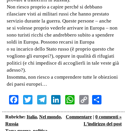
Non riesco proprio a capire perché si debbano
rilasciare visti ai militari russi che hanno prestato
servizio durante la guerra. Queste persone – anche
se si volesse proprio vederle arrivare in Europa – non
sono turisti ricchi che andrebbero subito a spendere
soldi in Europa. Possono recarsi in Europa
o su incarico dello Stato russo (è proprio questo che
vogliono gli europei?), oppure in qualità di rifugiati
politici (e chi impedisce di accoglierli in tale veste già
adesso?).
Insomma, non riesco a comprendere tutte le obiezioni
dei paesi europei…
Facebook
Twitter
Telegram
LinkedIn
WhatsApp
Copy
Share
Link
Rubriche:
Italia
,
Nel mondo
,
Commentare
|
0 commenti »
Russia
L’indirizzo del post
Tags:
guerra
,
politica
,