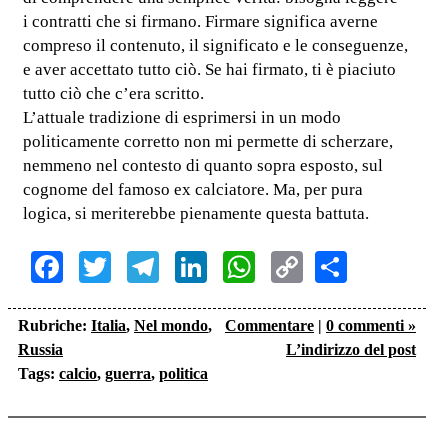
i contratti che si firmano. Firmare significa averne
compreso il contenuto, il significato e le conseguenze,
e aver accettato tutto ciò. Se hai firmato, ti è piaciuto
tutto ciò che c’era scritto.
L’attuale tradizione di esprimersi in un modo
politicamente corretto non mi permette di scherzare,
nemmeno nel contesto di quanto sopra esposto, sul
cognome del famoso ex calciatore. Ma, per pura
logica, si meriterebbe pienamente questa battuta.
Facebook
Twitter
Telegram
LinkedIn
WhatsApp
Copy
Share
Link
Rubriche:
Italia
,
Nel mondo
,
Commentare
|
0 commenti »
Russia
L’indirizzo del post
Tags:
calcio
,
guerra
,
politica