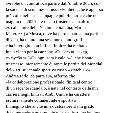
avrebbe un contratto, a partire dall’ottobre 2025, con
la società di scommesse russa «Fonbet», che è apparso
più volte nelle sue campagne pubblicitarie e che nel
maggio del 2026 si è recato (insieme a un altro
ex calciatore della Nazionale italiana, Marco
Materazzi) a Mosca, dove ha partecipato a una partita
di gala, ha tenuto una sessione di autografi
e ha interagito con i tifosi. Inoltre, ha recitato
in un video per la canzone «Ой, что ни вечер,
то футбол» («Oi, ogni sera è calcio»), che è stato
trasmesso intensamente durante le partite dei Mondiali
del 2026 sul canale sportivo russo «Match TV».
Andrea Pirlo, da parte sua, afferma che
«la collaborazione professionale, finita al centro
di un recente scandalo, è nata nel contesto della mia
carriera negli Emirati Arabi Uniti e ha carattere
esclusivamente commerciale e sportivo».
Immagino che anche un ex calciatore sia in grado
di comprendere una semplice verità: bisogna leggere