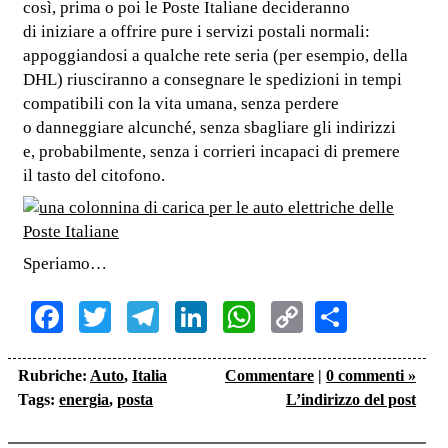
così, prima o poi le Poste Italiane decideranno
di iniziare a offrire pure i servizi postali normali:
appoggiandosi a qualche rete seria (per esempio, della
DHL) riusciranno a consegnare le spedizioni in tempi
compatibili con la vita umana, senza perdere
o danneggiare alcunché, senza sbagliare gli indirizzi
e, probabilmente, senza i corrieri incapaci di premere
il tasto del citofono.
Speriamo…
Facebook
Twitter
Telegram
LinkedIn
WhatsApp
Copy
Share
Link
Rubriche:
Auto
,
Italia
Commentare
|
0 commenti »
Tags:
energia
,
posta
L’indirizzo del post