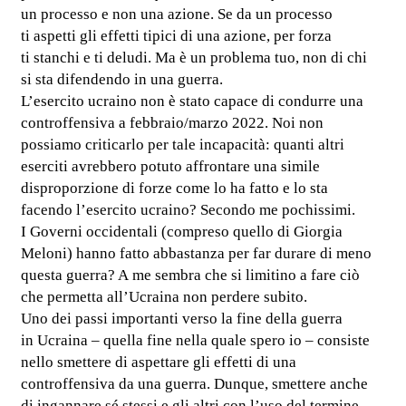
un processo e non una azione. Se da un processo
ti aspetti gli effetti tipici di una azione, per forza
ti stanchi e ti deludi. Ma è un problema tuo, non di chi
si sta difendendo in una guerra.
L’esercito ucraino non è stato capace di condurre una
controffensiva a febbraio/marzo 2022. Noi non
possiamo criticarlo per tale incapacità: quanti altri
eserciti avrebbero potuto affrontare una simile
disproporzione di forze come lo ha fatto e lo sta
facendo l’esercito ucraino? Secondo me pochissimi.
I Governi occidentali (compreso quello di Giorgia
Meloni) hanno fatto abbastanza per far durare di meno
questa guerra? A me sembra che si limitino a fare ciò
che permetta all’Ucraina non perdere subito.
Uno dei passi importanti verso la fine della guerra
in Ucraina – quella fine nella quale spero io – consiste
nello smettere di aspettare gli effetti di una
controffensiva da una guerra. Dunque, smettere anche
di ingannare sé stessi e gli altri con l’uso del termine