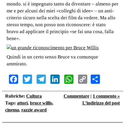
mondo. si è impegnato tanto da diventare – almeno per
me e per alcuni dei miei «colleghi di idee» – un anti-
criterio sicuro nella scelta dei film da vedere. Ma allo
stesso tempo, non posso non riconoscere: è stato
bravo ad applicare il principio «se fai una cosa, falla
bene».
Quindi in un certo senso Bruce va comunque
ammirato.
Facebook
Twitter
Telegram
LinkedIn
WhatsApp
Copy
Share
Link
Rubriche:
Cultura
Commentare
|
1 commento »
Tags:
attori
,
bruce willis
,
L’indirizzo del post
cinema
,
razzie award