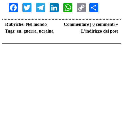
Facebook
Twitter
Telegram
LinkedIn
WhatsApp
Copy
Share
Link
Rubriche:
Nel mondo
Commentare
|
0 commenti »
Tags:
eu
,
guerra
,
ucraina
L’indirizzo del post