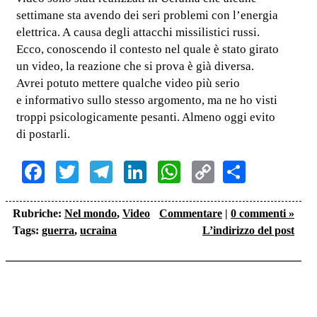
settimane sta avendo dei seri problemi con l’energia
elettrica. A causa degli attacchi missilistici russi.
Ecco, conoscendo il contesto nel quale è stato girato
un video, la reazione che si prova è già diversa.
Avrei potuto mettere qualche video più serio
e informativo sullo stesso argomento, ma ne ho visti
troppi psicologicamente pesanti. Almeno oggi evito
di postarli.
Facebook
Twitter
Telegram
LinkedIn
WhatsApp
Copy
Share
Link
Rubriche:
Nel mondo
,
Video
Commentare
|
0 commenti »
Tags:
guerra
,
ucraina
L’indirizzo del post