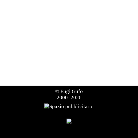
©
Eugi Gufo
2000–2026