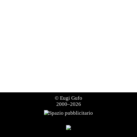
©
Eugi Gufo
2000–2026