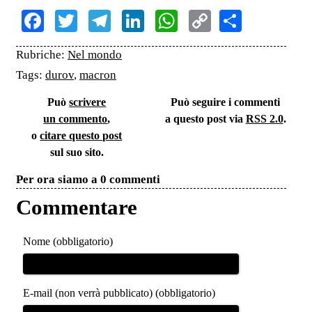
Facebook
Twitter
Telegram
LinkedIn
WhatsApp
Copy
Share
Link
Rubriche:
Nel mondo
Tags:
durov
,
macron
Può
scrivere
Può seguire i commenti
un commento
,
a questo post via
RSS 2.0
.
o
citare questo post
sul suo sito.
Per ora siamo a 0 commenti
Commentare
Nome (obbligatorio)
E-mail (non verrà pubblicato) (obbligatorio)