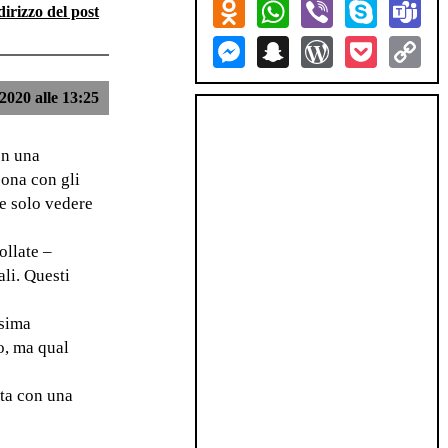
Odnoklassniki
WhatsApp
Viber
Skype
Tea
dirizzo del post
Messenger
Snapchat
WordPress
Pocket
Co
Lin
2020 alle 13:25
on una
sona con gli
le solo vedere
ollate –
ali. Questi
ssima
o, ma qual
ata con una