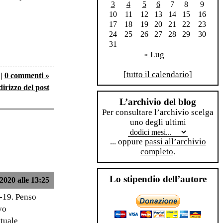
3
4
5
6
7
8
9
10
11
12
13
14
15
16
17
18
19
20
21
22
23
24
25
26
27
28
29
30
31
« Lug
[
tutto il calendario
]
|
0 commenti »
dirizzo del post
L’archivio del blog
Per consultare l’archivio scelga
uno degli ultimi
... oppure
passi all’archivio
completo
.
Lo stipendio dell’autore
2020 alle 13:25
d-19. Penso
vo
ttuale