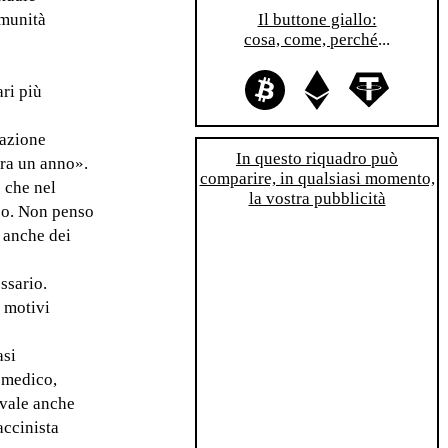
omunità
Il buttone giallo:
cosa, come, perché
...
ri più
lazione
In questo riquadro può
tra un anno».
comparire, in qualsiasi momento,
o che nel
la vostra pubblicità
ico. Non penso
e anche dei
ssario.
i motivi
asi
o medico,
 vale anche
accinista