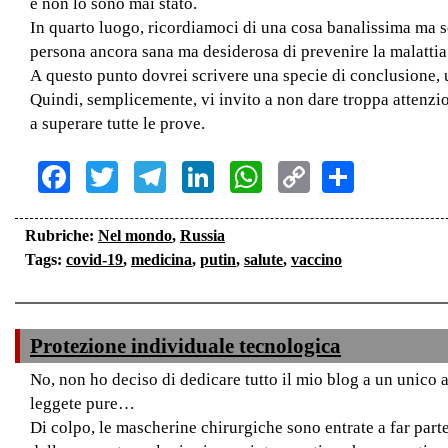
e non lo sono mai stato.
In quarto luogo, ricordiamoci di una cosa banalissima ma se
persona ancora sana ma desiderosa di prevenire la malattia.
A questo punto dovrei scrivere una specie di conclusione, u
Quindi, semplicemente, vi invito a non dare troppa attenzione
a superare tutte le prove.
Facebook
Twitter
Telegram
LinkedIn
WhatsApp
Copy
Share
Link
Rubriche:
Nel mondo
,
Russia
Tags:
covid-19
,
medicina
,
putin
,
salute
,
vaccino
Protezione individuale tecnologica
No, non ho deciso di dedicare tutto il mio blog a un unico 
leggete pure…
Di colpo, le mascherine chirurgiche sono entrate a far parte