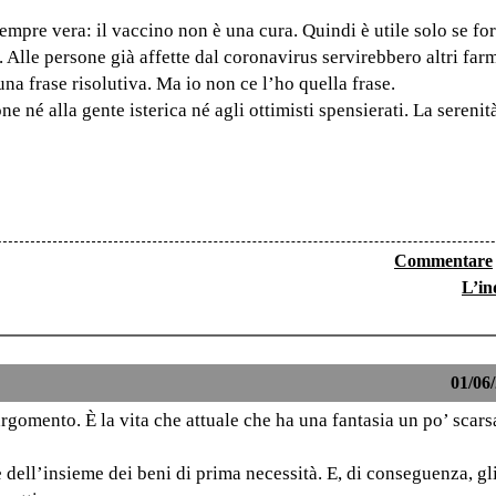
mpre vera: il vaccino non è una cura. Quindi è utile solo se for
 Alle persone già affette dal coronavirus servirebbero altri far
na frase risolutiva. Ma io non ce l’ho quella frase.
 né alla gente isterica né agli ottimisti spensierati. La serenità
Commentare
L’in
01/06/
argomento. È la vita che attuale che ha una fantasia un po’ scars
 dell’insieme dei beni di prima necessità. E, di conseguenza, gl