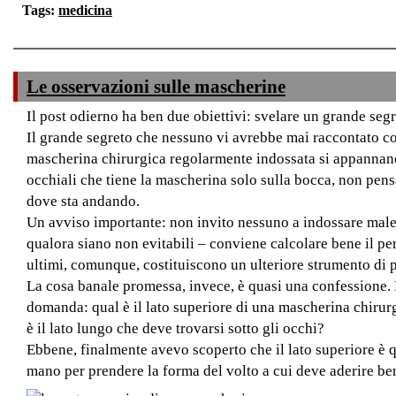
Tags:
medicina
Le osservazioni sulle mascherine
Il post odierno ha ben due obiettivi: svelare un grande segr
Il grande segreto che nessuno vi avrebbe mai raccontato c
mascherina chirurgica regolarmente indossata si appannano 
occhiali che tiene la mascherina solo sulla bocca, non pensa
dove sta andando.
Un avviso importante: non invito nessuno a indossare male 
qualora siano non evitabili – conviene calcolare bene il per
ultimi, comunque, costituiscono un ulteriore strumento di 
La cosa banale promessa, invece, è quasi una confessione.
domanda: qual è il lato superiore di una mascherina chirurg
è il lato lungo che deve trovarsi sotto gli occhi?
Ebbene, finalmente avevo scoperto che il lato superiore è q
mano per prendere la forma del volto a cui deve aderire ben