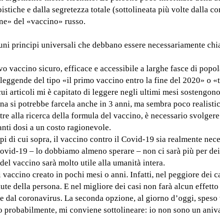
pistiche e dalla segretezza totale (sottolineata più volte dalla c
ne» del «vaccino» russo.
cuni principi universali che debbano essere necessariamente chia
vo vaccino sicuro, efficace e accessibile a larghe fasce di popo
 leggende del tipo «il primo vaccino entro la fine del 2020» o «
 cui articoli mi è capitato di leggere negli ultimi mesi sostengon
una si potrebbe farcela anche in 3 anni, ma sembra poco realist
oltre alla ricerca della formula del vaccino, è necessario svolger
anti dosi a un costo ragionevole.
i di cui sopra, il vaccino contro il Covid-19 sia realmente nece
 Covid-19 – lo dobbiamo almeno sperare – non ci sarà più per de
 del vaccino sarà molto utile alla umanità intera.
vaccino creato in pochi mesi o anni. Infatti, nel peggiore dei c
te della persona. E nel migliore dei casi non farà alcun effett
ne dal coronavirus. La seconda opzione, al giorno d’oggi, speso
to probabilmente, mi conviene sottolineare: io non sono un aniv