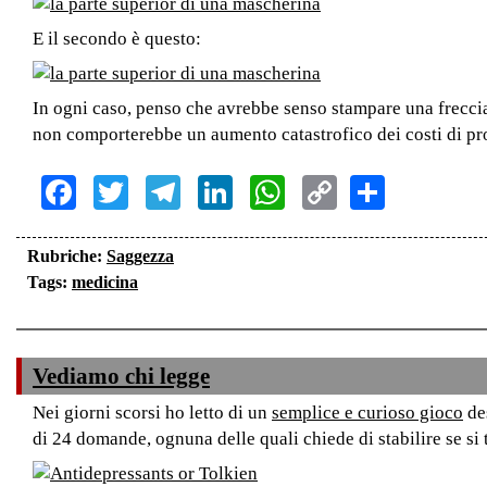
E il secondo è questo:
In ogni caso, penso che avrebbe senso stampare una freccia 
non comporterebbe un aumento catastrofico dei costi di pr
Facebook
Twitter
Telegram
LinkedIn
WhatsApp
Copy
Share
Link
Rubriche:
Saggezza
Tags:
medicina
Vediamo chi legge
Nei giorni scorsi ho letto di un
semplice e curioso gioco
des
di 24 domande, ognuna delle quali chiede di stabilire se si t