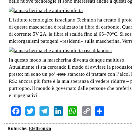
delle nuove tecnologie si sono interessati anche a questi og
L’istituto tecnologico israeliano Technion ha
creato il prot
di questa mascherina è realizzato in fibra di carbonio. Qu
di corrente 5V 2A, la fibra si scalda fino ai 65–70°C. Si so
microrganismi patogeni «residenti» sulla mascherina. Ver
In questo modo la mascherina diventa dunque multiuso.
Attualmente si sta cercando il modo di avviare la produzio
presto: mi sono un po’
rott
stancato di trattare con l’alc
P.S.: ancora più forte è la mia speranza di vedere ridurre –
purtroppo, il mondo è governato dalle persone che preferisco
e impegnativi.
Facebook
Twitter
Telegram
LinkedIn
WhatsApp
Copy
Share
Link
Rubriche:
Elettronica