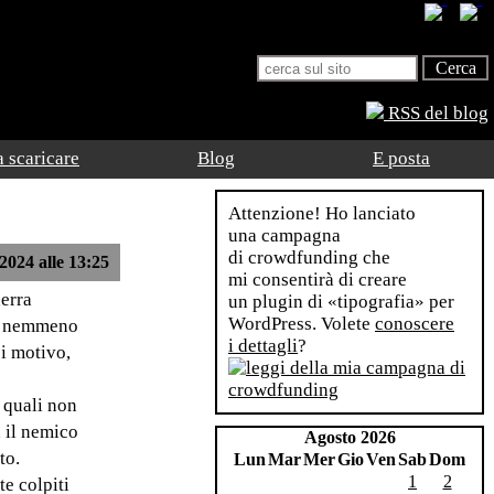
RSS del blog
 scaricare
Blog
E posta
Attenzione! Ho lanciato
una campagna
di crowdfunding che
2024 alle 13:25
mi consentirà di creare
uerra
un plugin di «tipografia» per
WordPress. Volete
conoscere
le nemmeno
i dettagli
?
si motivo,
i quali non
n il nemico
Agosto 2026
to.
Lun
Mar
Mer
Gio
Ven
Sab
Dom
1
2
te colpiti