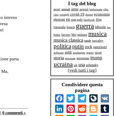
I tag del blog
armi
aerei
animali
auguri
bielorussia
cibo
covid-19
economia
cina
consigli
donne
to interno
eu
elezioni
film
eugi gufo
facebook
presa
guerra
idiozie
fotografia
francia
joe
dei
musica
milano
lavoro
libri
biden
musica classica
navalny
natale
politica
putin
rock
sanzioni
soldi
sport
software
sondaggio
spazio
trump
storia
zione parta
terrorismo
stronzate
ucraina
usa
zelensky
uk
[
vedi tutti i tag
]
. Ma,
Condividere questa
pagina
Facebook
Twitter
Telegram
LiveJourn
VK
LinkedIn
Pinterest
Reddit
Blogger
Tum
|
0 commenti »