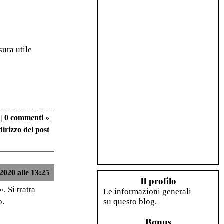
sura utile
|
0 commenti »
dirizzo del post
2020 alle 13:25
Il profilo
. Si tratta
Le
informazioni generali
o.
su questo blog.
Bonus