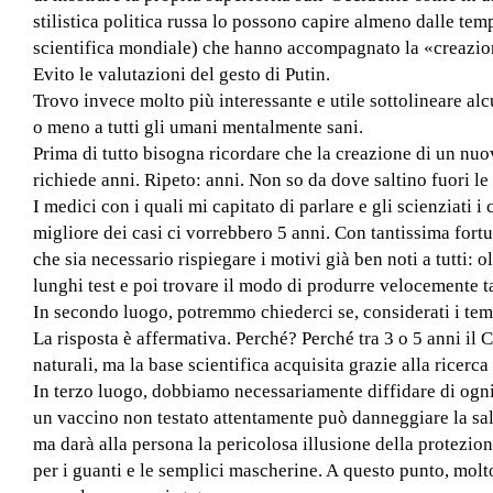
stilistica politica russa lo possono capire almeno dalle tem
scientifica mondiale) che hanno accompagnato la «creazio
Evito le valutazioni del gesto di Putin.
Trovo invece molto più interessante e utile sottolineare al
o meno a tutti gli umani mentalmente sani.
Prima di tutto bisogna ricordare che la creazione di un nuo
richiede anni. Ripeto: anni. Non so da dove saltino fuori le
I medici con i quali mi capitato di parlare e gli scienziati i
migliore dei casi ci vorrebbero 5 anni. Con tantissima fort
che sia necessario rispiegare i motivi già ben noti a tutti: 
lunghi test e poi trovare il modo di produrre velocemente t
In secondo luogo, potremmo chiederci se, considerati i temp
La risposta è affermativa. Perché? Perché tra 3 o 5 anni il
naturali, ma la base scientifica acquisita grazie alla ricerca
In terzo luogo, dobbiamo necessariamente diffidare di ogni 
un vaccino non testato attentamente può danneggiare la salu
ma darà alla persona la pericolosa illusione della protezio
per i guanti e le semplici mascherine. A questo punto, mol