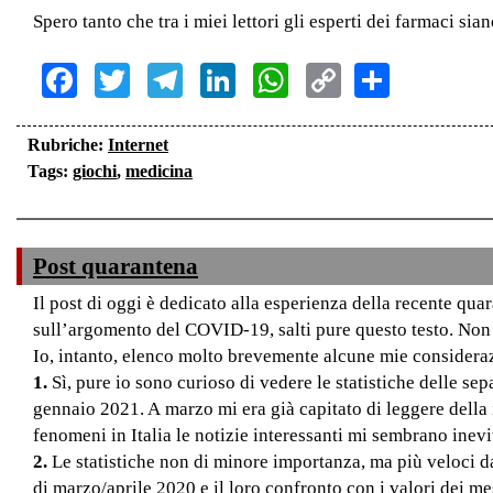
Spero tanto che tra i miei lettori gli esperti dei farmaci si
Facebook
Twitter
Telegram
LinkedIn
WhatsApp
Copy
Share
Link
Rubriche:
Internet
Tags:
giochi
,
medicina
Post quarantena
Il post di oggi è dedicato alla esperienza della recente quar
sull’argomento del COVID-19, salti pure questo testo. Non
Io, intanto, elenco molto brevemente alcune mie considerazi
1.
Sì, pure io sono curioso di vedere le statistiche delle se
gennaio 2021. A marzo mi era già capitato di leggere della 
fenomeni in Italia le notizie interessanti mi sembrano inevit
2.
Le statistiche non di minore importanza, ma più veloci da 
di marzo/aprile 2020 e il loro confronto con i valori dei mes