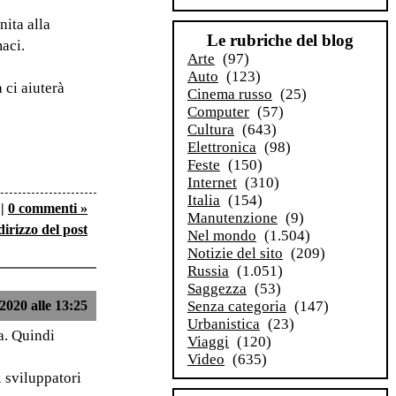
nita alla
Le rubriche del blog
maci.
Arte
(97)
Auto
(123)
 ci aiuterà
Cinema russo
(25)
Computer
(57)
Cultura
(643)
Elettronica
(98)
Feste
(150)
Internet
(310)
Italia
(154)
|
0 commenti »
Manutenzione
(9)
dirizzo del post
Nel mondo
(1.504)
Notizie del sito
(209)
Russia
(1.051)
Saggezza
(53)
2020 alle 13:25
Senza categoria
(147)
Urbanistica
(23)
a. Quindi
Viaggi
(120)
Video
(635)
i sviluppatori