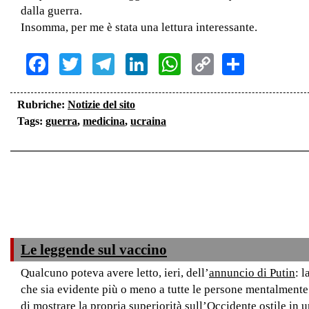
dalla guerra.
Insomma, per me è stata una lettura interessante.
Facebook
Twitter
Telegram
LinkedIn
WhatsApp
Copy
Share
Link
Rubriche:
Notizie del sito
Tags:
guerra
,
medicina
,
ucraina
Le leggende sul vaccino
Qualcuno poteva avere letto, ieri, dell’
annuncio di Putin
: 
che sia evidente più o meno a tutte le persone mentalmente s
di mostrare la propria superiorità sull’Occidente ostile in