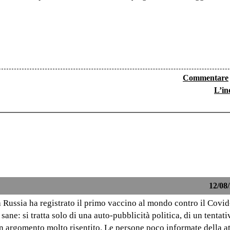
Commentare
L’in
12/08/
la Russia ha registrato il primo vaccino al mondo contro il Covi
ane: si tratta solo di una auto-pubblicità politica, di un tentati
 un argomento molto risentito. Le persone poco informate della a