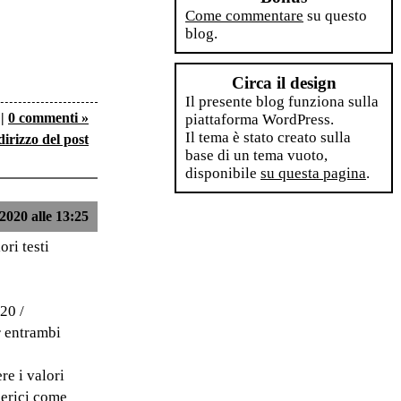
Come commentare
su questo
blog.
Circa il design
Il presente blog funziona sulla
|
0 commenti »
piattaforma WordPress.
Il tema è stato creato sulla
dirizzo del post
base di un tema vuoto,
disponibile
su questa pagina
.
2020 alle 13:25
ori testi
20 /
r entrambi
re i valori
nerici
come