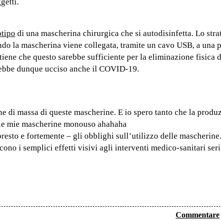
getti.
otipo
di una mascherina chirurgica che si autodisinfetta. Lo stra
ando la mascherina viene collegata, tramite un cavo USB, a una 
stiene che questo sarebbe sufficiente per la eliminazione fisica 
rebbe dunque ucciso anche il COVID-19.
ne di massa di queste mascherine. E io spero tanto che la produ
ol le mie mascherine monouso ahahaha
 presto e fortemente – gli obblighi sull’utilizzo delle mascherine
no i semplici effetti visivi agli interventi medico-sanitari seri
Commentare