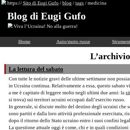
https://
Sito di Eugi Gufo
/
blog
/
tags
/ medicina
Blog di Eugi Gufo
Viva l’Ucraina! No alla guerra!
Home
Auto/moto russe
Strument
L’archivi
La lettura del sabato
Con tutte le notizie gravi delle ultime settimane non poss
in Ucraina continua. Relativamente a essa, questo sabato 
a me è capitato di leggere molto negli ultimi due anni: la
si
si trova) sui territori ucraini occupati dall’esercito russo.
In generale, si discute molto del destino degli ucraini che 
sono partiti e dalla loro attività professionale esercitata, 
dopo il ritorno dello Stato ucraino entro i suoi confini leg
La questione attuale oggi è come, chi e in quali condizioni 