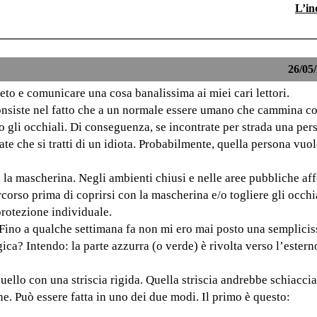
L’in
26/05/
eto e comunicare una cosa banalissima ai miei cari lettori.
onsiste nel fatto che a un normale essere umano che cammina c
gli occhiali. Di conseguenza, se incontrate per strada una per
te che si tratti di un idiota. Probabilmente, quella persona vuo
la mascherina. Negli ambienti chiusi e nelle aree pubbliche aff
corso prima di coprirsi con la mascherina e/o togliere gli occhi
protezione individuale.
 Fino a qualche settimana fa non mi ero mai posto una semplici
ica? Intendo: la parte azzurra (o verde) è rivolta verso l’estern
uello con una striscia rigida. Quella striscia andrebbe schiacci
e. Può essere fatta in uno dei due modi. Il primo è questo: