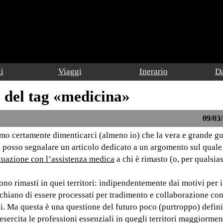
i
Viaggi
Inerario
Da
o del tag «medicina»
09/03/
iamo certamente dimenticarci (almeno io) che la vera e grande g
vi posso segnalare un articolo dedicato a un argomento sul qua
tuazione con l’assistenza medica
a chi è rimasto (o, per qualsia
sono rimasti in quei territori: indipendentemente dai motivi per 
rischiano di essere processati per tradimento e collaborazione co
ali. Ma questa è una questione del futuro poco (purtroppo) defini
esercita le professioni essenziali in quegli territori maggiormen