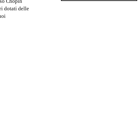
esso Chopin
i dotati delle
uoi