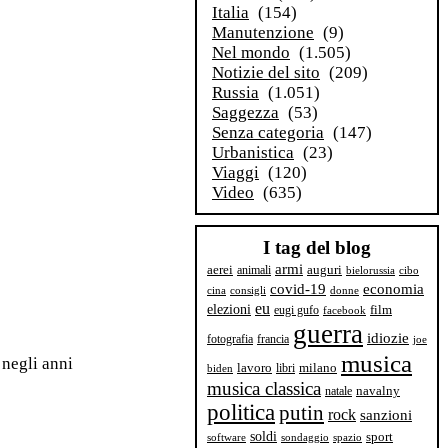
Italia
(154)
Manutenzione
(9)
Nel mondo
(1.505)
Notizie del sito
(209)
Russia
(1.051)
Saggezza
(53)
Senza categoria
(147)
Urbanistica
(23)
Viaggi
(120)
Video
(635)
I tag del blog
armi
aerei
animali
auguri
bielorussia
cibo
covid-19
economia
cina
consigli
donne
eu
elezioni
film
eugi gufo
facebook
guerra
idiozie
fotografia
francia
joe
musica
 negli anni
milano
lavoro
libri
biden
musica classica
navalny
natale
politica
putin
rock
sanzioni
soldi
sport
software
sondaggio
spazio