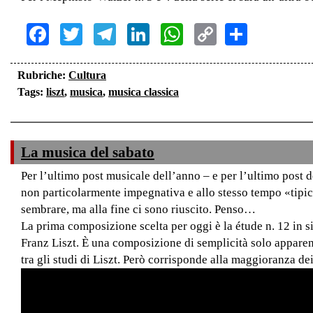
Facebook
Twitter
Telegram
LinkedIn
WhatsApp
Copy
Share
Link
Rubriche:
Cultura
Tags:
liszt
,
musica
,
musica classica
La musica del sabato
Per l’ultimo post musicale dell’anno – e per l’ultimo post 
non particolarmente impegnativa e allo stesso tempo «tipic
sembrare, ma alla fine ci sono riuscito. Penso…
La prima composizione scelta per oggi è la étude n. 12 in
Franz Liszt. È una composizione di semplicità solo apparente
tra gli studi di Liszt. Però corrisponde alla maggioranza dei 