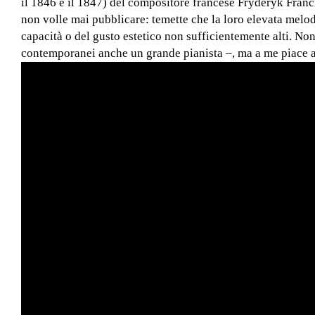
il 1846 e il 1847) del compositore francese Fryderyk Franc
non volle mai pubblicare: temette che la loro elevata melod
capacità o del gusto estetico non sufficientemente alti. N
contemporanei anche un grande pianista –, ma a me piace 