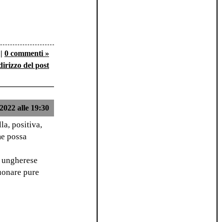
|
0 commenti »
dirizzo del post
2022 alle 19:30
la, positiva,
me possa
e ungherese
suonare pure