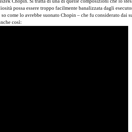
iszek Chopin. Si tratta di una di quelle composizioni che lo st
iosità possa essere troppo facilmente banalizzata dagli esecutor
on so come lo avrebbe suonato Chopin – che fu considerato dai s
anche così: