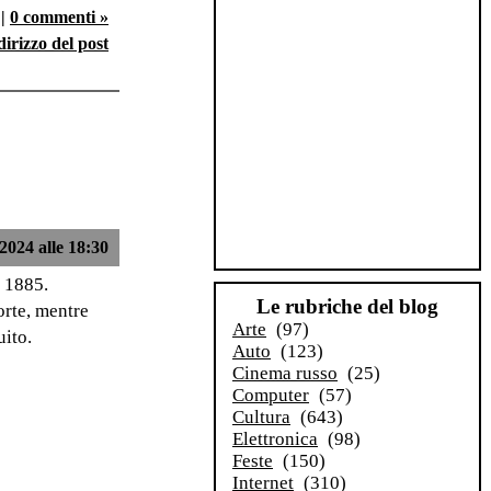
|
0 commenti »
dirizzo del post
2024 alle 18:30
 1885.
Le rubriche del blog
orte, mentre
Arte
(97)
uito.
Auto
(123)
Cinema russo
(25)
Computer
(57)
Cultura
(643)
Elettronica
(98)
Feste
(150)
Internet
(310)