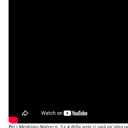
Per i Mephisto-Walzer n. 3 e 4 della serie ci sarà un’altra