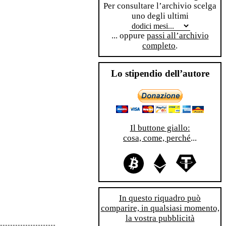
Per consultare l’archivio scelga
uno degli ultimi
... oppure
passi all’archivio
completo
.
Lo stipendio dell’autore
Il buttone giallo:
cosa, come, perché
...
In questo riquadro può
comparire, in qualsiasi momento,
la vostra pubblicità