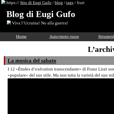
https://
Sito di Eugi Gufo
/
blog
/
tags
/ liszt
Blog di Eugi Gufo
Viva l’Ucraina! No alla guerra!
Home
Auto/moto russe
Strument
L’archiv
La musica del sabato
I 12 «Études d’exécution transcendante» di Franz Liszt s
«popolare» del suo stile. Ma non tutta la varietà del suo sti