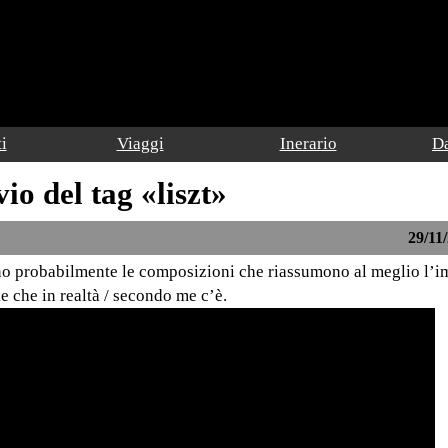
i
Viaggi
Inerario
Da
io del tag «liszt»
29/11/
ono probabilmente le composizioni che riassumono al meglio l’
le che in realtà / secondo me c’è.