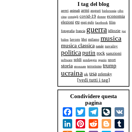
I tag del blog
armi
aerei
animali
auguri
bielorussia
cibo
covid-19
economia
cina
consigli
donne
eu
elezioni
film
eugi gufo
facebook
guerra
idiozie
fotografia
francia
joe
musica
milano
lavoro
libri
biden
musica classica
navalny
natale
politica
putin
rock
sanzioni
soldi
sport
software
sondaggio
spazio
trump
storia
terrorismo
stronzate
ucraina
usa
zelensky
uk
[
vedi tutti i tag
]
Condividere questa
pagina
Facebook
Twitter
Telegram
LiveJourn
VK
LinkedIn
Pinterest
Reddit
Blogger
Tum