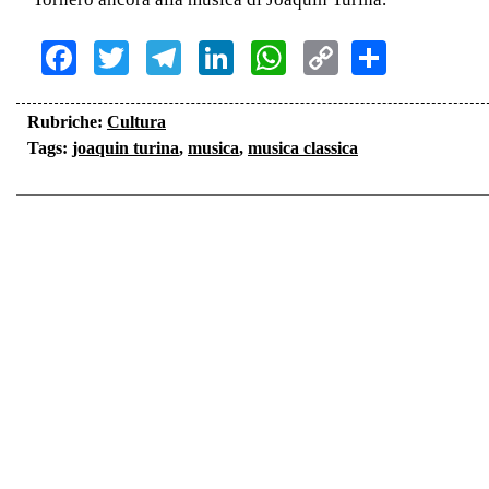
Facebook
Twitter
Telegram
LinkedIn
WhatsApp
Copy
Share
Link
Rubriche:
Cultura
Tags:
joaquin turina
,
musica
,
musica classica