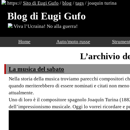
https://
Sito di Eugi Gufo
/
blog
/
tags
/ joaquin turina
Blog di Eugi Gufo
Viva l’Ucraina! No alla guerra!
Home
Auto/moto russe
Strument
L’archivio d
La musica del sabato
Nella storia della musica troviamo parecchi compositori ch
quando meriterebbero di essere nominati e citati non men
attualmente.
Uno di loro è il compositore spagnolo Joaquín Turina (1882
dell’impressionismo musicale. Oggi lo vorrei ricordare e p