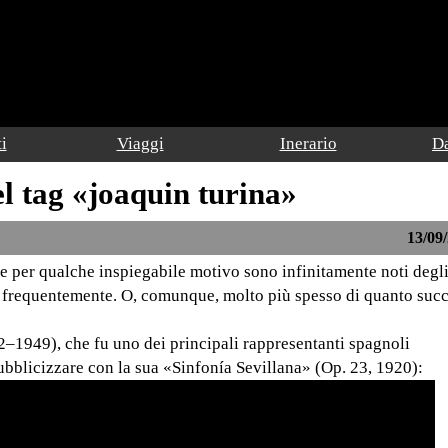
i
Viaggi
Inerario
Da
el tag «joaquin turina»
13/09/
e per qualche inspiegabile motivo sono infinitamente noti degli 
o frequentemente. O, comunque, molto più spesso di quanto suc
–1949), che fu uno dei principali rappresentanti spagnoli
ubblicizzare con la sua «Sinfonía Sevillana» (Op. 23, 1920):