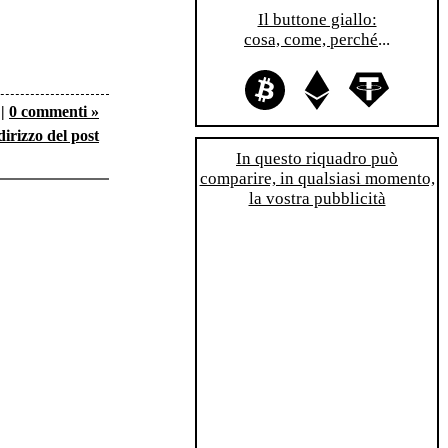
Il buttone giallo:
cosa, come, perché
...
|
0 commenti »
dirizzo del post
In questo riquadro può
comparire, in qualsiasi momento,
la vostra pubblicità