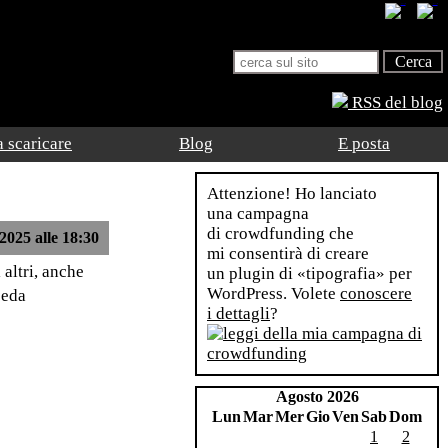
RSS del blog
 scaricare
Blog
E posta
Attenzione! Ho lanciato
una campagna
di crowdfunding che
2025 alle 18:30
mi consentirà di creare
altri, anche
un plugin di «tipografia» per
WordPress. Volete
conoscere
ceda
i dettagli
?
Agosto 2026
Lun
Mar
Mer
Gio
Ven
Sab
Dom
1
2