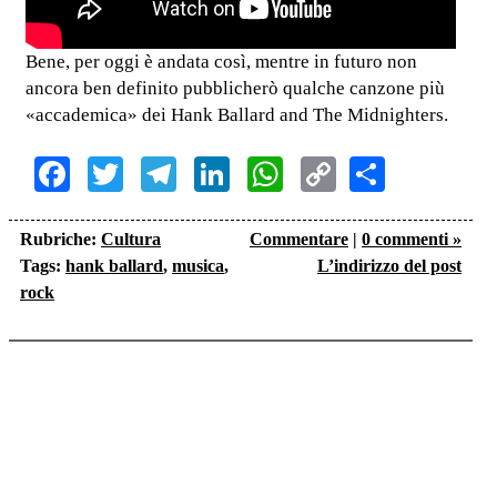
Bene, per oggi è andata così, mentre in futuro non
ancora ben definito pubblicherò qualche canzone più
«accademica» dei Hank Ballard and The Midnighters.
Facebook
Twitter
Telegram
LinkedIn
WhatsApp
Copy
Share
Link
Rubriche:
Cultura
Commentare
|
0 commenti »
Tags:
hank ballard
,
musica
,
L’indirizzo del post
rock