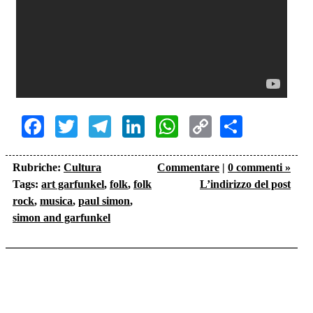
Facebook
Twitter
Telegram
LinkedIn
WhatsApp
Copy
Share
Link
Rubriche:
Cultura
Commentare
|
0 commenti »
Tags:
art garfunkel
,
folk
,
folk
L’indirizzo del post
rock
,
musica
,
paul simon
,
simon and garfunkel