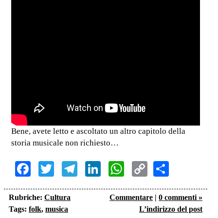
Bene, avete letto e ascoltato un altro capitolo della
storia musicale non richiesto…
Facebook
Twitter
Telegram
LinkedIn
WhatsApp
Copy
Share
Link
Rubriche:
Cultura
Commentare
|
0 commenti »
Tags:
folk
,
musica
L’indirizzo del post