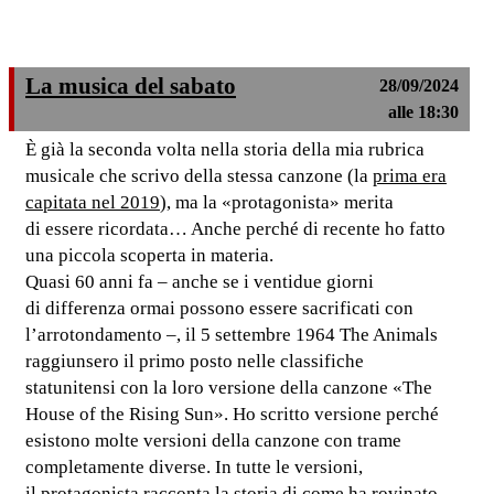
La musica del sabato
28/09/2024
alle 18:30
È già la seconda volta nella storia della mia rubrica
musicale che scrivo della stessa canzone (la
prima era
capitata nel 2019
), ma la «protagonista» merita
di essere ricordata… Anche perché di recente ho fatto
una piccola scoperta in materia.
Quasi 60 anni fa – anche se i ventidue giorni
di differenza ormai possono essere sacrificati con
l’arrotondamento –, il 5 settembre 1964 The Animals
raggiunsero il primo posto nelle classifiche
statunitensi con la loro versione della canzone «The
House of the Rising Sun». Ho scritto versione perché
esistono molte versioni della canzone con trame
completamente diverse. In tutte le versioni,
il protagonista racconta la storia di come ha rovinato