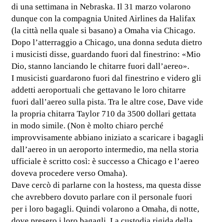
di una settimana in Nebraska. Il 31 marzo volarono
dunque con la compagnia United Airlines da Halifax
(la città nella quale si basano) a Omaha via Chicago.
Dopo l’atterraggio a Chicago, una donna seduta dietro
i musicisti disse, guardando fuori dal finestrino: «Mio
Dio, stanno lanciando le chitarre fuori dall’aereo».
I musicisti guardarono fuori dal finestrino e videro gli
addetti aeroportuali che gettavano le loro chitarre
fuori dall’aereo sulla pista. Tra le altre cose, Dave vide
la propria chitarra Taylor 710 da 3500 dollari gettata
in modo simile. (Non è molto chiaro perché
improvvisamente abbiano iniziato a scaricare i bagagli
dall’aereo in un aeroporto intermedio, ma nella storia
ufficiale è scritto così: è successo a Chicago e l’aereo
doveva procedere verso Omaha).
Dave cercò di parlarne con la hostess, ma questa disse
che avrebbero dovuto parlare con il personale fuori
per i loro bagagli. Quindi volarono a Omaha, di notte,
dove presero i loro bagagli. La custodia rigida della