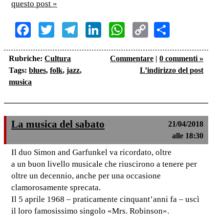
questo post »
Facebook
Twitter
Telegram
LinkedIn
WhatsApp
Copy
Share
Link
Rubriche:
Cultura
Commentare
|
0 commenti »
Tags:
blues
,
folk
,
jazz
,
L’indirizzo del post
musica
La musica del sabato
21/04/2018
alle 18:30
Il duo Simon and Garfunkel va ricordato, oltre
a un buon livello musicale che riuscirono a tenere per
oltre un decennio, anche per una occasione
clamorosamente sprecata.
Il 5 aprile 1968 – praticamente cinquant’anni fa – uscì
il loro famosissimo singolo «Mrs. Robinson».