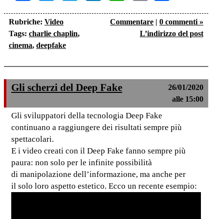
Link
Rubriche:
Video
Commentare
|
0 commenti »
Tags:
charlie chaplin
,
L’indirizzo del post
cinema
,
deepfake
Gli scherzi del Deep Fake
26/01/2020
alle 15:00
Gli sviluppatori della tecnologia Deep Fake
continuano a raggiungere dei risultati sempre più
spettacolari.
E i video creati con il Deep Fake fanno sempre più
paura: non solo per le infinite possibilità
di manipolazione dell’informazione, ma anche per
il solo loro aspetto estetico. Ecco un recente esempio: