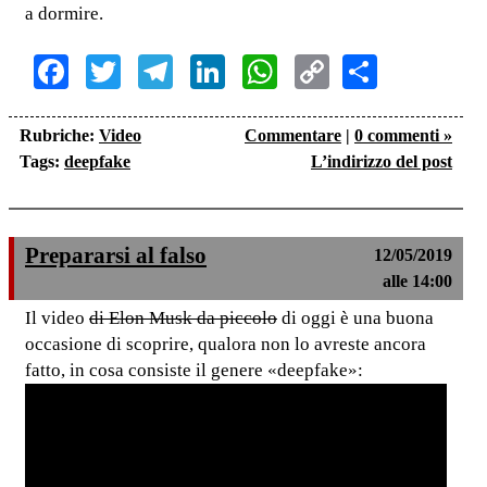
a dormire.
Facebook
Twitter
Telegram
LinkedIn
WhatsApp
Copy
Share
Link
Rubriche:
Video
Commentare
|
0 commenti »
Tags:
deepfake
L’indirizzo del post
Prepararsi al falso
12/05/2019
alle 14:00
Il video
di Elon Musk da piccolo
di oggi è una buona
occasione di scoprire, qualora non lo avreste ancora
fatto, in cosa consiste il genere «deepfake»: