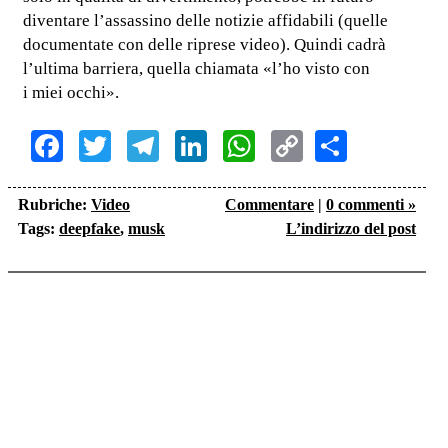
diventare l’assassino delle notizie affidabili (quelle
documentate con delle riprese video). Quindi cadrà
l’ultima barriera, quella chiamata «l’ho visto con
i miei occhi».
Facebook
Twitter
Telegram
LinkedIn
WhatsApp
Copy
Share
Link
Rubriche:
Video
Commentare
|
0 commenti »
Tags:
deepfake
,
musk
L’indirizzo del post