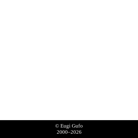
©
Eugi Gufo
2000–2026