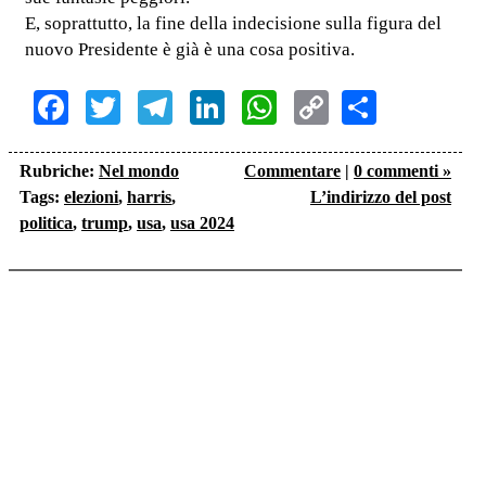
E, soprattutto, la fine della indecisione sulla figura del
nuovo Presidente è già è una cosa positiva.
Facebook
Twitter
Telegram
LinkedIn
WhatsApp
Copy
Share
Link
Rubriche:
Nel mondo
Commentare
|
0 commenti »
Tags:
elezioni
,
harris
,
L’indirizzo del post
politica
,
trump
,
usa
,
usa 2024