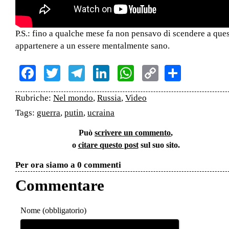
P.S.: fino a qualche mese fa non pensavo di scendere a quest
appartenere a un essere mentalmente sano.
Facebook
Twitter
Telegram
LinkedIn
WhatsApp
Copy
Share
Link
Rubriche:
Nel mondo
,
Russia
,
Video
Tags:
guerra
,
putin
,
ucraina
Può
scrivere un commento
,
o
citare questo post
sul suo sito.
Per ora siamo a 0 commenti
Commentare
Nome (obbligatorio)