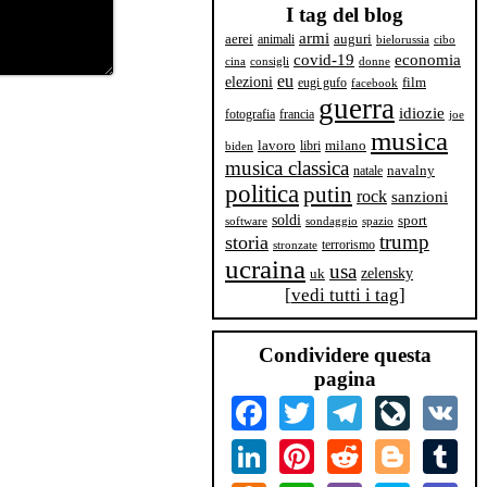
I tag del blog
armi
aerei
animali
auguri
bielorussia
cibo
covid-19
economia
cina
consigli
donne
eu
elezioni
film
eugi gufo
facebook
guerra
idiozie
fotografia
francia
joe
musica
milano
lavoro
libri
biden
musica classica
navalny
natale
politica
putin
rock
sanzioni
soldi
sport
software
sondaggio
spazio
trump
storia
terrorismo
stronzate
ucraina
usa
zelensky
uk
[
vedi tutti i tag
]
Condividere questa
pagina
Facebook
Twitter
Telegram
LiveJourn
VK
LinkedIn
Pinterest
Reddit
Blogger
Tum