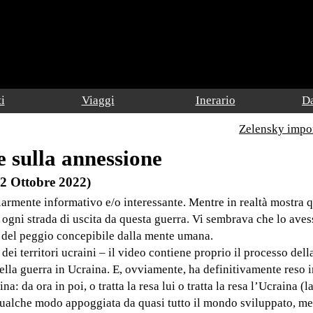
i
Viaggi
Inerario
Da
Zelensky impo
e sulla annessione
(2 Ottobre 2022)
armente informativo e/o interessante. Mentre in realtà mostra q
ogni strada di uscita da questa guerra. Vi sembrava che lo avess
e del peggio concepibile dalla mente umana.
ei territori ucraini – il video contiene proprio il processo dell
 della guerra in Ucraina. E, ovviamente, ha definitivamente reso 
na: da ora in poi, o tratta la resa lui o tratta la resa l’Ucraina (
ualche modo appoggiata da quasi tutto il mondo sviluppato, me