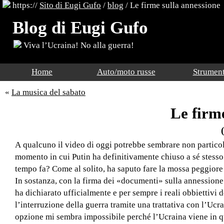
https://
Sito di Eugi Gufo
/
blog
/
Le firme sulla annessione
Blog di Eugi Gufo
Viva l’Ucraina! No alla guerra!
Home
Auto/moto russe
Strument
«
La musica del sabato
Le firm
A qualcuno il video di oggi potrebbe sembrare non particol
momento in cui Putin ha definitivamente chiuso a sé stesso 
tempo fa? Come al solito, ha saputo fare la mossa peggior
In sostanza, con la firma dei «documenti» sulla annessione d
ha dichiarato ufficialmente e per sempre i reali obbiettivi
l’interruzione della guerra tramite una trattativa con l’Ucrai
opzione mi sembra impossibile perché l’Ucraina viene in q