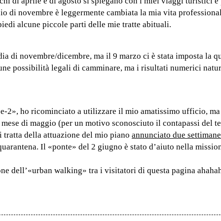
 di aprile e di agosto si spiegano con i miei viaggi turistici e
izio di novembre è leggermente cambiata la mia vita professional
edi alcune piccole parti delle mie tratte abituali.
ia di novembre/dicembre, ma il 9 marzo ci è stata imposta la q
ne possibilità legali di camminare, ma i risultati numerici nat
e-2», ho ricominciato a utilizzare il mio amatissimo ufficio, ma 
l mese di maggio (per un motivo sconosciuto il contapassi del t
i tratta della attuazione del mio piano
annunciato due settimane
quarantena. Il «ponte» del 2 giugno è stato d’aiuto nella mission
ne dell’«urban walking» tra i visitatori di questa pagina ahaha