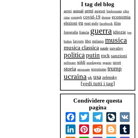
I tag del blog
armi
aerei
animali
auguri
bielorussia
cibo
covid-19
economia
cina
consigli
donne
eu
elezioni
film
eugi gufo
facebook
guerra
idiozie
fotografia
francia
joe
musica
milano
lavoro
libri
biden
musica classica
navalny
natale
politica
putin
rock
sanzioni
soldi
sport
software
sondaggio
spazio
trump
storia
terrorismo
stronzate
ucraina
usa
zelensky
uk
[
vedi tutti i tag
]
Condividere questa
pagina
Facebook
Twitter
Telegram
LiveJourn
VK
LinkedIn
Pinterest
Reddit
Blogger
Tum