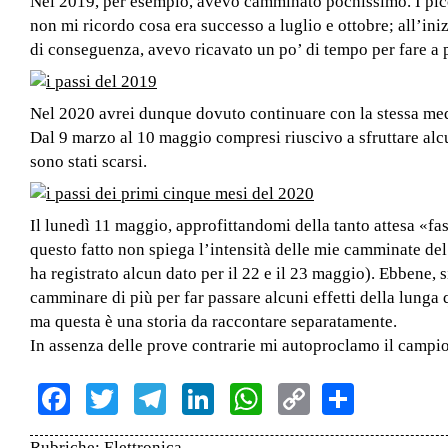
Nel 2019, per esempio, avevo camminato pochissimo. I picchi
non mi ricordo cosa era successo a luglio e ottobre; all’in
di conseguenza, avevo ricavato un po’ di tempo per fare a pi
Nel 2020 avrei dunque dovuto continuare con la stessa med
Dal 9 marzo al 10 maggio compresi riuscivo a sfruttare alcu
sono stati scarsi.
Il lunedì 11 maggio, approfittandomi della tanto attesa «fas
questo fatto non spiega l’intensità delle mie camminate de
ha registrato alcun dato per il 22 e il 23 maggio). Ebbene, s
camminare di più per far passare alcuni effetti della lunga 
ma questa è una storia da raccontare separatamente.
In assenza delle prove contrarie mi autoproclamo il campio
Facebook
Twitter
Telegram
LinkedIn
WhatsApp
Copy
Share
Link
Rubriche:
Elettronica