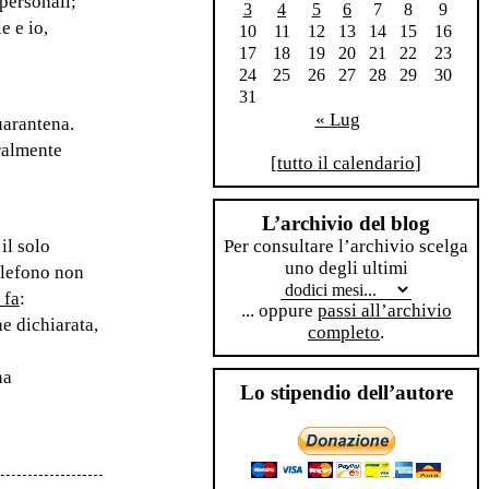
 personali;
3
4
5
6
7
8
9
e e io,
10
11
12
13
14
15
16
17
18
19
20
21
22
23
24
25
26
27
28
29
30
31
« Lug
uarantena.
uralmente
[
tutto il calendario
]
L’archivio del blog
il solo
Per consultare l’archivio scelga
uno degli ultimi
elefono non
 fa
:
... oppure
passi all’archivio
e dichiarata,
completo
.
ha
Lo stipendio dell’autore