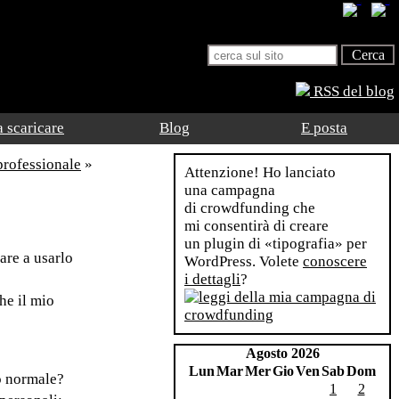
RSS del blog
 scaricare
Blog
E posta
professionale
»
Attenzione! Ho lanciato
una campagna
di crowdfunding che
mi consentirà di creare
un plugin di «tipografia» per
are a usarlo
WordPress. Volete
conoscere
i dettagli
?
he il mio
Agosto 2026
Lun
Mar
Mer
Gio
Ven
Sab
Dom
 o normale?
1
2