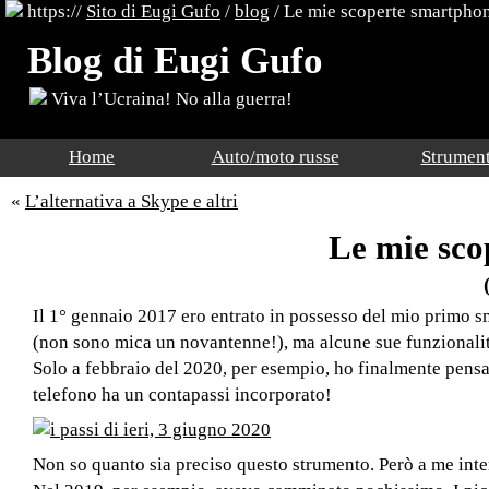
https://
Sito di Eugi Gufo
/
blog
/
Le mie scoperte smartpho
Blog di Eugi Gufo
Viva l’Ucraina! No alla guerra!
Home
Auto/moto russe
Strument
«
L’alternativa a Skype e altri
Le mie sco
Il 1° gennaio 2017 ero entrato in possesso del mio primo s
(non sono mica un novantenne!), ma alcune sue funzionali
Solo a febbraio del 2020, per esempio, ho finalmente pensat
telefono ha un contapassi incorporato!
Non so quanto sia preciso questo strumento. Però a me inte