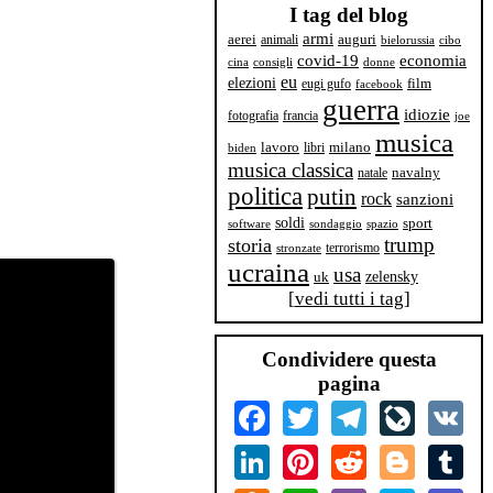
I tag del blog
armi
aerei
animali
auguri
bielorussia
cibo
covid-19
economia
cina
consigli
donne
eu
elezioni
film
eugi gufo
facebook
guerra
idiozie
fotografia
francia
joe
musica
milano
lavoro
libri
biden
musica classica
navalny
natale
politica
putin
rock
sanzioni
soldi
sport
software
sondaggio
spazio
trump
storia
terrorismo
stronzate
ucraina
usa
zelensky
uk
[
vedi tutti i tag
]
Condividere questa
pagina
Facebook
Twitter
Telegram
LiveJourn
VK
LinkedIn
Pinterest
Reddit
Blogger
Tum