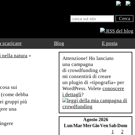
RSS del blog
 scaricare
Blog
E posta
i nella natura
»
Attenzione! Ho lanciato
una campagna
di crowdfunding che
mi consentirà di creare
un plugin di «tipografia» per
lcosa sui
WordPress. Volete
conoscere
lo (come debba
i dettagli
?
ei gruppi più
gere una
Agosto 2026
fingere
Lun
Mar
Mer
Gio
Ven
Sab
Dom
1
2