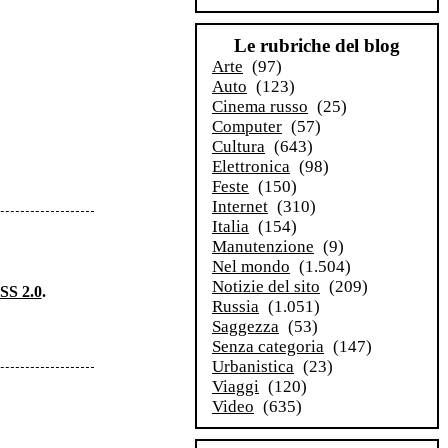
Le rubriche del blog
Arte
(97)
Auto
(123)
Cinema russo
(25)
Computer
(57)
Cultura
(643)
Elettronica
(98)
Feste
(150)
Internet
(310)
Italia
(154)
Manutenzione
(9)
Nel mondo
(1.504)
Notizie del sito
(209)
SS 2.0
.
Russia
(1.051)
Saggezza
(53)
Senza categoria
(147)
Urbanistica
(23)
Viaggi
(120)
Video
(635)