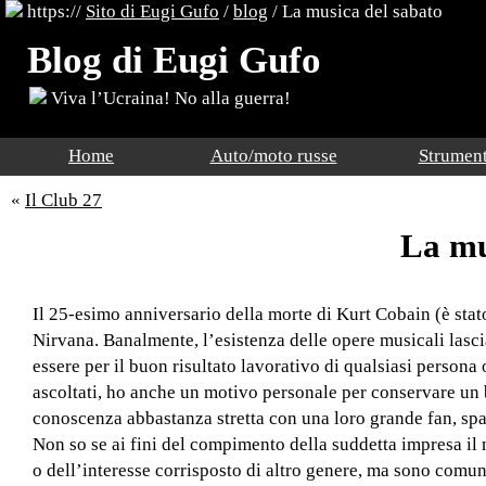
https://
Sito di Eugi Gufo
/
blog
/
La musica del sabato
Blog di Eugi Gufo
Viva l’Ucraina! No alla guerra!
Home
Auto/moto russe
Strument
«
Il Club 27
La mu
Il 25-esimo anniversario della morte di Kurt Cobain (è stato 
Nirvana. Banalmente, l’esistenza delle opere musicali lasci
essere per il buon risultato lavorativo di qualsiasi persona
ascoltati, ho anche un motivo personale per conservare un b
conoscenza abbastanza stretta con una loro grande fan, spa
Non so se ai fini del compimento della suddetta impresa il 
o dell’interesse corrisposto di altro genere, ma sono comun