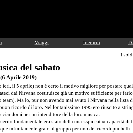
i
Viaggi
Inerario
Da
I sold
sica del sabato
(6 Aprile 2019)
ieri, il 5 aprile) non è certo il motivo migliore per postare qua
ateci dai Nirvana costituisce già un motivo sufficiente per far
 o team). Ma io, pur non avendo mai avuto i Nirvana nella lista d
uon ricordo di loro. Nel lontanissimo 1995 ero riuscito a strin
cciandomi per un intenditore della loro musica.
merito fondamentale era stato della mia «spiccata» capacità di 
que infinitamente grato al gruppo per uno dei ricordi più belli.