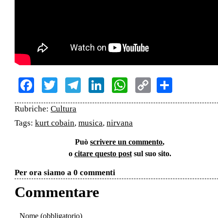
Facebook
Twitter
Telegram
LinkedIn
WhatsApp
Copy
Share
Link
Rubriche:
Cultura
Tags:
kurt cobain
,
musica
,
nirvana
Può
scrivere un commento
,
o
citare questo post
sul suo sito.
Per ora siamo a 0 commenti
Commentare
Nome (obbligatorio)