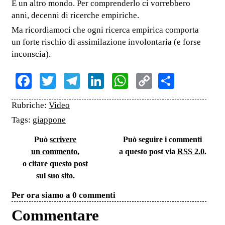
È un altro mondo. Per comprenderlo ci vorrebbero
anni, decenni di ricerche empiriche.
Ma ricordiamoci che ogni ricerca empirica comporta
un forte rischio di assimilazione involontaria (e forse
inconscia).
Facebook
Twitter
Telegram
LinkedIn
WhatsApp
Copy
Share
Link
Rubriche:
Video
Tags:
giappone
Può
scrivere
Può seguire i commenti
un commento
,
a questo post via
RSS 2.0
.
o
citare questo post
sul suo sito.
Per ora siamo a 0 commenti
Commentare