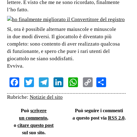
lettere. E visto che me ne sono ricordato, finalmente
l’ho fatto.
Sì, ora è possibile alternare maiuscole e minuscole
in due modi diversi. Il giocattolo è diventato più
completo: sono contento di aver realizzato qualcosa
di funzionante, e spero che pure i rari utenti del
giocattolo ne siano soddisfatti.
Evviva.
Facebook
Twitter
Telegram
LinkedIn
WhatsApp
Copy
Share
Link
Rubriche:
Notizie del sito
Può
scrivere
Può seguire i commenti
un commento
,
a questo post via
RSS 2.0
.
o
citare questo post
sul suo sito.