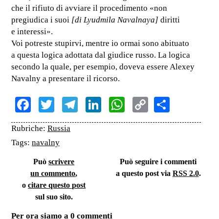
che il rifiuto di avviare il procedimento «non
pregiudica i suoi
[di Lyudmila Navalnaya]
diritti
e interessi».
Voi potreste stupirvi, mentre io ormai sono abituato
a questa logica adottata dal giudice russo. La logica
secondo la quale, per esempio, doveva essere Alexey
Navalny a presentare il ricorso.
Facebook
Twitter
Telegram
LinkedIn
WhatsApp
Copy
Share
Link
Rubriche:
Russia
Tags:
navalny
Può
scrivere
Può seguire i commenti
un commento
,
a questo post via
RSS 2.0
.
o
citare questo post
sul suo sito.
Per ora siamo a 0 commenti