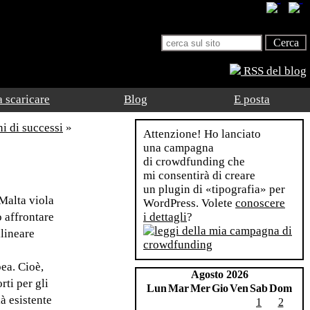
RSS del blog
 scaricare
Blog
E posta
ni di successi
»
Attenzione! Ho lanciato
una campagna
di crowdfunding che
mi consentirà di creare
un plugin di «tipografia» per
 Malta viola
WordPress. Volete
conoscere
o affrontare
i dettagli
?
llineare
pea. Cioè,
Agosto 2026
ti per gli
Lun
Mar
Mer
Gio
Ven
Sab
Dom
à esistente
1
2