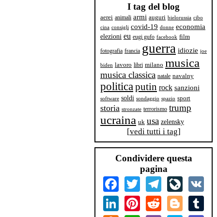
I tag del blog
armi
aerei
animali
auguri
bielorussia
cibo
covid-19
economia
cina
consigli
donne
eu
elezioni
film
eugi gufo
facebook
guerra
idiozie
fotografia
francia
joe
musica
milano
lavoro
libri
biden
musica classica
navalny
natale
politica
putin
rock
sanzioni
soldi
sport
software
sondaggio
spazio
trump
storia
terrorismo
stronzate
ucraina
usa
zelensky
uk
[
vedi tutti i tag
]
Condividere questa
pagina
Facebook
Twitter
Telegram
LiveJourn
VK
LinkedIn
Pinterest
Reddit
Blogger
Tum