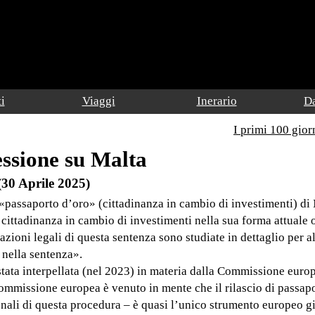
i
Viaggi
Inerario
Da
I primi 100 gior
ssione su Malta
(30 Aprile 2025)
 «passaporto d’oro» (cittadinanza in cambio di investimenti) di
 cittadinanza in cambio di investimenti nella sua forma attuale 
zioni legali di questa sentenza sono studiate in dettaglio per a
 nella sentenza».
 stata interpellata (nel 2023) in materia dalla Commissione euro
ommissione europea è venuto in mente che il rilascio di passapor
onali di questa procedura – è quasi l’unico strumento europeo gi