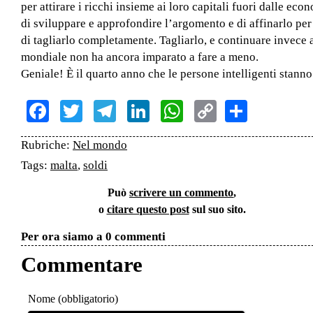
per attirare i ricchi insieme ai loro capitali fuori dalle e
di sviluppare e approfondire l’argomento e di affinarlo pe
di tagliarlo completamente. Tagliarlo, e continuare invece
mondiale non ha ancora imparato a fare a meno.
Geniale! È il quarto anno che le persone intelligenti stanno
Facebook
Twitter
Telegram
LinkedIn
WhatsApp
Copy
Share
Link
Rubriche:
Nel mondo
Tags:
malta
,
soldi
Può
scrivere un commento
,
o
citare questo post
sul suo sito.
Per ora siamo a 0 commenti
Commentare
Nome (obbligatorio)