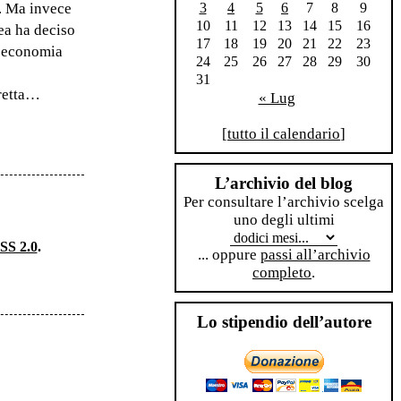
). Ma invece
3
4
5
6
7
8
9
10
11
12
13
14
15
16
ea ha deciso
17
18
19
20
21
22
23
l’economia
24
25
26
27
28
29
30
31
rretta…
« Lug
[
tutto il calendario
]
L’archivio del blog
Per consultare l’archivio scelga
uno degli ultimi
SS 2.0
.
... oppure
passi all’archivio
completo
.
Lo stipendio dell’autore