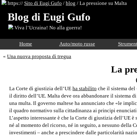
https://
Sito di Eugi Gufo
/
blog
/
La pressione su Malta
Blog di Eugi Gufo
Viva l’Ucraina! No alla guerra!
Home
Auto/moto russe
Strument
«
Una nuova proposta di tregua
La pre
La Corte di giustizia dell’UE
ha stabilito
che il sistema del
il diritto dell’UE. Malta deve ora abbandonare il sistema di
una multa. Il governo maltese ha annunciato che «le implica
il quadro normativo sulla cittadinanza ai principi enunciati
L’aspetto interessante è che la Corte di giustizia dell’UE è
né al momento del ricorso, né in seguito, a nessuno della C
investimenti – anche a prescindere dalle particolarità nazi