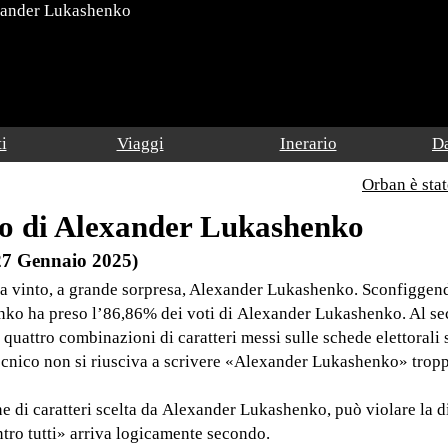
lexander Lukashenko
i
Viaggi
Inerario
Da
Orban è sta
ato di Alexander Lukashenko
27 Gennaio 2025)
bia vinto, a grande sorpresa, Alexander Lukashenko. Sconfiggen
nko ha preso l’86,86% dei voti di Alexander Lukashenko. Al s
e quattro combinazioni di caratteri messi sulle schede elettorali 
tecnico non si riusciva a scrivere «Alexander Lukashenko» tropp
 di caratteri scelta da Alexander Lukashenko, può violare la d
ntro tutti» arriva logicamente secondo.