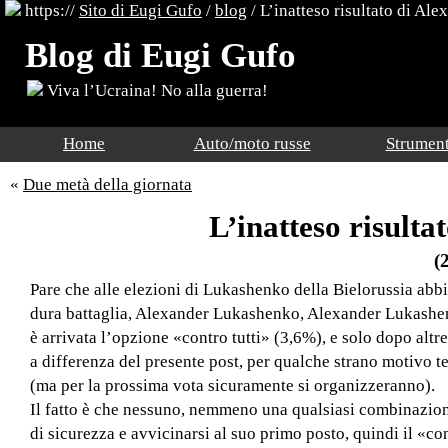
https://
Sito di Eugi Gufo
/
blog
/
L’inatteso risultato di A
Blog di Eugi Gufo
Viva l’Ucraina! No alla guerra!
Home
Auto/moto russe
Strument
«
Due metà della giornata
L’inatteso risult
(
Pare che alle elezioni di Lukashenko della Bielorussia ab
dura battaglia, Alexander Lukashenko, Alexander Lukashe
è arrivata l’opzione «contro tutti» (3,6%), e solo dopo altr
a differenza del presente post, per qualche strano motivo 
(ma per la prossima vota sicuramente si organizzeranno).
Il fatto è che nessuno, nemmeno una qualsiasi combinazione
di sicurezza e avvicinarsi al suo primo posto, quindi il «co