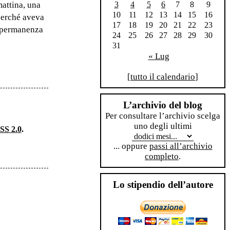
mattina, una
3
4
5
6
7
8
9
10
11
12
13
14
15
16
perché aveva
17
18
19
20
21
22
23
a permanenza
24
25
26
27
28
29
30
31
« Lug
[
tutto il calendario
]
L’archivio del blog
Per consultare l’archivio scelga
uno degli ultimi
SS 2.0
.
... oppure
passi all’archivio
completo
.
Lo stipendio dell’autore