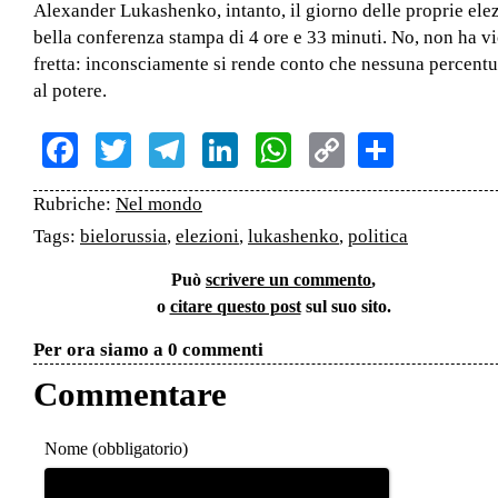
Alexander Lukashenko, intanto, il giorno delle proprie ele
bella conferenza stampa di 4 ore e 33 minuti. No, non ha 
fretta: inconsciamente si rende conto che nessuna percen
al potere.
Facebook
Twitter
Telegram
LinkedIn
WhatsApp
Copy
Share
Link
Rubriche:
Nel mondo
Tags:
bielorussia
,
elezioni
,
lukashenko
,
politica
Può
scrivere un commento
,
o
citare questo post
sul suo sito.
Per ora siamo a 0 commenti
Commentare
Nome (obbligatorio)