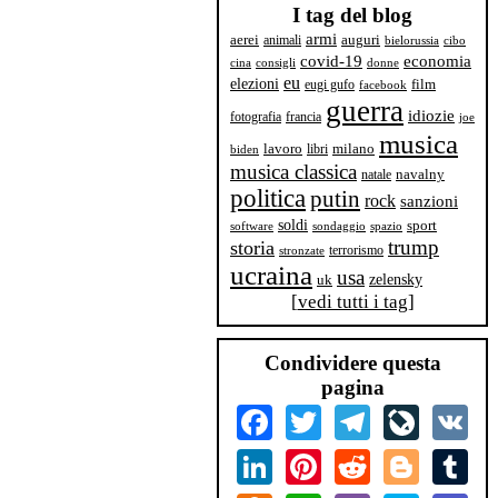
I tag del blog
armi
aerei
animali
auguri
bielorussia
cibo
covid-19
economia
cina
consigli
donne
eu
elezioni
film
eugi gufo
facebook
guerra
idiozie
fotografia
francia
joe
musica
milano
lavoro
libri
biden
musica classica
navalny
natale
politica
putin
rock
sanzioni
soldi
sport
software
sondaggio
spazio
trump
storia
terrorismo
stronzate
ucraina
usa
zelensky
uk
[
vedi tutti i tag
]
Condividere questa
pagina
Facebook
Twitter
Telegram
LiveJourn
VK
LinkedIn
Pinterest
Reddit
Blogger
Tum