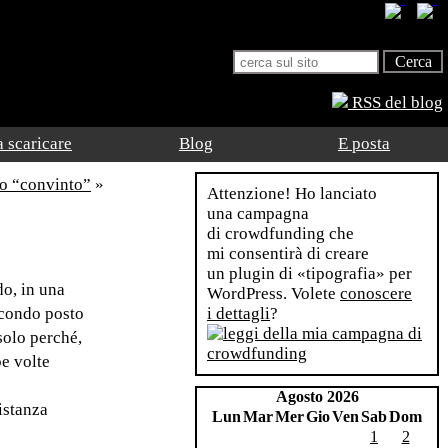
RSS del blog
 scaricare
Blog
E posta
to “convinto”
»
Attenzione! Ho lanciato
una campagna
di crowdfunding che
mi consentirà di creare
un plugin di «tipografia» per
do, in una
WordPress. Volete
conoscere
econdo posto
i dettagli
?
solo perché,
e volte
Agosto 2026
istanza
Lun
Mar
Mer
Gio
Ven
Sab
Dom
1
2