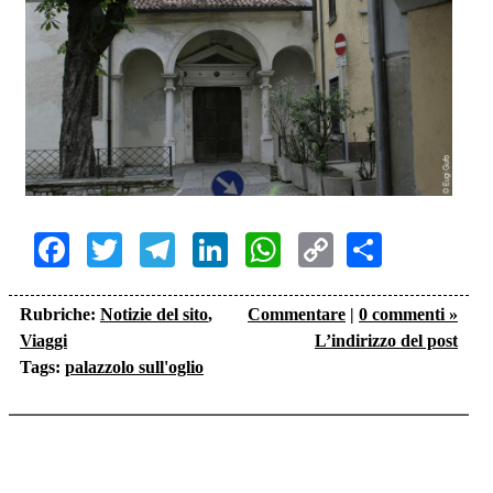
Facebook
Twitter
Telegram
LinkedIn
WhatsApp
Copy
Share
Link
Rubriche:
Notizie del sito
,
Commentare
|
0 commenti »
Viaggi
L’indirizzo del post
Tags:
palazzolo sull'oglio