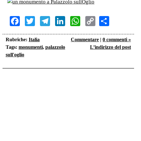
Facebook
Twitter
Telegram
LinkedIn
WhatsApp
Copy
Share
Link
Rubriche:
Italia
Commentare
|
0 commenti »
Tags:
monumenti
,
palazzolo
L’indirizzo del post
sull'oglio