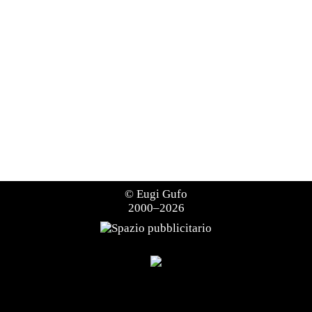
©
Eugi Gufo
2000–2026