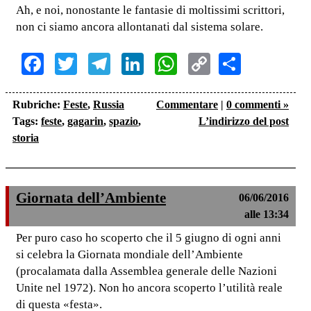
Ah, e noi, nonostante le fantasie di moltissimi scrittori,
non ci siamo ancora allontanati dal sistema solare.
Facebook
Twitter
Telegram
LinkedIn
WhatsApp
Copy
Share
Link
Rubriche:
Feste
,
Russia
Commentare
|
0 commenti »
Tags:
feste
,
gagarin
,
spazio
,
L’indirizzo del post
storia
Giornata dell’Ambiente
06/06/2016
alle 13:34
Per puro caso ho scoperto che il 5 giugno di ogni anni
si celebra la Giornata mondiale dell’Ambiente
(procalamata dalla Assemblea generale delle Nazioni
Unite nel 1972). Non ho ancora scoperto l’utilità reale
di questa «festa».