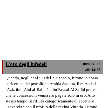
L’oro degli infedeli
08/03/2022
alle 14:25
Quando, negli anni ’30 del XX secolo, furono in corso
le ricerche del petrolio in Arabia Saudita, il re Abd al-
ʿAzīz ibn ʿAbd al-Raḥmān ibn Fayṣal Āl Saʿūd pretese
che le concessioni venissero pagate solo in oro. Allo
stesso tempo, si rifiutò categoricamente di accettare
i sovereign con il profilo della regina Vittoria. Furono