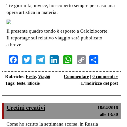
Tre giorni fa, invece, ho scoperto sempre per caso una
opera artistica in materia:
Il presente quadro tondo è esposto a Calolziocorte.
Il reportage sul relativo viaggio sarà pubblicato
a breve.
Facebook
Twitter
Telegram
LinkedIn
WhatsApp
Copy
Share
Link
Rubriche:
Feste
,
Viaggi
Commentare
|
0 commenti »
Tags:
feste
,
idiozie
L’indirizzo del post
Cretini creativi
18/04/2016
alle 13:30
Come
ho scritto la settimana scorsa
, in Russia