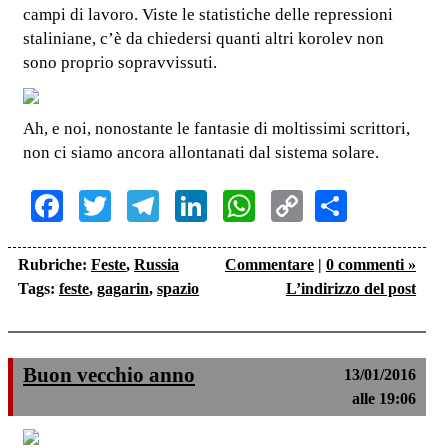
campi di lavoro. Viste le statistiche delle repressioni
staliniane, c’è da chiedersi quanti altri korolev non
sono proprio sopravvissuti.
Ah, e noi, nonostante le fantasie di moltissimi scrittori,
non ci siamo ancora allontanati dal sistema solare.
Facebook
Twitter
Telegram
LinkedIn
WhatsApp
Copy
Share
Link
Rubriche:
Feste
,
Russia
Commentare
|
0 commenti »
Tags:
feste
,
gagarin
,
spazio
L’indirizzo del post
Buon vecchio anno
13/01/2016
alle 19:06