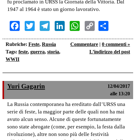
fu proclamato in URSS la Giornata della Vittoria. Dal
1947 al 1964 è stato un giorno lavorativo.
Facebook
Twitter
Telegram
LinkedIn
WhatsApp
Copy
Share
Link
Rubriche:
Feste
,
Russia
Commentare
|
0 commenti »
Tags:
feste
,
guerra
,
storia
,
L’indirizzo del post
WWII
Yuri Gagarin
12/04/2017
alle 13:20
La Russia contemporanea ha ereditato dall’URSS una
serie di feste, la maggior parte delle quali non ha mai
avuto alcun senso. Alcune di queste fortunatamente
sono state abrogate (come, per esempio, la festa dalla
rivoluzione), altre non sono più delle festività