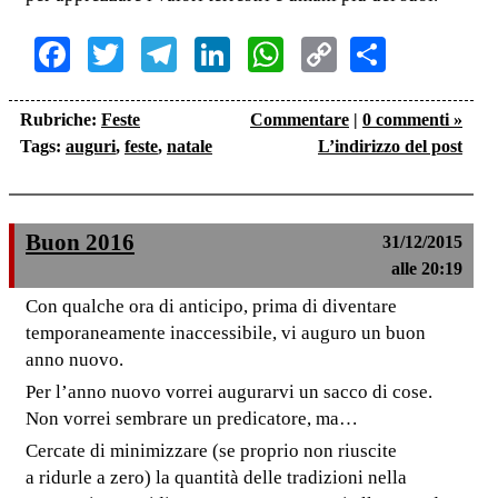
Facebook
Twitter
Telegram
LinkedIn
WhatsApp
Copy
Share
Link
Rubriche:
Feste
Commentare
|
0 commenti »
Tags:
auguri
,
feste
,
natale
L’indirizzo del post
Buon 2016
31/12/2015
alle 20:19
Con qualche ora di anticipo, prima di diventare
temporaneamente inaccessibile, vi auguro un buon
anno nuovo.
Per l’anno nuovo vorrei augurarvi un sacco di cose.
Non vorrei sembrare un predicatore, ma…
Cercate di minimizzare (se proprio non riuscite
a ridurle a zero) la quantità delle tradizioni nella