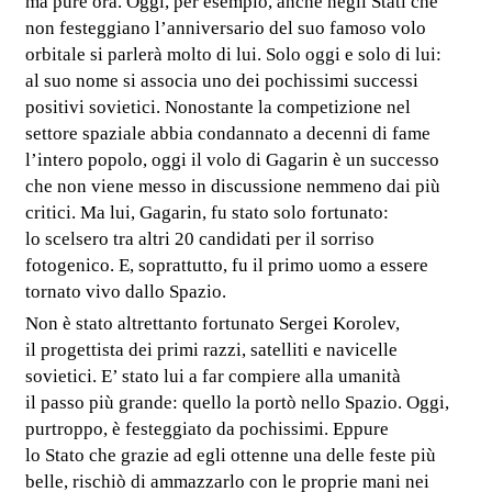
ma pure ora. Oggi, per esempio, anche negli Stati che
non festeggiano l’anniversario del suo famoso volo
orbitale si parlerà molto di lui. Solo oggi e solo di lui:
al suo nome si associa uno dei pochissimi successi
positivi sovietici. Nonostante la competizione nel
settore spaziale abbia condannato a decenni di fame
l’intero popolo, oggi il volo di Gagarin è un successo
che non viene messo in discussione nemmeno dai più
critici. Ma lui, Gagarin, fu stato solo fortunato:
lo scelsero tra altri 20 candidati per il sorriso
fotogenico. E, soprattutto, fu il primo uomo a essere
tornato vivo dallo Spazio.
Non è stato altrettanto fortunato Sergei Korolev,
il progettista dei primi razzi, satelliti e navicelle
sovietici. E’ stato lui a far compiere alla umanità
il passo più grande: quello la portò nello Spazio. Oggi,
purtroppo, è festeggiato da pochissimi. Eppure
lo Stato che grazie ad egli ottenne una delle feste più
belle, rischiò di ammazzarlo con le proprie mani nei