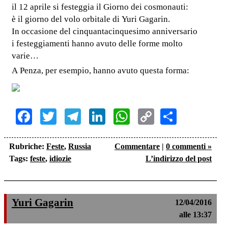
il 12 aprile si festeggia il Giorno dei cosmonauti:
è il giorno del volo orbitale di Yuri Gagarin.
In occasione del cinquantacinquesimo anniversario
i festeggiamenti hanno avuto delle forme molto
varie…
A Penza, per esempio, hanno avuto questa forma:
Facebook
Twitter
Telegram
LinkedIn
WhatsApp
Copy
Share
Link
Rubriche:
Feste
,
Russia
Commentare
|
0 commenti »
Tags:
feste
,
idiozie
L’indirizzo del post
Yuri Gagarin
12/04/2016
alle 13:37