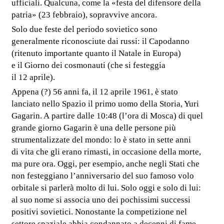
ufficiali. Qualcuna, come la «festa del difensore della
patria» (23 febbraio), sopravvive ancora.
Solo due feste del periodo sovietico sono
generalmente riconosciute dai russi: il Capodanno
(ritenuto importante quanto il Natale in Europa)
e il Giorno dei cosmonauti (che si festeggia
il 12 aprile).
Appena (?) 56 anni fa, il 12 aprile 1961, è stato
lanciato nello Spazio il primo uomo della Storia, Yuri
Gagarin. A partire dalle 10:48 (l’ora di Mosca) di quel
grande giorno Gagarin è una delle persone più
strumentalizzate del mondo: lo è stato in sette anni
di vita che gli erano rimasti, in occasione della morte,
ma pure ora. Oggi, per esempio, anche negli Stati che
non festeggiano l’anniversario del suo famoso volo
orbitale si parlerà molto di lui. Solo oggi e solo di lui:
al suo nome si associa uno dei pochissimi successi
positivi sovietici. Nonostante la competizione nel
settore spaziale abbia condannato a decenni di fame