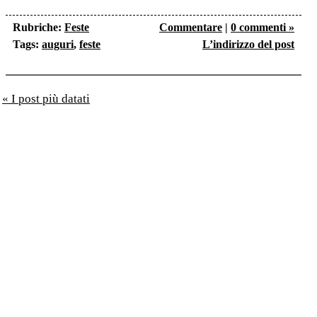
Link
Rubriche:
Feste
Commentare
|
0 commenti »
Tags:
auguri
,
feste
L’indirizzo del post
« I post più datati