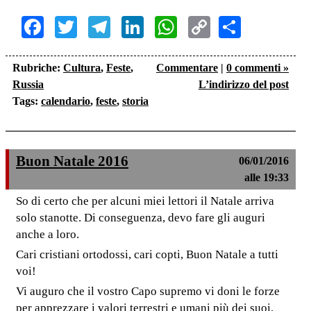
Facebook
Twitter
Telegram
LinkedIn
WhatsApp
Copy
Share
Link
Rubriche:
Cultura
,
Feste
,
Commentare
|
0 commenti »
Russia
L’indirizzo del post
Tags:
calendario
,
feste
,
storia
Buon Natale 2016
06/01/2016
alle 19:33
So di certo che per alcuni miei lettori il Natale arriva
solo stanotte. Di conseguenza, devo fare gli auguri
anche a loro.
Cari cristiani ortodossi, cari copti, Buon Natale a tutti
voi!
Vi auguro che il vostro Capo supremo vi doni le forze
per apprezzare i valori terrestri e umani più dei suoi.