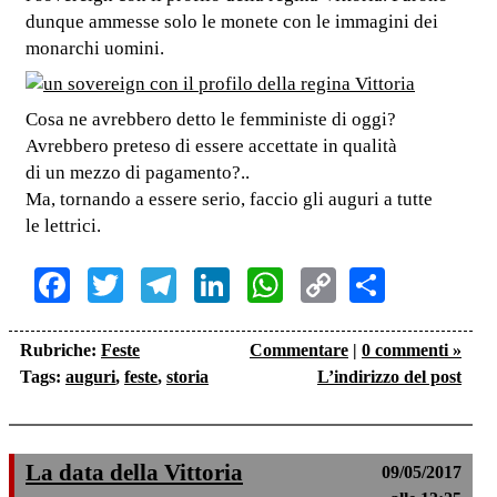
dunque ammesse solo le monete con le immagini dei
monarchi uomini.
Cosa ne avrebbero detto le femministe di oggi?
Avrebbero preteso di essere accettate in qualità
di un mezzo di pagamento?..
Ma, tornando a essere serio, faccio gli auguri a tutte
le lettrici.
Facebook
Twitter
Telegram
LinkedIn
WhatsApp
Copy
Share
Link
Rubriche:
Feste
Commentare
|
0 commenti »
Tags:
auguri
,
feste
,
storia
L’indirizzo del post
La data della Vittoria
09/05/2017