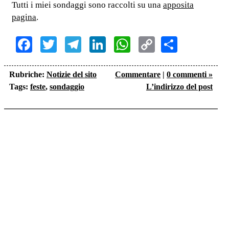
Tutti i miei sondaggi sono raccolti su una
apposita
pagina
.
Facebook
Twitter
Telegram
LinkedIn
WhatsApp
Copy
Share
Link
Rubriche:
Notizie del sito
Commentare
|
0 commenti »
Tags:
feste
,
sondaggio
L’indirizzo del post