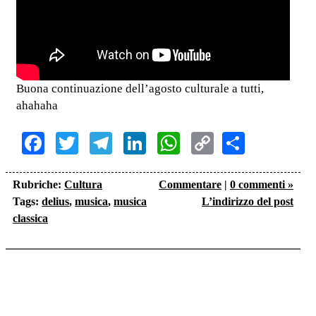
Buona continuazione dell’agosto culturale a tutti,
ahahaha
Facebook
Twitter
Telegram
LinkedIn
WhatsApp
Copy
Share
Link
Rubriche:
Cultura
Commentare
|
0 commenti »
Tags:
delius
,
musica
,
musica
L’indirizzo del post
classica