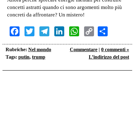
concetti astratti quando ci sono argomenti molto più
concreti da affrontare? Un mistero!
Facebook
Twitter
Telegram
LinkedIn
WhatsApp
Copy
Share
Link
Rubriche:
Nel mondo
Commentare
|
0 commenti »
Tags:
putin
,
trump
L’indirizzo del post