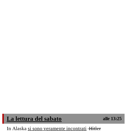
La lettura del sabato
alle 13:25
In Alaska
si sono veramente incontrati
Hitler