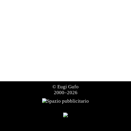
©
Eugi Gufo
2000–2026