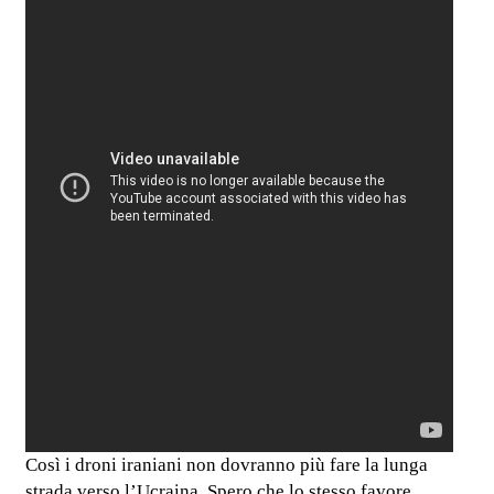
Così i droni iraniani non dovranno più fare la lunga
strada verso l’Ucraina. Spero che lo stesso favore