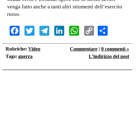
venga fatto anche a tanti altri strumenti dell’esercito
russo.
Facebook
Twitter
Telegram
LinkedIn
WhatsApp
Copy
Share
Link
Rubriche:
Video
Commentare
|
0 commenti »
Tags:
guerra
L’indirizzo del post