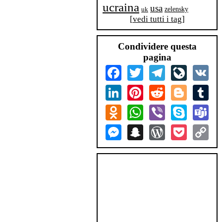
ucraina
usa
zelensky
uk
[
vedi tutti i tag
]
Condividere questa
pagina
Facebook
Twitter
Telegram
LiveJourn
VK
LinkedIn
Pinterest
Reddit
Blogger
Tum
Odnoklassniki
WhatsApp
Viber
Skype
Tea
Messenger
Snapchat
WordPress
Pocket
Co
Lin