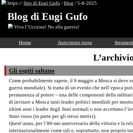
https://
Sito di Eugi Gufo
/
blog
/ 5-8-2025
Blog di Eugi Gufo
Viva l’Ucraina! No alla guerra!
Home
Auto/moto russe
Strument
L’archivi
Gli ospiti saltano
Come probabilmente sapete, il 9 maggio a Mosca si deve svo
guerra mondiale). Si tratta di un evento che nell’epoca put
permanenza al potere – una delle componenti della militarizz
di invitare a Mosca tanti leader politici mondiali per mostr
ultimi anni i leader degli Stati normali o non accettano l’
Stato russo (in parte per gli stessi motivi).
Quest’anno, per l’80-mo anniversario della vittoria e la relat
internazionalmente come tali e, soprattutto, non proprio tu