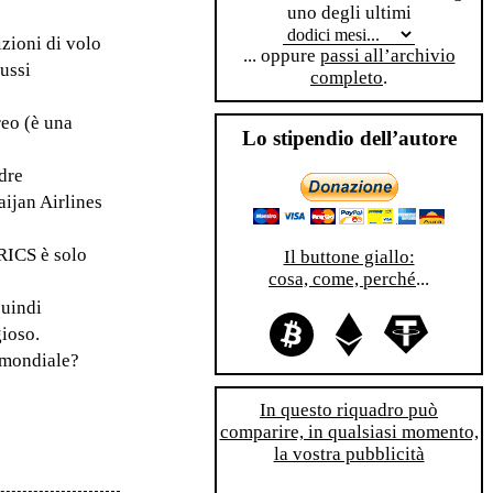
uno degli ultimi
izioni di volo
... oppure
passi all’archivio
russi
completo
.
reo (è una
Lo stipendio dell’autore
dre
aijan Airlines
BRICS è solo
Il buttone giallo:
cosa, come, perché
...
quindi
gioso.
a mondiale?
In questo riquadro può
comparire, in qualsiasi momento,
la vostra pubblicità