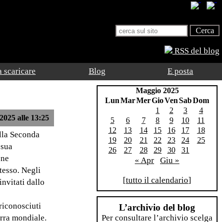
RSS del blog
 scaricare
Blog
E posta
Maggio 2025
Lun
Mar
Mer
Gio
Ven
Sab
Dom
1
2
3
4
2025 alle 13:25
5
6
7
8
9
10
11
12
13
14
15
16
17
18
ella Seconda
19
20
21
22
23
24
25
 sua
26
27
28
29
30
31
one
« Apr
Giu »
tesso. Negli
[
tutto il calendario
]
nvitati dallo
 riconosciuti
L’archivio del blog
erra mondiale.
Per consultare l’archivio scelga