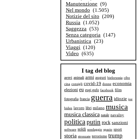
Manutenzione
(9)
Nel mondo
(1.505)
Notizie del sito
(209)
Russia
(1.052)
Saggezza
(53)
Senza categoria
(147)
Urbanistica
(23)
Viaggi
(120)
Video
(635)
I tag del blog
armi
aerei
animali
auguri
bielorussia
cibo
covid-19
economia
cina
consigli
donne
eu
elezioni
film
eugi gufo
facebook
guerra
idiozie
fotografia
francia
joe
musica
milano
lavoro
libri
biden
musica classica
navalny
natale
politica
putin
rock
sanzioni
soldi
sport
software
sondaggio
spazio
trump
storia
terrorismo
stronzate