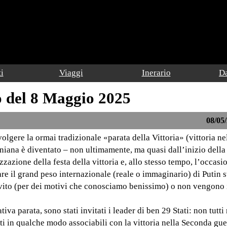
i
Viaggi
Inerario
Da
o del 8 Maggio 2025
08/05/
lgere la ormai tradizionale «parata della Vittoria» (vittoria n
iniana è diventato – non ultimamente, ma quasi dall’inizio della
azione della festa della vittoria e, allo stesso tempo, l’occasi
are il grand peso internazionale (reale o immaginario) di Putin s
invito (per dei motivi che conosciamo benissimo) o non vengono i
iva parata, sono stati invitati i leader di ben 29 Stati: non tutti
tti in qualche modo associabili con la vittoria nella Seconda gu