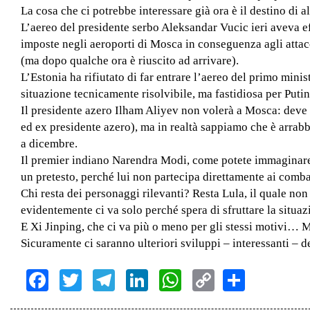
La cosa che ci potrebbe interessare già ora è il destino di al
L’aereo del presidente serbo Aleksandar Vucic ieri aveva ef
imposte negli aeroporti di Mosca in conseguenza agli attacch
(ma dopo qualche ora è riuscito ad arrivare).
L’Estonia ha rifiutato di far entrare l’aereo del primo mini
situazione tecnicamente risolvibile, ma fastidiosa per Putin
Il presidente azero Ilham Aliyev non volerà a Mosca: deve 
ed ex presidente azero), ma in realtà sappiamo che è arrabb
a dicembre.
Il premier indiano Narendra Modi, come potete immaginare, 
un pretesto, perché lui non partecipa direttamente ai comba
Chi resta dei personaggi rilevanti? Resta Lula, il quale non
evidentemente ci va solo perché spera di sfruttare la situa
E Xi Jinping, che ci va più o meno per gli stessi motivi… 
Sicuramente ci saranno ulteriori sviluppi – interessanti – d
Facebook
Twitter
Telegram
LinkedIn
WhatsApp
Copy
Share
Link