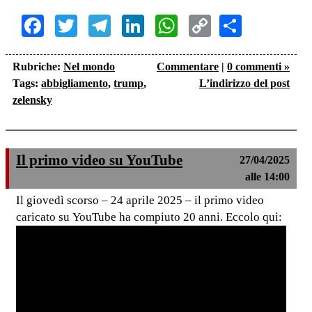
Facebook
Twitter
Telegram
LinkedIn
WhatsApp
Copy
Share
Link
Rubriche:
Nel mondo
Commentare
|
0 commenti »
Tags:
abbigliamento
,
trump
,
L’indirizzo del post
zelensky
Il primo video su YouTube
27/04/2025
alle 14:00
Il giovedì scorso – 24 aprile 2025 – il primo video
caricato su YouTube ha compiuto 20 anni. Eccolo qui: