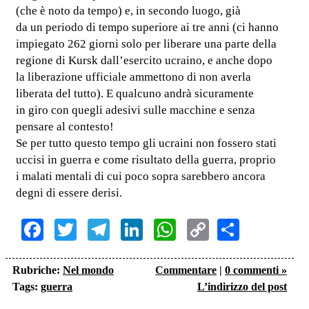
(che è noto da tempo) e, in secondo luogo, già
da un periodo di tempo superiore ai tre anni (ci hanno
impiegato 262 giorni solo per liberare una parte della
regione di Kursk dall’esercito ucraino, e anche dopo
la liberazione ufficiale ammettono di non averla
liberata del tutto). E qualcuno andrà sicuramente
in giro con quegli adesivi sulle macchine e senza
pensare al contesto!
Se per tutto questo tempo gli ucraini non fossero stati
uccisi in guerra e come risultato della guerra, proprio
i malati mentali di cui poco sopra sarebbero ancora
degni di essere derisi.
Facebook
Twitter
Telegram
LinkedIn
WhatsApp
Copy
Share
Link
Rubriche:
Nel mondo
Commentare
|
0 commenti »
Tags:
guerra
L’indirizzo del post