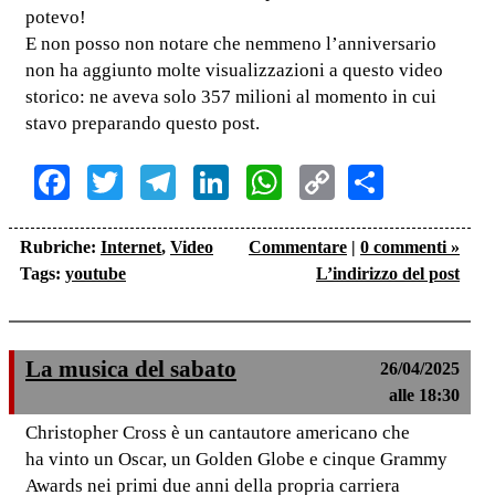
potevo!
E non posso non notare che nemmeno l’anniversario
non ha aggiunto molte visualizzazioni a questo video
storico: ne aveva solo 357 milioni al momento in cui
stavo preparando questo post.
Facebook
Twitter
Telegram
LinkedIn
WhatsApp
Copy
Share
Link
Rubriche:
Internet
,
Video
Commentare
|
0 commenti »
Tags:
youtube
L’indirizzo del post
La musica del sabato
26/04/2025
alle 18:30
Christopher Cross è un cantautore americano che
ha vinto un Oscar, un Golden Globe e cinque Grammy
Awards nei primi due anni della propria carriera