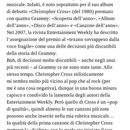
musicale. Infatti, è noto soprattutto per il suo album
di debutto «Christopher Cross» (del 1980) premiato
con quattro Grammy: «Scoperta dell’anno», «Album
dell’anno», «Disco dell’anno» e «Canzone dell’anno».
Nel 2007, la rivista Entertainment Weekly ha descritto
l’assegnazione del premio al «texano sovrappeso dalla
voce fragile» come una delle decisioni più discutibili
della storia del Grammy.
Boh, di decisioni molto discutibili – anche negli anni
più recenti – al Grammy ce ne sono state tante. Allo
stesso tempo, Christopher Cross stilisticamente
mi sembra molto più vicino al pop che al rock (per
me è una cosa negativa), dunque in una buona misura
capisco e condivido la lamentela degli autori della
Entertainment Weekly. Però quello di Cross è un «pop
di qualità», quindi almeno le sue canzoni più note
possono anche inserite nella mia rubrica musicale…
In qualità della prima canzone di Christopher Cross
metterei la «Sailing» con la quale era iniziato il suo