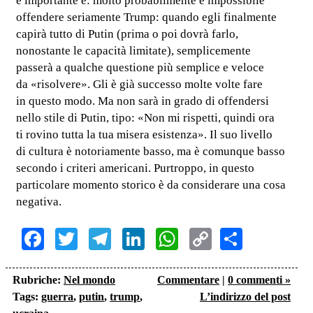
è importante è: molto probabilmente è impossibile
offendere seriamente Trump: quando egli finalmente
capirà tutto di Putin (prima o poi dovrà farlo,
nonostante le capacità limitate), semplicemente
passerà a qualche questione più semplice e veloce
da «risolvere». Gli è già successo molte volte fare
in questo modo. Ma non sarà in grado di offendersi
nello stile di Putin, tipo: «Non mi rispetti, quindi ora
ti rovino tutta la tua misera esistenza». Il suo livello
di cultura è notoriamente basso, ma è comunque basso
secondo i criteri americani. Purtroppo, in questo
particolare momento storico è da considerare una cosa
negativa.
Facebook
Twitter
Telegram
LinkedIn
WhatsApp
Copy
Share
Link
Rubriche:
Nel mondo
Commentare
|
0 commenti »
Tags:
guerra
,
putin
,
trump
,
L’indirizzo del post