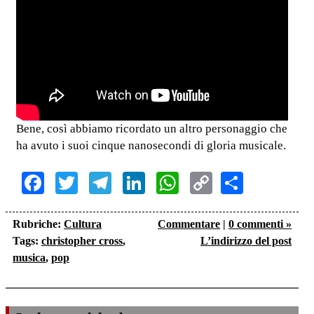
Bene, così abbiamo ricordato un altro personaggio che
ha avuto i suoi cinque nanosecondi di gloria musicale.
Facebook
Twitter
Telegram
LinkedIn
WhatsApp
Copy
Share
Link
Rubriche:
Cultura
Commentare
|
0 commenti »
Tags:
christopher cross
,
L’indirizzo del post
musica
,
pop