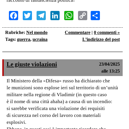
racconto di fantascienza politica!
Facebook
Twitter
Telegram
LinkedIn
WhatsApp
Copy
Share
Link
Rubriche:
Nel mondo
Commentare
|
0 commenti »
Tags:
guerra
,
ucraina
L’indirizzo del post
Le giuste violazioni
23/04/2025
alle 13:25
Il Ministero della «Difesa» russo ha dichiarato che
le munizioni sono esplose ieri sul territorio di un’unità
militare nella regione di Vladimir (in questo caso
è il nome di una città ahaha) a causa di un incendio:
si sarebbe verificata una violazione dei requisiti
di sicurezza nel corso del lavoro con materiali
esplosivi.