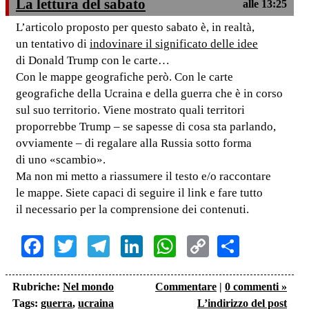
La lettura del sabato
alle 13:25
L’articolo proposto per questo sabato è, in realtà,
un tentativo di
indovinare il significato delle idee
di Donald Trump con le carte…
Con le mappe geografiche però. Con le carte
geografiche della Ucraina e della guerra che è in corso
sul suo territorio. Viene mostrato quali territori
proporrebbe Trump – se sapesse di cosa sta parlando,
ovviamente – di regalare alla Russia sotto forma
di uno «scambio».
Ma non mi metto a riassumere il testo e/o raccontare
le mappe. Siete capaci di seguire il link e fare tutto
il necessario per la comprensione dei contenuti.
Facebook
Twitter
Telegram
LinkedIn
WhatsApp
Copy
Share
Link
Rubriche:
Nel mondo
Commentare
|
0 commenti »
Tags:
guerra
,
ucraina
L’indirizzo del post