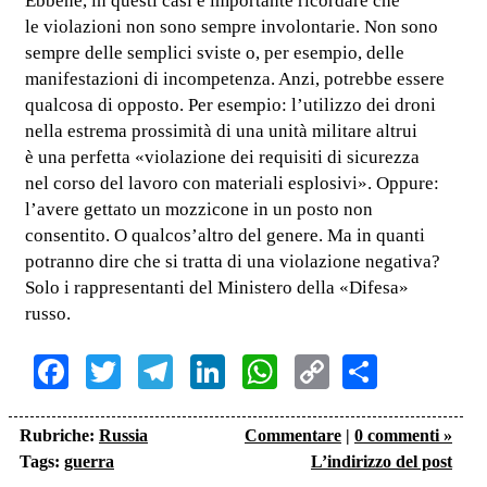
Ebbene, in questi casi è importante ricordare che
le violazioni non sono sempre involontarie. Non sono
sempre delle semplici sviste o, per esempio, delle
manifestazioni di incompetenza. Anzi, potrebbe essere
qualcosa di opposto. Per esempio: l’utilizzo dei droni
nella estrema prossimità di una unità militare altrui
è una perfetta «violazione dei requisiti di sicurezza
nel corso del lavoro con materiali esplosivi». Oppure:
l’avere gettato un mozzicone in un posto non
consentito. O qualcos’altro del genere. Ma in quanti
potranno dire che si tratta di una violazione negativa?
Solo i rappresentanti del Ministero della «Difesa»
russo.
Facebook
Twitter
Telegram
LinkedIn
WhatsApp
Copy
Share
Link
Rubriche:
Russia
Commentare
|
0 commenti »
Tags:
guerra
L’indirizzo del post