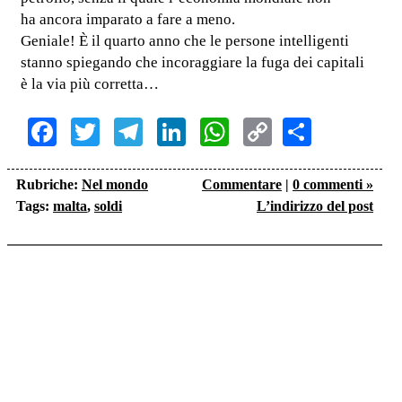
ha ancora imparato a fare a meno.
Geniale! È il quarto anno che le persone intelligenti
stanno spiegando che incoraggiare la fuga dei capitali
è la via più corretta…
Facebook
Twitter
Telegram
LinkedIn
WhatsApp
Copy
Share
Link
Rubriche:
Nel mondo
Commentare
|
0 commenti »
Tags:
malta
,
soldi
L’indirizzo del post