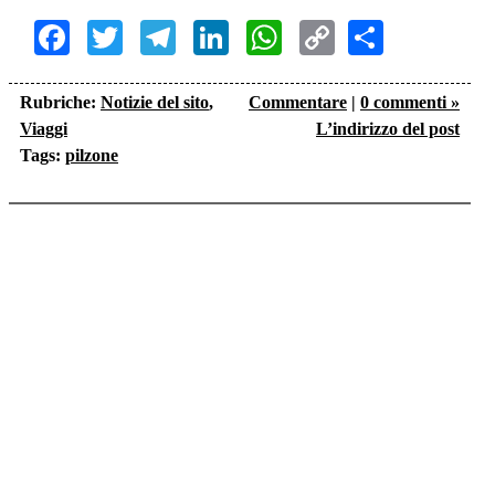
Facebook
Twitter
Telegram
LinkedIn
WhatsApp
Copy
Share
Link
Rubriche:
Notizie del sito
,
Commentare
|
0 commenti »
Viaggi
L’indirizzo del post
Tags:
pilzone