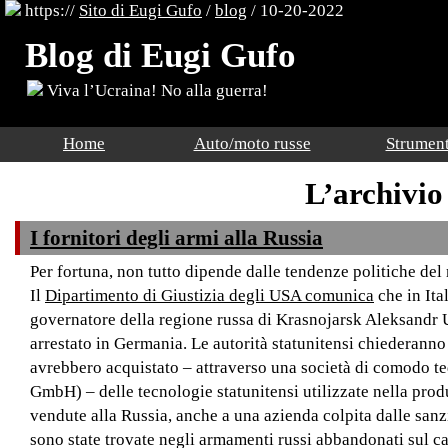
https://
Sito di Eugi Gufo
/
blog
/ 10-20-2022
Blog di Eugi Gufo
Viva l’Ucraina! No alla guerra!
Home
Auto/moto russe
Strument
L’archivio
I fornitori degli armi alla Russia
Per fortuna, non tutto dipende dalle tendenze politiche de
Il
Dipartimento di Giustizia degli USA comunica
che in Ital
governatore della regione russa di Krasnojarsk Aleksandr 
arrestato in Germania. Le autorità statunitensi chiederann
avrebbero acquistato – attraverso una società di comodo 
GmbH) – delle tecnologie statunitensi utilizzate nella pro
vendute alla Russia, anche a una azienda colpita dalle sanz
sono state trovate negli armamenti russi abbandonati sul ca