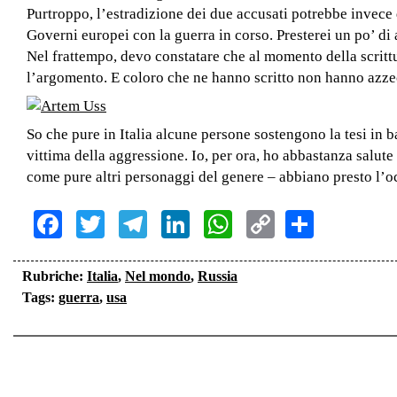
Purtroppo, l’estradizione dei due accusati potrebbe invece d
Governi europei con la guerra in corso. Presterei un po’ di 
Nel frattempo, devo constatare che al momento della scrittu
l’argomento. E coloro che ne hanno scritto non hanno azzec
So che pure in Italia alcune persone sostengono la tesi in b
vittima della aggressione. Io, per ora, ho abbastanza salut
come pure altri personaggi del genere – abbiano presto l’oc
Facebook
Twitter
Telegram
LinkedIn
WhatsApp
Copy
Share
Link
Rubriche:
Italia
,
Nel mondo
,
Russia
Tags:
guerra
,
usa