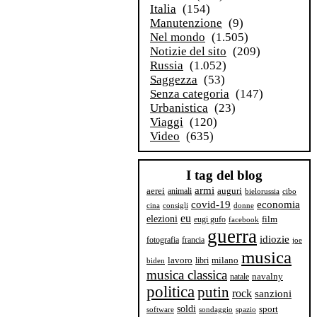
Italia
(154)
Manutenzione
(9)
Nel mondo
(1.505)
Notizie del sito
(209)
Russia
(1.052)
Saggezza
(53)
Senza categoria
(147)
Urbanistica
(23)
Viaggi
(120)
Video
(635)
I tag del blog
armi
aerei
animali
auguri
bielorussia
cibo
covid-19
economia
cina
consigli
donne
eu
elezioni
film
eugi gufo
facebook
guerra
idiozie
fotografia
francia
joe
musica
milano
lavoro
libri
biden
musica classica
navalny
natale
politica
putin
rock
sanzioni
soldi
sport
software
sondaggio
spazio