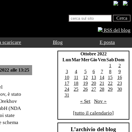
RSS del blog
 scaricare
Blog
E posta
Ottobre 2022
Lun
Mar
Mer
Gio
Ven
Sab
Dom
1
2
2022 alle 13:25
3
4
5
6
7
8
9
10
11
12
13
14
15
16
17
18
19
20
21
22
23
el
24
25
26
27
28
29
30
v, è stato
31
e Orekhov
« Set
Nov »
 GmbH (NDA
[
tutto il calendario
]
oi state
le schema
L’archivio del blog