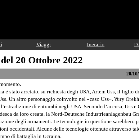
i
Viaggi
Inerario
Da
 del 20 Ottobre 2022
20/10/
l momento.
ia è stato arretato, su richiesta degli USA, Artem Uss, il figlio d
Uss. Un altro personaggio coinvolto nel «caso Uss», Yury Orekho
o l’estradizione di entrambi negli USA. Secondo l’accusa, Uss 
tedesca da loro creata, la Nord-Deutsche Industrieanlagenbau
duzione degli armamenti. Le tecnologie in questione sarebbero p
ioni occidentali. Alcune delle tecnologie ottenute attraverso ta
mpo di battaglia in Ucraina.