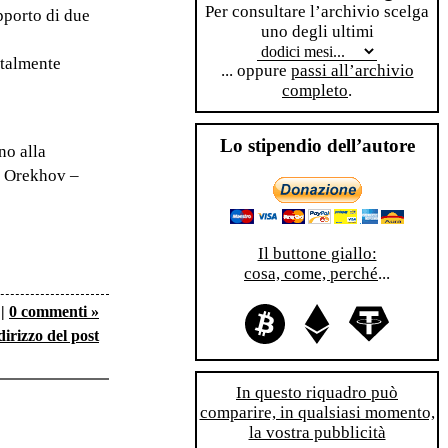
Per consultare l’archivio scelga
pporto di due
uno degli ultimi
otalmente
... oppure
passi all’archivio
completo
.
Lo stipendio dell’autore
no alla
 e Orekhov –
Il buttone giallo:
cosa, come, perché
...
|
0 commenti »
dirizzo del post
In questo riquadro può
comparire, in qualsiasi momento,
la vostra pubblicità