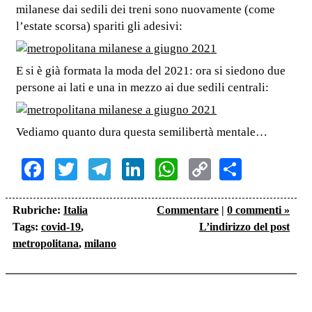
milanese dai sedili dei treni sono nuovamente (come
l’estate scorsa) spariti gli adesivi:
E si è già formata la moda del 2021: ora si siedono due
persone ai lati e una in mezzo ai due sedili centrali:
Vediamo quanto dura questa semilibertà mentale…
Facebook
Twitter
Telegram
LinkedIn
WhatsApp
Copy
Share
Link
Rubriche:
Italia
Commentare
|
0 commenti »
Tags:
covid-19
,
L’indirizzo del post
metropolitana
,
milano