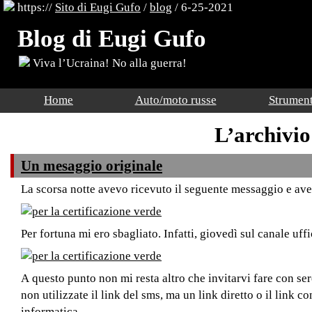
https://
Sito di Eugi Gufo
/
blog
/ 6-25-2021
Blog di Eugi Gufo
Viva l’Ucraina! No alla guerra!
Home
Auto/moto russe
Strument
L’archivio
Un mesaggio originale
La scorsa notte avevo ricevuto il seguente messaggio e av
Per fortuna mi ero sbagliato. Infatti, giovedì sul canale uff
A questo punto non mi resta altro che invitarvi fare con ser
non utilizzate il link del sms, ma un link diretto o il link 
informatica.