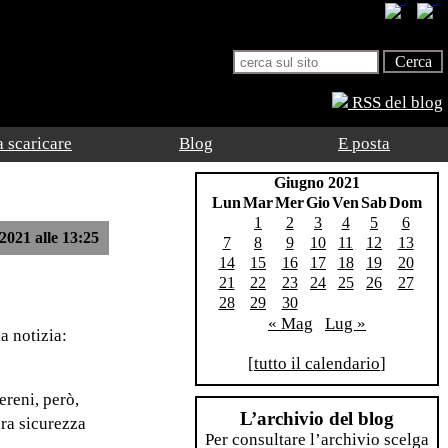
RSS del blog
 scaricare
Blog
E posta
Giugno 2021
Lun
Mar
Mer
Gio
Ven
Sab
Dom
1
2
3
4
5
6
2021 alle 13:25
7
8
9
10
11
12
13
14
15
16
17
18
19
20
21
22
23
24
25
26
27
28
29
30
« Mag
Lug »
a notizia:
[
tutto il calendario
]
ereni, però,
L’archivio del blog
ura sicurezza
Per consultare l’archivio scelga