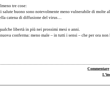
lmeno tre cose:
o di salute buono sono notevolmente meno vulnerabile di molte al
ella catena di diffusione del virus…
ualche libertà in più nei prossimi mesi o anni.
 nuova conferma: meno male – in tutti i sensi – che per ora non 
Commentare
L’in