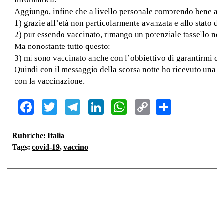
Aggiungo, infine che a livello personale comprendo bene a
1) grazie all’età non particolarmente avanzata e allo stat
2) pur essendo vaccinato, rimango un potenziale tassello n
Ma nonostante tutto questo:
3) mi sono vaccinato anche con l’obbiettivo di garantirmi q
Quindi con il messaggio della scorsa notte ho ricevuto una
con la vaccinazione.
Facebook
Twitter
Telegram
LinkedIn
WhatsApp
Copy
Share
Link
Rubriche:
Italia
Tags:
covid-19
,
vaccino