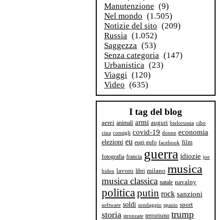
Manutenzione
(9)
Nel mondo
(1.505)
Notizie del sito
(209)
Russia
(1.052)
Saggezza
(53)
Senza categoria
(147)
Urbanistica
(23)
Viaggi
(120)
Video
(635)
I tag del blog
armi
aerei
animali
auguri
bielorussia
cibo
covid-19
economia
cina
consigli
donne
eu
elezioni
film
eugi gufo
facebook
guerra
idiozie
fotografia
francia
joe
musica
milano
lavoro
libri
biden
musica classica
navalny
natale
politica
putin
rock
sanzioni
soldi
sport
software
sondaggio
spazio
trump
storia
terrorismo
stronzate