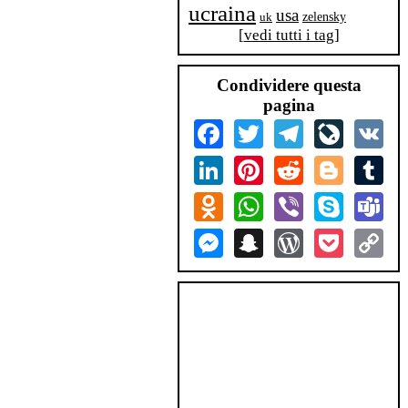
ucraina
usa
zelensky
uk
[
vedi tutti i tag
]
Condividere questa
pagina
Facebook
Twitter
Telegram
LiveJourn
VK
LinkedIn
Pinterest
Reddit
Blogger
Tum
Odnoklassniki
WhatsApp
Viber
Skype
Tea
Messenger
Snapchat
WordPress
Pocket
Co
Lin