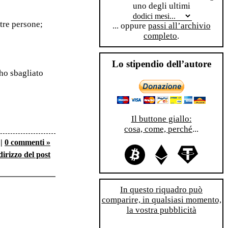
uno degli ultimi
tre persone;
... oppure
passi all’archivio
completo
.
Lo stipendio dell’autore
ho sbagliato
Il buttone giallo:
cosa, come, perché
...
|
0 commenti »
dirizzo del post
In questo riquadro può
comparire, in qualsiasi momento,
la vostra pubblicità