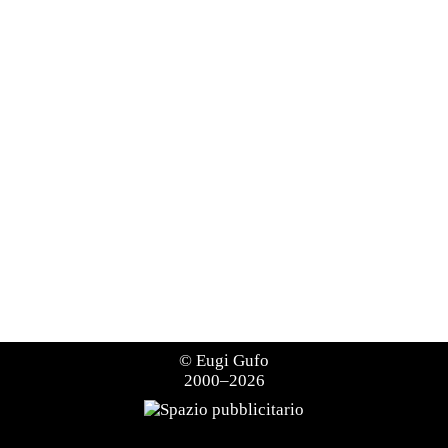
©
Eugi Gufo
2000–2026