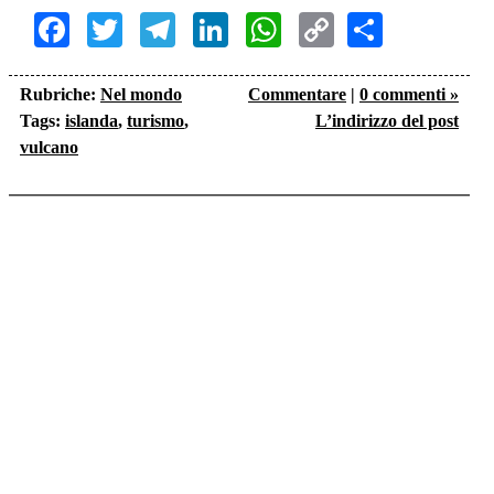
Facebook
Twitter
Telegram
LinkedIn
WhatsApp
Copy
Share
Link
Rubriche:
Nel mondo
Commentare
|
0 commenti »
Tags:
islanda
,
turismo
,
L’indirizzo del post
vulcano