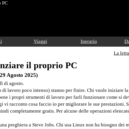
o PC
i
Viaggi
Inerario
Da
La lett
ziare il proprio PC
(29 Agosto 2025)
dì di agosto.
do di lavoro poco intenso) stanno per finire. Chi vuole iniziare l
 bene i propri strumenti di lavoro per farli funzionare come si d
i vi racconto cosa faccio io per migliorare le sue prestazioni. Si
quindi completamente gratis. Per alcune delle operazioni elencat
 una preghiera a Steve Jobs. Chi usa Linux non ha bisogno dei mi