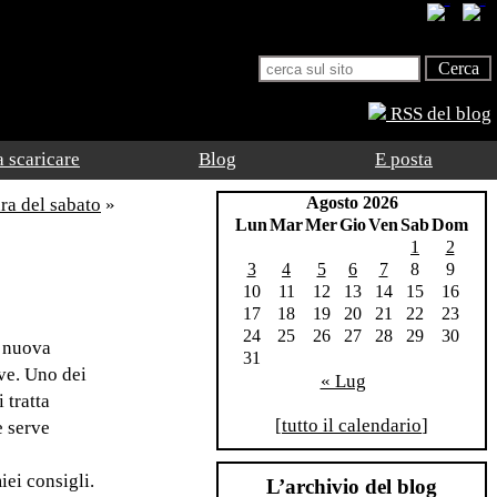
RSS del blog
 scaricare
Blog
E posta
Agosto 2026
ura del sabato
»
Lun
Mar
Mer
Gio
Ven
Sab
Dom
1
2
3
4
5
6
7
8
9
10
11
12
13
14
15
16
17
18
19
20
21
22
23
24
25
26
27
28
29
30
a nuova
31
eve. Uno dei
« Lug
 tratta
[
tutto il calendario
]
e serve
ei consigli.
L’archivio del blog