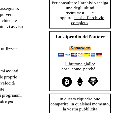
Per consultare l’archivio scelga
uno degli ultimi
 assegnato.
 polvere.
... oppure
passi all’archivio
i chiedete
completo
.
nto, vi avviso
Lo stipendio dell’autore
 utilizzate
Il buttone giallo:
cosa, come, perché
...
mi avviati
le proprie
 velocità
ste
dei programmi
In questo riquadro può
ntre per
comparire, in qualsiasi momento,
la vostra pubblicità