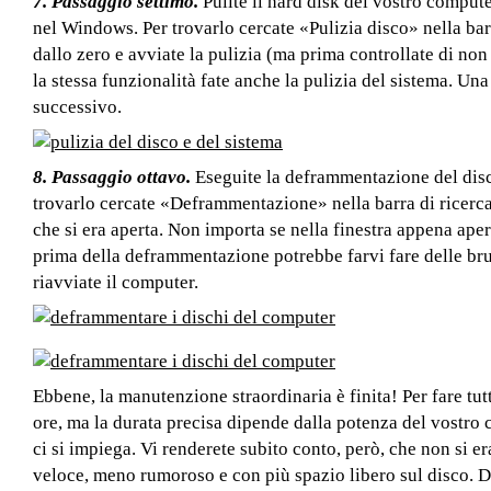
7. Passaggio settimo.
Pulite il hard disk del vostro compute
nel Windows. Per trovarlo cercate «Pulizia disco» nella barr
dallo zero e avviate la pulizia (ma prima controllate di no
la stessa funzionalità fate anche la pulizia del sistema. Una
successivo.
8. Passaggio ottavo.
Eseguite la deframmentazione del disc
trovarlo cercate «Deframmentazione» nella barra di ricerca
che si era aperta. Non importa se nella finestra appena aper
prima della deframmentazione potrebbe farvi fare delle bru
riavviate il computer.
Ebbene, la manutenzione straordinaria è finita! Per fare tut
ore, ma la durata precisa dipende dalla potenza del vostro 
ci si impiega. Vi renderete subito conto, però, che non si er
veloce, meno rumoroso e con più spazio libero sul disco. Di