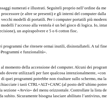
assaggi numerati e illustrati. Seguiteli proprio nell’ordine da me
processore (e altre se presenti) e gli interni del computer dalla
vecchi modelli di portatili. Per i computer portatili più modern
modelli l’accesso alla ventola è un bel gioco di logica. Io, inta
ecisione), un aspirapolvere e 5 o 6 cotton fioc.
i programmi che ritenete ormai inutili, disinstallateli. A tal fine
 «Programmi e funzionalità».
 al momento della accensione del computer. Alcuni dei program
ndo dovete utilizzarli per fare qualcosa intenzionalmente, «con 
 di quei programmi potrebbe non risultare sullo schermo, ma la
schiacciate i tasti CTRL+ALT+CANC (al posto dell’ultimo potre
lla sezione «Avvio» del menu orizzontale. Controllate la lista 
da subito. Sicuramente bisogna lasciare abilitato l’antivirus, me