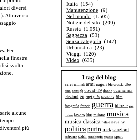
ncorporato
Italia
(154)
alori diversi
Manutenzione
(9)
). Attraverso
Nel mondo
(1.505)
Notizie del sito
(209)
assaggio
Russia
(1.051)
Saggezza
(53)
Senza categoria
(147)
Urbanistica
(23)
ws. Per
Viaggi
(120)
ella finestra
Video
(635)
lisi svolta
zione,
I tag del blog
armi
aerei
animali
auguri
bielorussia
cibo
covid-19
economia
cina
consigli
donne
eu
elezioni
film
eugi gufo
facebook
guerra
idiozie
fotografia
francia
joe
musica
ssarie alcune
milano
lavoro
libri
biden
o tempo
musica classica
navalny
natale
 diventerà più
politica
putin
rock
sanzioni
soldi
sport
software
sondaggio
spazio