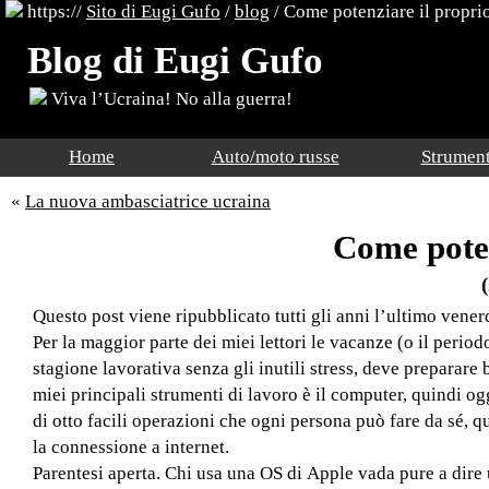
https://
Sito di Eugi Gufo
/
blog
/
Come potenziare il propri
Blog di Eugi Gufo
Viva l’Ucraina! No alla guerra!
Home
Auto/moto russe
Strument
«
La nuova ambasciatrice ucraina
Come poten
Questo post viene ripubblicato tutti gli anni l’ultimo vener
Per la maggior parte dei miei lettori le vacanze (o il perio
stagione lavorativa senza gli inutili stress, deve preparare
miei principali strumenti di lavoro è il computer, quindi ogg
di otto facili operazioni che ogni persona può fare da sé, 
la connessione a internet.
Parentesi aperta. Chi usa una OS di Apple vada pure a dire