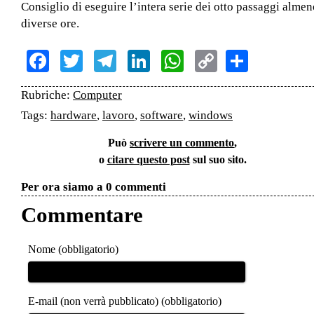
Consiglio di eseguire l’intera serie dei otto passaggi almen
diverse ore.
Facebook
Twitter
Telegram
LinkedIn
WhatsApp
Copy
Share
Link
Rubriche:
Computer
Tags:
hardware
,
lavoro
,
software
,
windows
Può
scrivere un commento
,
o
citare questo post
sul suo sito.
Per ora siamo a 0 commenti
Commentare
Nome (obbligatorio)
E-mail (non verrà pubblicato) (obbligatorio)