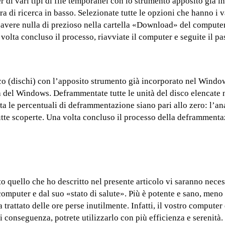
r di vari tipi di file temporanei con lo strumento apposito già i
a di ricerca in basso. Selezionate tutte le opzioni che hanno i v
n avere nulla di prezioso nella cartella «Download» del computer
 volta concluso il processo, riavviate il computer e seguite il p
o (dischi) con l’apposito strumento già incorporato nel Windo
 del Windows. Deframmentate tutte le unità del disco elencate n
ta le percentuali di deframmentazione siano pari allo zero: l’ana
tte scoperte. Una volta concluso il processo della deframmenta
to quello che ho descritto nel presente articolo vi saranno nece
computer e dal suo «stato di salute». Più è potente e sano, men
a trattato delle ore perse inutilmente. Infatti, il vostro computer
 conseguenza, potrete utilizzarlo con più efficienza e serenità.