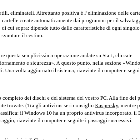
tili, eliminateli. Altrettanto positiva è l’eliminazione delle cart
e cartelle create automaticamente dai programmi per il salvatagg
 di cui sopra: dipende tutto dalle caratteristiche di ogni singo
svuotare il cestino.
are questa semplicissima operazione andate su Start, cliccate
Aggiornamento e sicurezza». A questo punto, nella sezione «Win
li. Una volta aggiornato il sistema, riavviate il computer e segui
o completo dei dischi e del sistema del vostro PC. Alla fine del 
te trovate. (Tra gli antivirus seri consiglio
Kaspersky
, mentre p
lassifica: il Windows 10 ha un proprio antivirus incorporato, il
aggio, riavviate il computer e seguite i passaggi successivi.