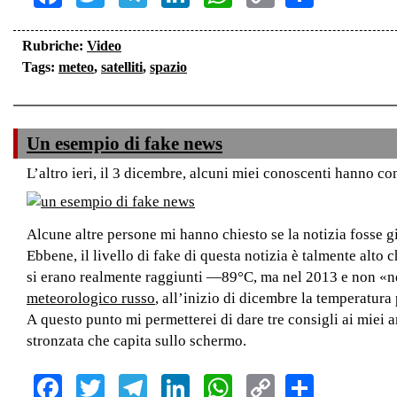
Link
Rubriche:
Video
Tags:
meteo
,
satelliti
,
spazio
Un esempio di fake news
L’altro ieri, il 3 dicembre, alcuni miei conoscenti hanno c
Alcune altre persone mi hanno chiesto se la notizia fosse g
Ebbene, il livello di fake di questa notizia è talmente alto
si erano realmente raggiunti —89°C, ma nel 2013 e non «nei
meteorologico russo
, all’inizio di dicembre la temperatura
A questo punto mi permetterei di dare tre consigli ai miei am
stronzata che capita sullo schermo.
Facebook
Twitter
Telegram
LinkedIn
WhatsApp
Copy
Share