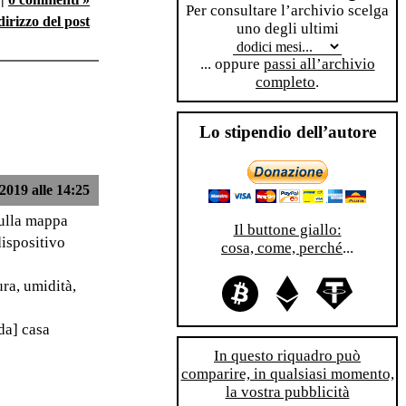
Per consultare l’archivio scelga
dirizzo del post
uno degli ultimi
... oppure
passi all’archivio
completo
.
Lo stipendio dell’autore
2019 alle 14:25
sulla mappa
Il buttone giallo:
dispositivo
cosa, come, perché
...
ura, umidità,
da] casa
In questo riquadro può
comparire, in qualsiasi momento,
la vostra pubblicità