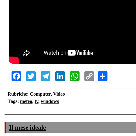
Facebook
Twitter
Telegram
LinkedIn
WhatsApp
Copy
Share
Link
Rubriche:
Computer
,
Video
Tags:
meteo
,
tv
,
windows
Il mese ideale