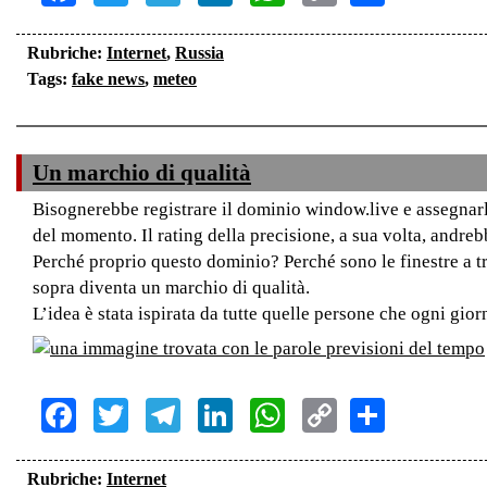
Link
Rubriche:
Internet
,
Russia
Tags:
fake news
,
meteo
Un marchio di qualità
Bisognerebbe registrare il dominio window.live e assegnarlo
del momento. Il rating della precisione, a sua volta, andre
Perché proprio questo dominio? Perché sono le finestre a tr
sopra diventa un marchio di qualità.
L’idea è stata ispirata da tutte quelle persone che ogni g
Facebook
Twitter
Telegram
LinkedIn
WhatsApp
Copy
Share
Link
Rubriche:
Internet