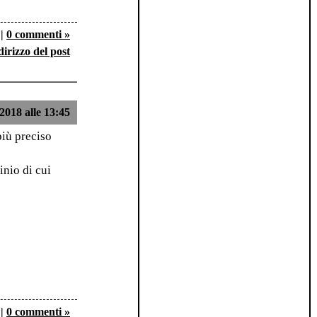
|
0 commenti »
dirizzo del post
2018 alle 13:45
più preciso
inio di cui
|
0 commenti »