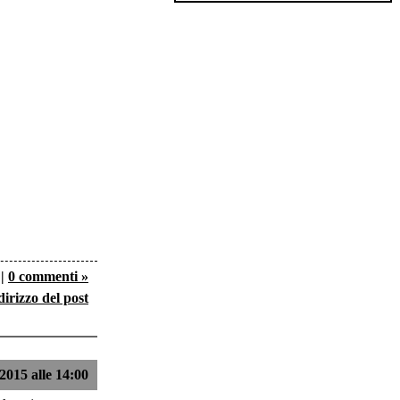
|
0 commenti »
dirizzo del post
2015 alle 14:00