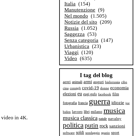
Italia
(154)
Manutenzione
(9)
Nel mondo
(1.505)
Notizie del sito
(209)
Russia
(1.052)
Saggezza
(53)
Senza categoria
(147)
Urbanistica
(23)
Viaggi
(120)
Video
(635)
I tag del blog
armi
aerei
animali
auguri
bielorussia
cibo
covid-19
economia
cina
consigli
donne
eu
elezioni
film
eugi gufo
facebook
guerra
idiozie
fotografia
francia
joe
musica
milano
lavoro
libri
biden
i video in 4K.
musica classica
navalny
natale
politica
putin
rock
sanzioni
soldi
sport
software
sondaggio
spazio