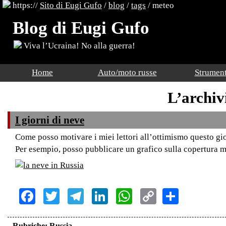
https://
Sito di Eugi Gufo
/
blog
/
tags
/ meteo
Blog di Eugi Gufo
Viva l’Ucraina! No alla guerra!
Home
Auto/moto russe
Strument
L’archiv
I giorni di neve
Come posso motivare i miei lettori all’ottimismo questo g
Per esempio, posso pubblicare un grafico sulla copertura m
Facebook
Twitter
Telegram
LinkedIn
WhatsApp
Copy
Share
Link
Rubriche:
Russia