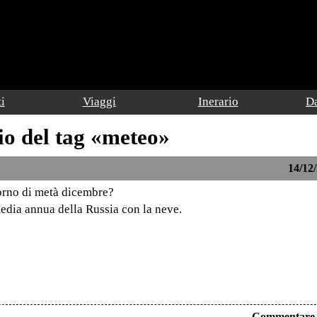
i
Viaggi
Inerario
Da
io del tag «meteo»
14/12/
iorno di metà dicembre?
edia annua della Russia con la neve.
Commentare