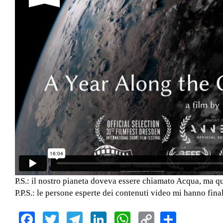
P.S.: il nostro pianeta doveva essere chiamato Acqua, ma qua
P.P.S.: le persone esperte dei contenuti video mi hanno fina
Facebook
Twitter
Telegram
LinkedIn
WhatsApp
Copy
Share