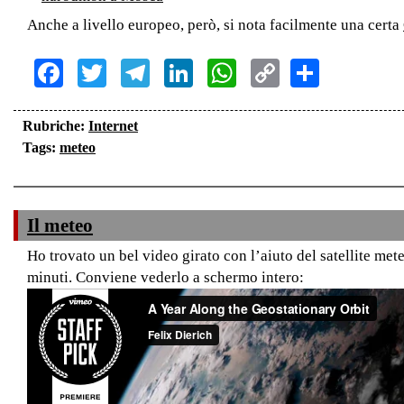
Anche a livello europeo, però, si nota facilmente una certa
Facebook
Twitter
Telegram
LinkedIn
WhatsApp
Copy
Share
Link
Rubriche:
Internet
Tags:
meteo
Il meteo
Ho trovato un bel video girato con l’aiuto del satellite me
minuti. Conviene vederlo a schermo intero: