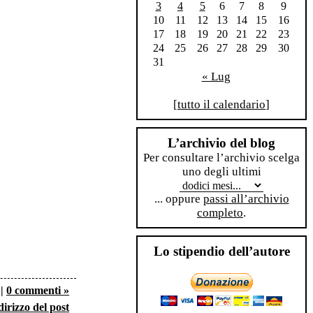
3
4
5
6
7
8
9
10
11
12
13
14
15
16
17
18
19
20
21
22
23
24
25
26
27
28
29
30
31
« Lug
[
tutto il calendario
]
L’archivio del blog
Per consultare l’archivio scelga
uno degli ultimi
... oppure
passi all’archivio
completo
.
Lo stipendio dell’autore
|
0 commenti »
dirizzo del post