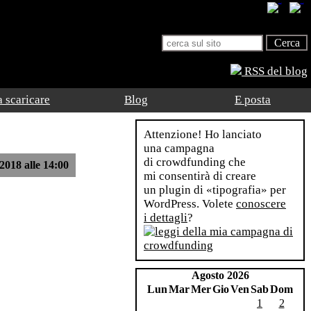
RSS del blog
 scaricare
Blog
E posta
Attenzione! Ho lanciato
una campagna
di crowdfunding che
2018 alle 14:00
mi consentirà di creare
un plugin di «tipografia» per
WordPress. Volete
conoscere
i dettagli
?
Agosto 2026
Lun
Mar
Mer
Gio
Ven
Sab
Dom
1
2