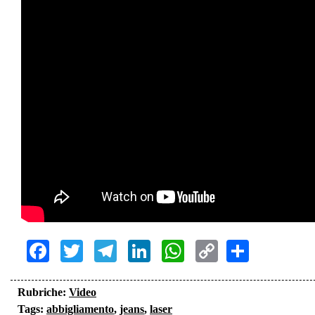
Facebook
Twitter
Telegram
LinkedIn
WhatsApp
Copy
Share
Link
Rubriche:
Video
Tags:
abbigliamento
,
jeans
,
laser