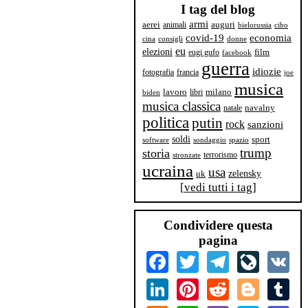
I tag del blog
armi
aerei
animali
auguri
bielorussia
cibo
covid-19
economia
cina
consigli
donne
eu
elezioni
film
eugi gufo
facebook
guerra
idiozie
fotografia
francia
joe
musica
milano
lavoro
libri
biden
musica classica
navalny
natale
politica
putin
rock
sanzioni
soldi
sport
software
sondaggio
spazio
trump
storia
terrorismo
stronzate
ucraina
usa
zelensky
uk
[
vedi tutti i tag
]
Condividere questa
pagina
Facebook
Twitter
Telegram
LiveJourn
VK
LinkedIn
Pinterest
Reddit
Blogger
Tum