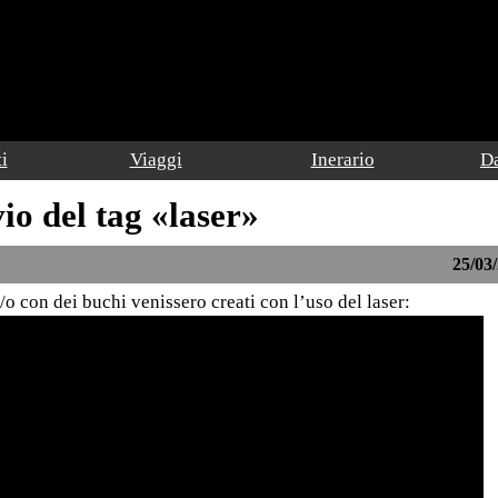
i
Viaggi
Inerario
Da
io del tag «laser»
25/03/
o con dei buchi venissero creati con l’uso del laser: