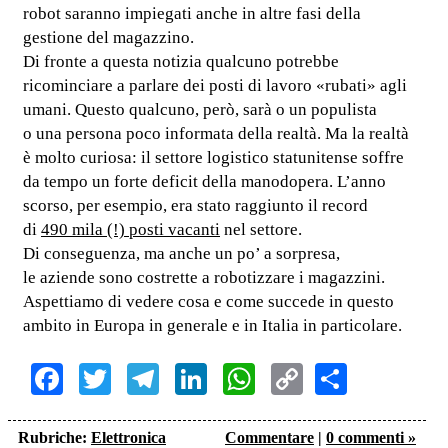
robot saranno impiegati anche in altre fasi della
gestione del magazzino.
Di fronte a questa notizia qualcuno potrebbe
ricominciare a parlare dei posti di lavoro «rubati» agli
umani. Questo qualcuno, però, sarà o un populista
o una persona poco informata della realtà. Ma la realtà
è molto curiosa: il settore logistico statunitense soffre
da tempo un forte deficit della manodopera. L’anno
scorso, per esempio, era stato raggiunto il record
di
490 mila (!) posti vacanti
nel settore.
Di conseguenza, ma anche un po’ a sorpresa,
le aziende sono costrette a robotizzare i magazzini.
Aspettiamo di vedere cosa e come succede in questo
ambito in Europa in generale e in Italia in particolare.
Facebook
Twitter
Telegram
LinkedIn
WhatsApp
Copy
Share
Link
Rubriche:
Elettronica
Commentare
|
0 commenti »