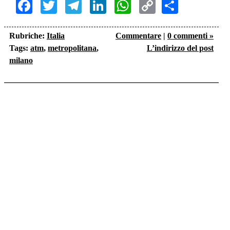
Facebook
Twitter
Telegram
LinkedIn
WhatsApp
Copy
Share
Link
Rubriche:
Italia
Commentare
|
0 commenti »
Tags:
atm
,
metropolitana
,
L’indirizzo del post
milano