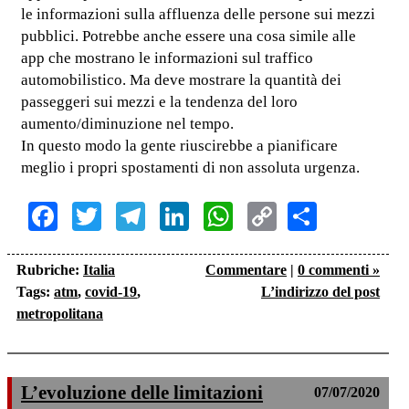
le informazioni sulla affluenza delle persone sui mezzi
pubblici. Potrebbe anche essere una cosa simile alle
app che mostrano le informazioni sul traffico
automobilistico. Ma deve mostrare la quantità dei
passeggeri sui mezzi e la tendenza del loro
aumento/diminuzione nel tempo.
In questo modo la gente riuscirebbe a pianificare
meglio i propri spostamenti di non assoluta urgenza.
Facebook
Twitter
Telegram
LinkedIn
WhatsApp
Copy
Share
Link
Rubriche:
Italia
Commentare
|
0 commenti »
Tags:
atm
,
covid-19
,
L’indirizzo del post
metropolitana
L’evoluzione delle limitazioni
07/07/2020