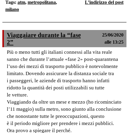
Tags:
atm
,
metropolitana
,
L’indirizzo del post
milano
Viaggaiare durante la “fase
25/06/2020
2”
alle 13:25
Più o meno tutti gli italiani connessi alla vita reale
sanno che durante l’attuale «fase 2» post-quarantena
l’uso dei mezzi di trasporto pubblico è notevolmente
limitato. Dovendo assicurare la distanza sociale tra
i passeggeri, le aziende di trasporto hanno infatti
ridotto la quantità dei posti utilizzabili su tutte
le vetture.
Viaggiando da oltre un mese e mezzo (ho ricominciato
l’11 maggio) sulla metro, sono giunto alla conclusione
che nonostante tutte le preoccupazioni, questo
è il periodo migliore per prendere i mezzi pubblici.
Ora provo a spiegare il perché.