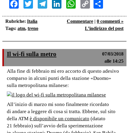
Facebook
Twitter
Telegram
LinkedIn
WhatsApp
Copy
Share
Link
Rubriche:
Italia
Commentare
|
0 commenti »
Tags:
atm
,
treno
L’indirizzo del post
Il wi-fi sulla metro
07/03/2018
alle 14:25
Alla fine di febbraio mi ero accorto di questo adesivo
comparso in alcuni punti della stazione «Duomo»
sulla metropolitana milanese:
All’inizio di marzo mi sono finalmente ricordato
di andare a leggere di cosa si tratta. Ebbene, sul sito
della ATM
è disponibile un comunicato
(datato
21 febbraio) sull’avvio della sperimentazione
in alcune stazioni: Duomo (da febbraio), San Babila