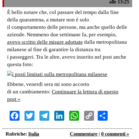
alle 13:25
È bello notare che, col passare del tempo dalla fine
della quarantena, a mutare non è solo
il comportamento delle persone, ma anche quello delle
aziende. Nemmeno due settimane fa, per esempio,
avevo scritto delle misure adottate
dalla metropolitana
milanese al fine di garantire la distanza tra
i passeggeri. Tra le altre, avevo inserito nel post anche
questa foto:
Ebbene, venerdì sera mi sono accorto
di un cambiamento:
Continuare la lettura di questo
post »
Facebook
Twitter
Telegram
LinkedIn
WhatsApp
Copy
Share
Link
Rubriche:
Italia
Commentare
|
0 commenti »