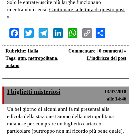
Solo le entrate/uscite più larghe funzionano
in entrambi i sensi:
Continuare la lettura di questo post
»
Facebook
Twitter
Telegram
LinkedIn
WhatsApp
Copy
Share
Link
Rubriche:
Italia
Commentare
|
0 commenti »
Tags:
atm
,
metropolitana
,
L’indirizzo del post
milano
I biglietti misteriosi
13/07/2018
alle 14:46
Un bel giorno di alcuni anni fa mi presentai alla
edicola della stazione Duomo della metropolitana
milanese per comprare un biglietto cartaceo
particolare (purtroppo non mi ricordo più bene quale).