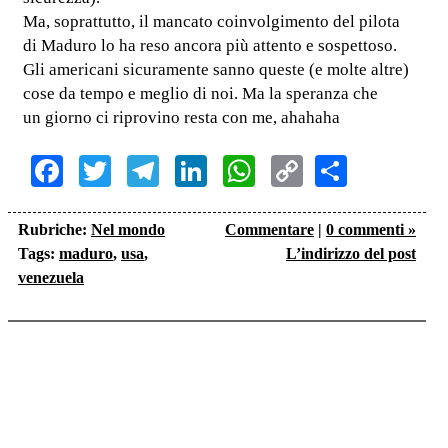
Ma, soprattutto, il mancato coinvolgimento del pilota
di Maduro lo ha reso ancora più attento e sospettoso.
Gli americani sicuramente sanno queste (e molte altre)
cose da tempo e meglio di noi. Ma la speranza che
un giorno ci riprovino resta con me, ahahaha
Facebook
Twitter
Telegram
LinkedIn
WhatsApp
Copy
Share
Link
Rubriche:
Nel mondo
Commentare
|
0 commenti »
Tags:
maduro
,
usa
,
L’indirizzo del post
venezuela