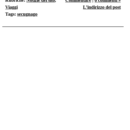
Rubriche:
Notizie del sito
,
Commentare
|
0 commenti »
Viaggi
L’indirizzo del post
Tags:
secugnago