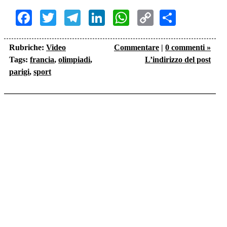
Facebook
Twitter
Telegram
LinkedIn
WhatsApp
Copy
Share
Link
Rubriche:
Video
Commentare
|
0 commenti »
Tags:
francia
,
olimpiadi
,
L’indirizzo del post
parigi
,
sport