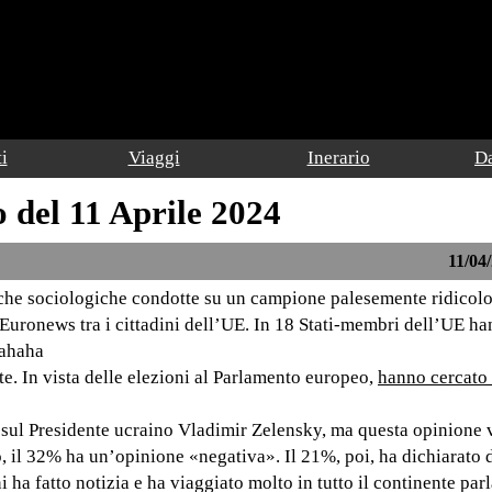
i
Viaggi
Inerario
Da
o del 11 Aprile 2024
11/04/
cerche sociologiche condotte su un campione palesemente ridicol
 Euronews tra i cittadini dell’UE. In 18 Stati-membri dell’UE h
hahaha
e. In vista delle elezioni al Parlamento europeo,
hanno cercato 
 sul Presidente ucraino Vladimir Zelensky, ma questa opinione 
, il 32% ha un’opinione «negativa». Il 21%, poi, ha dichiarato 
i ha fatto notizia e ha viaggiato molto in tutto il continente pa