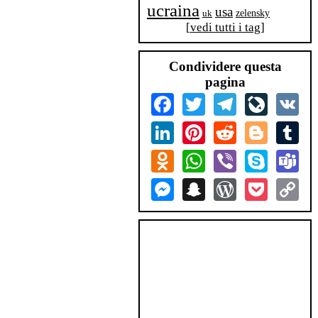
ucraina
usa
zelensky
uk
[
vedi tutti i tag
]
Condividere questa
pagina
Facebook
Twitter
Telegram
LiveJourn
VK
LinkedIn
Pinterest
Reddit
Blogger
Tum
Odnoklassniki
WhatsApp
Viber
Skype
Tea
Messenger
Snapchat
WordPress
Pocket
Co
Lin