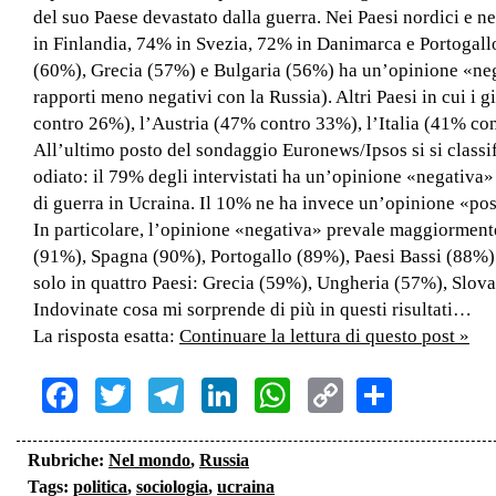
del suo Paese devastato dalla guerra. Nei Paesi nordici e ne
in Finlandia, 74% in Svezia, 72% in Danimarca e Portogallo 
(60%), Grecia (57%) e Bulgaria (56%) ha un’opinione «nega
rapporti meno negativi con la Russia). Altri Paesi in cui i
contro 26%), l’Austria (47% contro 33%), l’Italia (41% c
All’ultimo posto del sondaggio Euronews/Ipsos si si classif
odiato: il 79% degli intervistati ha un’opinione «negativa»
di guerra in Ucraina. Il 10% ne ha invece un’opinione «po
In particolare, l’opinione «negativa» prevale maggiormen
(91%), Spagna (90%), Portogallo (89%), Paesi Bassi (88%) 
solo in quattro Paesi: Grecia (59%), Ungheria (57%), Slov
Indovinate cosa mi sorprende di più in questi risultati…
La risposta esatta:
Continuare la lettura di questo post »
Facebook
Twitter
Telegram
LinkedIn
WhatsApp
Copy
Share
Link
Rubriche:
Nel mondo
,
Russia
Tags:
politica
,
sociologia
,
ucraina