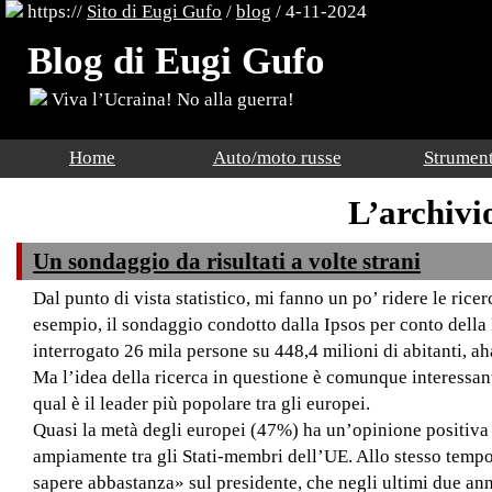
https://
Sito di Eugi Gufo
/
blog
/ 4-11-2024
Blog di Eugi Gufo
Viva l’Ucraina! No alla guerra!
Home
Auto/moto russe
Strument
L’archivi
Un sondaggio da risultati a volte strani
Dal punto di vista statistico, mi fanno un po’ ridere le ri
esempio, il sondaggio condotto dalla Ipsos per conto della
interrogato 26 mila persone su 448,4 milioni di abitanti, a
Ma l’idea della ricerca in questione è comunque interessant
qual è il leader più popolare tra gli europei.
Quasi la metà degli europei (47%) ha un’opinione positiva
ampiamente tra gli Stati-membri dell’UE. Allo stesso tempo
sapere abbastanza» sul presidente, che negli ultimi due ann