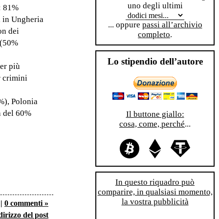
uno degli ultimi
e: 81%
i in Ungheria
... oppure
passi all’archivio
on dei
completo
.
a (50%
Lo stipendio dell’autore
er più
 crimini
%), Polonia
a del 60%
Il buttone giallo:
cosa, come, perché
...
In questo riquadro può
comparire, in qualsiasi momento,
la vostra pubblicità
|
0 commenti »
dirizzo del post