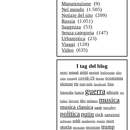
Manutenzione
(9)
Nel mondo
(1.505)
Notizie del sito
(209)
Russia
(1.051)
Saggezza
(53)
Senza categoria
(147)
Urbanistica
(23)
Viaggi
(120)
Video
(635)
I tag del blog
armi
aerei
animali
auguri
bielorussia
cibo
covid-19
economia
cina
consigli
donne
eu
elezioni
film
eugi gufo
facebook
guerra
idiozie
fotografia
francia
joe
musica
milano
lavoro
libri
biden
musica classica
navalny
natale
politica
putin
rock
sanzioni
soldi
sport
software
sondaggio
spazio
trump
storia
terrorismo
stronzate