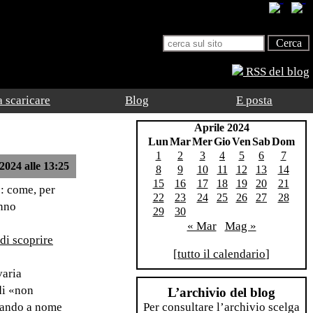
RSS del blog
 scaricare
Blog
E posta
Aprile 2024
Lun
Mar
Mer
Gio
Ven
Sab
Dom
1
2
3
4
5
6
7
2024 alle 13:25
8
9
10
11
12
13
14
15
16
17
18
19
20
21
o: come, per
22
23
24
25
26
27
28
anno
29
30
« Mar
Mag »
di scoprire
[
tutto il calendario
]
varia
di «non
L’archivio del blog
rlando a nome
Per consultare l’archivio scelga