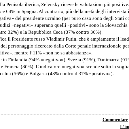
lla Penisola iberica, Zelensky riceve le valutazioni più positiv
e 64% in Spagna. Al contrario, più della metà degli intervistat
tiva» del presidente ucraino (per puro caso sono degli Stati c
 giudizi «negativi» superano quelli «positivi» sono la Slovacchi
ontro 32%) e la Repubblica Ceca (37% contro 36%).
ica il Presidente russo Vladimir Putin, che è ampiamente il lead
 del personaggio ricercato dalla Corte penale internazionale per
sitiva», mentre l’11% «non ne sa abbastanza».
te in Finlandia (94% «negativo»), Svezia (91%), Danimarca (91
e Francia (80%). L’indicatore «negativo» scende sotto la sogli
acchia (56%) e Bulgaria (48% contro il 37% «positivo»).
Commentare
L’in