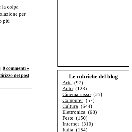
e la colpa
polazione per
o più
|
0 commenti »
dirizzo del post
Le rubriche del blog
Arte
(97)
Auto
(123)
Cinema russo
(25)
Computer
(57)
Cultura
(644)
Elettronica
(98)
Feste
(150)
Internet
(310)
Italia
(154)