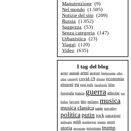
Manutenzione
(9)
Nel mondo
(1.505)
Notizie del sito
(209)
Russia
(1.052)
Saggezza
(53)
Senza categoria
(147)
Urbanistica
(23)
Viaggi
(120)
Video
(635)
I tag del blog
armi
aerei
animali
auguri
bielorussia
cibo
covid-19
economia
cina
consigli
donne
eu
elezioni
film
eugi gufo
facebook
guerra
idiozie
fotografia
francia
joe
musica
milano
lavoro
libri
biden
musica classica
navalny
natale
politica
putin
rock
sanzioni
soldi
sport
software
sondaggio
spazio
trump
storia
terrorismo
stronzate