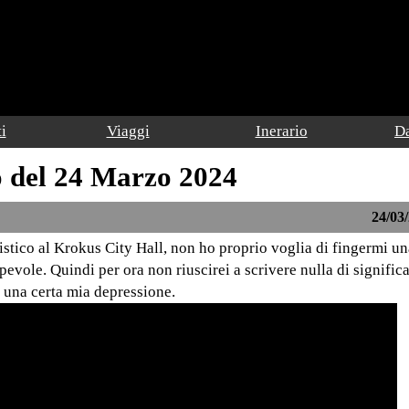
i
Viaggi
Inerario
Da
o del 24 Marzo 2024
24/03/
ristico al Krokus City Hall, non ho proprio voglia di fingermi u
evole. Quindi per ora non riuscirei a scrivere nulla di significa
i una certa mia depressione.