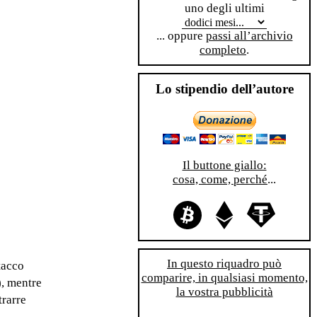
uno degli ultimi
... oppure
passi all’archivio
completo
.
Lo stipendio dell’autore
Il buttone giallo:
cosa, come, perché
...
In questo riquadro può
tacco
comparire, in qualsiasi momento,
), mentre
la vostra pubblicità
trarre