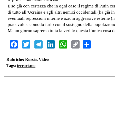
E so già con certezza che in ogni caso il regime di Putin c
di tutto all’Ucraina e agli altri nemici occidentali (ha già 
eventuali repressioni interne e azioni aggressive esterne (
piacevole e comodo farlo con il sostegno della popolazione
Ma un giorno sapremo tutta la verità: questa l’unica cosa de
Facebook
Twitter
Telegram
LinkedIn
WhatsApp
Copy
Share
Link
Rubriche:
Russia
,
Video
Tags:
terrorismo