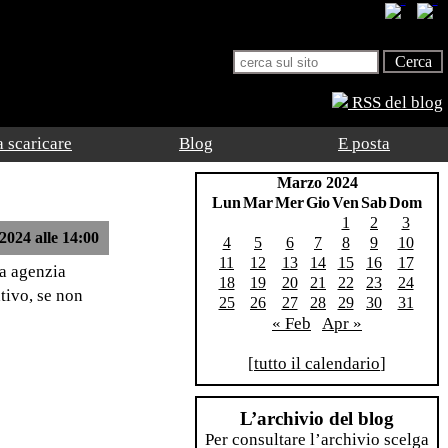
RSS del blog
 scaricare
Blog
E posta
Marzo 2024
Lun
Mar
Mer
Gio
Ven
Sab
Dom
1
2
3
2024 alle 14:00
4
5
6
7
8
9
10
11
12
13
14
15
16
17
na agenzia
18
19
20
21
22
23
24
tivo, se non
25
26
27
28
29
30
31
« Feb
Apr »
[
tutto il calendario
]
L’archivio del blog
Per consultare l’archivio scelga