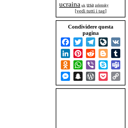
ucraina
usa
zelensky
uk
[
vedi tutti i tag
]
Condividere questa
pagina
Facebook
Twitter
Telegram
LiveJourn
VK
LinkedIn
Pinterest
Reddit
Blogger
Tum
Odnoklassniki
WhatsApp
Viber
Skype
Tea
Messenger
Snapchat
WordPress
Pocket
Co
Lin