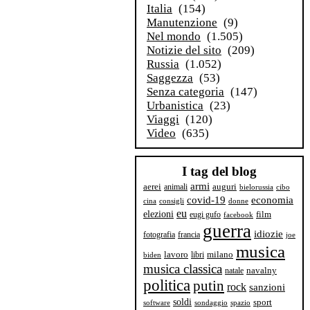
Italia
(154)
Manutenzione
(9)
Nel mondo
(1.505)
Notizie del sito
(209)
Russia
(1.052)
Saggezza
(53)
Senza categoria
(147)
Urbanistica
(23)
Viaggi
(120)
Video
(635)
I tag del blog
armi
aerei
animali
auguri
bielorussia
cibo
covid-19
economia
cina
consigli
donne
eu
elezioni
film
eugi gufo
facebook
guerra
idiozie
fotografia
francia
joe
musica
milano
lavoro
libri
biden
musica classica
navalny
natale
politica
putin
rock
sanzioni
soldi
sport
software
sondaggio
spazio