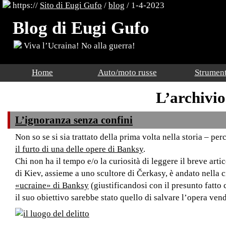
https://
Sito di Eugi Gufo
/
blog
/ 1-4-2023
Blog di Eugi Gufo
Viva l’Ucraina! No alla guerra!
Home
Auto/moto russe
Strument
L’archivio
L’ignoranza senza confini
Non so se si sia trattato della prima volta nella storia – p
il furto di una delle opere di Banksy
.
Chi non ha il tempo e/o la curiosità di leggere il breve ar
di Kiev, assieme a uno scultore di Čerkasy, è andato nella 
«ucraine» di Banksy
(giustificandosi con il presunto fatto c
il suo obiettivo sarebbe stato quello di salvare l’opera ven