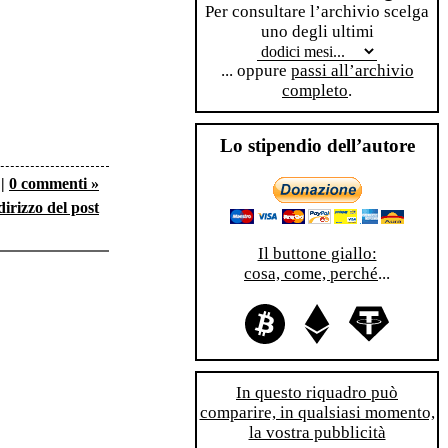
Per consultare l’archivio scelga
uno degli ultimi
... oppure
passi all’archivio
completo
.
Lo stipendio dell’autore
|
0 commenti »
dirizzo del post
Il buttone giallo:
cosa, come, perché
...
In questo riquadro può
comparire, in qualsiasi momento,
la vostra pubblicità