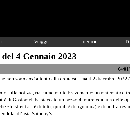
i
Viaggi
Inerario
Da
 del 4 Gennaio 2023
04/01/
erché non sono così attento alla cronaca – ma il 2 dicembre 2022
ticolo sulla notizia, riassumo molto brevemente: un matematico 
città di Gostomel, ha staccato un pezzo di muro con
una delle op
he «lo street art è di tutti, quindi è di ognuno») e dopo l’arrest
dendola all’asta Sotheby’s.