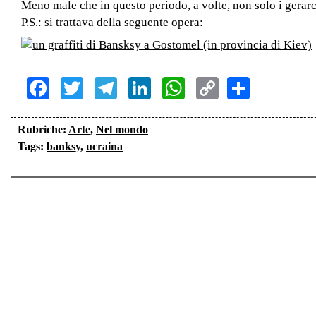
Meno male che in questo periodo, a volte, non solo i gerar
P.S.: si trattava della seguente opera:
Facebook
Twitter
Telegram
LinkedIn
WhatsApp
Copy
Share
Link
Rubriche:
Arte
,
Nel mondo
Tags:
banksy
,
ucraina