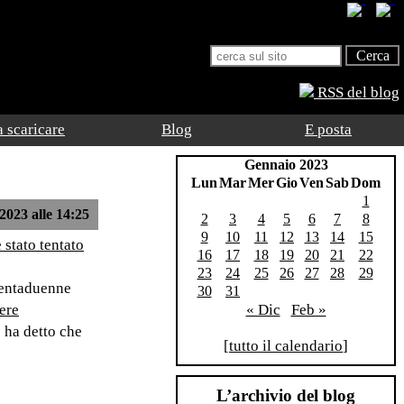
RSS del blog
 scaricare
Blog
E posta
Gennaio 2023
Lun
Mar
Mer
Gio
Ven
Sab
Dom
1
2023 alle 14:25
2
3
4
5
6
7
8
9
10
11
12
13
14
15
è stato tentato
16
17
18
19
20
21
22
23
24
25
26
27
28
29
trentaduenne
30
31
ere
« Dic
Feb »
o ha detto che
[
tutto il calendario
]
L’archivio del blog